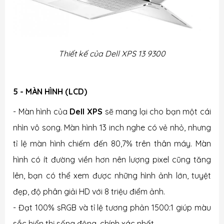
Thiết kế của Dell XPS 13 9300
5 - MÀN HÌNH (LCD)
- Màn hình của
Dell XPS
sẽ mang lại cho bạn một cái
nhìn vô song. Màn hình 13 inch nghe có vẻ nhỏ, nhưng
tỉ lệ màn hình chiếm đến 80,7% trên thân máy. Màn
hình có ít đường viền hơn nên lượng pixel cũng tăng
lên, bạn có thể xem được những hình ảnh lớn, tuyệt
đẹp, độ phân giải HD với 8 triệu điểm ảnh.
- Đạt 100% sRGB và tỉ lệ tương phản 1500:1 giúp màu
sắc hiển thị sống động, chính xác nhất.