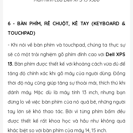
6 - BÀN PHÍM, RÊ CHUỘT, KÊ TAY (KEYBOARD &
TOUCHPAD)
- Khi nói về bàn phím và touchpad, chúng ta thực sự
sẽ có một trải nghiệm gõ phím đỉnh cao với
Dell XPS
13.
Bàn phím được thiết kế với khoảng cách vừa đủ để
tăng độ chính xác khi gõ máy của người dùng. Đồng
thời độ nảy cũng giúp tăng sự thoải mái, thích thú khi
đánh máy. Mặc dù là máy tính 13 inch, nhưng bạn
đừng lo về việc bàn phím của nó quá bé, những người
tay lớn sẽ khó thao tác. Bởi vì từng phím bấm đều
được thiết kế rất khoa học và hầu như không quá
khác biệt so với bàn phím của máy 14, 15 inch.