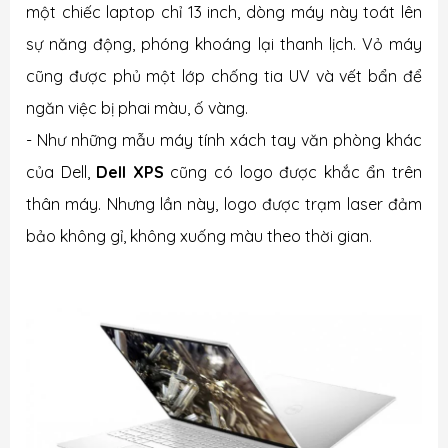
một chiếc laptop chỉ 13 inch, dòng máy này toát lên
sự năng động, phóng khoáng lại thanh lịch. Vỏ máy
cũng được phủ một lớp chống tia UV và vết bẩn để
ngăn việc bị phai màu, ố vàng.
- Như những mẫu máy tính xách tay văn phòng khác
của Dell,
Dell XPS
cũng có logo được khắc ẩn trên
thân máy. Nhưng lần này, logo được trạm laser đảm
bảo không gỉ, không xuống màu theo thời gian.