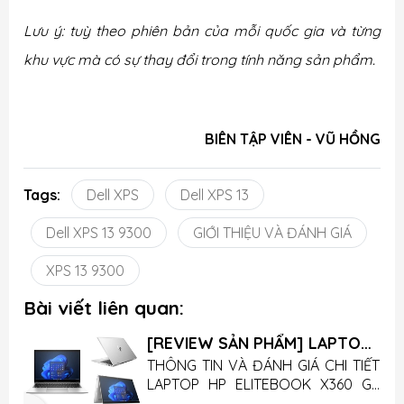
Lưu ý: tuỳ theo phiên bản của mỗi quốc gia và từng
khu vực mà có sự thay đổi trong tính năng sản phẩm.
BIÊN TẬP VIÊN - VŨ HỒNG
Tags:
Dell XPS
Dell XPS 13
Dell XPS 13 9300
GIỚI THIỆU VÀ ĐÁNH GIÁ
XPS 13 9300
Bài viết liên quan:
[REVIEW SẢN PHẨM] LAPTOP
HP ELITEBOOK X360 G9
T
THÔNG TIN VÀ ĐÁNH GIÁ CHI TIẾT
g
LAPTOP HP ELITEBOOK X360 G9
t
(Nội dung mô tả sản phẩm mang