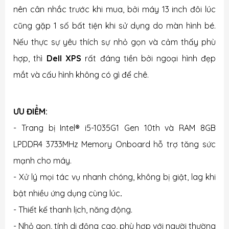
nên cân nhắc trước khi mua, bởi máy 13 inch đôi lúc
cũng gặp 1 số bất tiện khi sử dụng do màn hình bé.
Nếu thực sự yêu thích sự nhỏ gọn và cảm thấy phù
hợp, thì
Dell XPS
rất đáng tiền bởi ngoại hình đẹp
mắt và cấu hình không có gì để chê.
ƯU ĐIỂM:
- Trang bị Intel® i5-1035G1 Gen 10th và RAM 8GB
LPDDR4 3733MHz Memory Onboard hỗ trợ tăng sức
mạnh cho máy.
- Xử lý mọi tác vụ nhanh chóng, không bị giật, lag khi
bật nhiều ứng dụng cùng lúc
.
- Thiết kế thanh lịch, năng động.
- Nhỏ gọn, tính di động cao, phù hợp với người thường