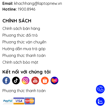
Email:
khachhang@laptopnew.vn
Hotline:
1900.8946
CHÍNH SÁCH
Chính sách bán hàng
Phương thức đổi trả
Phương thức vận chuyển
Hướng dẫn mua trả góp
Phương thức thanh toán
Chính sách bảo mật
Kết nối với chúng tôi
Phương thức thanh toán
TIN TỨC
TUYỂN DỤNG
NHƯỢNG
LIÊN HỆ
TRA CỨU 
QUYỀN
HÀNH