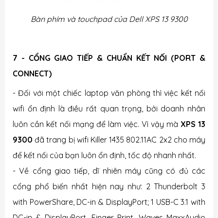
Bàn phím và touchpad của Dell XPS 13 9300
7 - CỔNG GIAO TIẾP & CHUẨN KẾT NỐI (PORT &
CONNECT)
- Đối với một chiếc laptop văn phòng thì việc kết nối
wifi ổn định là điều rất quan trọng, bởi doanh nhân
luôn cần kết nối mạng để làm việc. Vì vậy mà
XPS 13
9300
đã trang bị wifi Killer 1435 802.11AC 2x2 cho máy
để kết nối của bạn luôn ổn định, tốc độ nhanh nhất.
- Về cổng giao tiếp, dĩ nhiên máy cũng có đủ các
cổng phổ biến nhất hiện nay như: 2 Thunderbolt 3
with PowerShare, DC-in & DisplayPort; 1 USB-C 3.1 with
DC-in & DisplayPort, Finger Print, Waves MaxxAudio