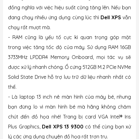
đồng nghĩa với việc hiệu suất cũng tăng lên. Nếu bạn
đang chạy nhiều ứng dụng cùng lúc thì
Dell XPS
vẫn
chạy rất mượt mà.
- RAM cũng là yếu tố cực kì quan trọng góp mặt
trong việc tăng tốc độ của máy. Sử dụng RAM 16GB
3733MHz LPDDR4 Memory Onboard, mọi tác vụ sẽ
được xử lý nhanh chóng. Ổ cứng 512GB M.2 PCIe NVMe
Solid State Drive hỗ trợ lưu trữ dữ liệu nhanh nhất có
thể.
- Là laptop 13 inch nê màn hình của máy bé, nhưng
bạn đừng lo vì màn hình bé mà hãng không chăm
chút đến đồ họa nhé! Trang bị card VGA Intel® Iris
Plus Graphics,
Dell XPS 13 9300
có thể cùng bạn xử
lý các ứng dụng chuyên đồ họa rất trơn tru.