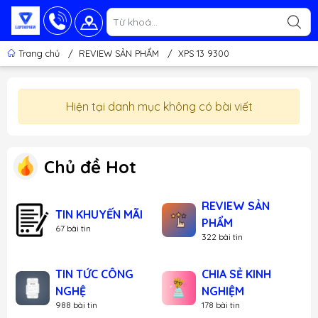
Trang chủ
/
REVIEW SẢN PHẨM
/
XPS 13 9300
Hiện tại danh mục không có bài viết
Chủ đề Hot
REVIEW SẢN
TIN KHUYẾN MÃI
PHẨM
67 bài tin
322 bài tin
TIN TỨC CÔNG
CHIA SẺ KINH
NGHỆ
NGHIỆM
988 bài tin
178 bài tin