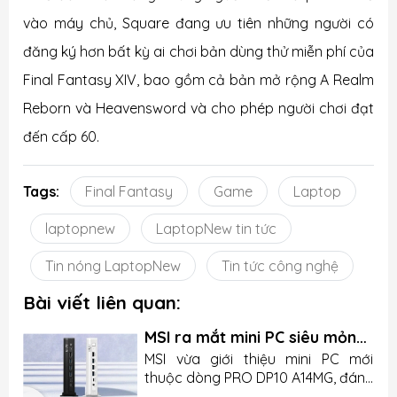
vào máy chủ, Square đang ưu tiên những người có
đăng ký hơn bất kỳ ai chơi bản dùng thử miễn phí của
Final Fantasy XIV, bao gồm cả bản mở rộng A Realm
Reborn và Heavensword và cho phép người chơi đạt
đến cấp 60.
Tags:
Final Fantasy
Game
Laptop
laptopnew
LaptopNew tin tức
Tin nóng LaptopNew
Tin tức công nghệ
Bài viết liên quan:
MSI ra mắt mini PC siêu mỏng
nhưng lại thiếu chi tiết quan
u
MSI vừa giới thiệu mini PC mới
trọng
n
thuộc dòng PRO DP10 A14MG, đánh
g
dấu bước tiến của hãng trong