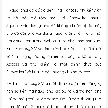
- Người chơi đã đổ xô đến Final Fantasy XIV kể từ khi
ra mắt bản mở rộng mới nhất, Endwalker, nhưng
Square Enix dường như đã không chuẩn bị đủ máy
chủ để đối phó với dòng người khổng lồ. Trong một
bài đăng trên trang web của trò chơi, nhà sản xuất
Final Fantasy XIV và đạo diễn Naoki Yoshida đã xin lỗi
về “tình trạng tắc nghẽn liên tục xảy ra kể từ Early
Access và thời điểm ra mắt chính thức của
Endwalker” và hứa sẽ bồi thường cho người chơi.
- Vì Final Fantasy XIV là một dịch vụ dựa trên đăng ký
nên số tiền mà người chơi đã bỏ ra đã trở nên lãng
phí do máy chủ bị tắc nghẽn. Để bù đắp khoảng thời
gian đã mất, Square sẽ tặng hai tuần thời gian chơi