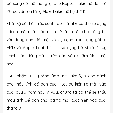
bổ sung có thể mang lại cho Raptor Lake một lợi thế
lớn so với nền tảng Alder Lake thế hệ thứ 12.
- Bất kỳ cải tiến hiệu suất nào mà Intel có thể sử dụng
silicon mới nhất của mình sẽ là tin tốt cho công ty,
vốn đang phải đối mặt với sự cạnh tranh gay gắt từ
AMD và Apple. Loại thứ hai sử dụng bộ vi xử lý tùy
chỉnh của riêng mình trên các sản phẩm Mac mới
nhất.
- Ấn phẩm lưu ý rằng Rapture Lake-S, silicon dành
cho máy tính để bàn của Intel, dự kiến ​​ra mắt vào
cuối quý 3 năm nay, vì vậy, chúng ta có thể sẽ thấy
máy tính để bàn chơi game mới xuất hiện vào cuối
tháng 9.