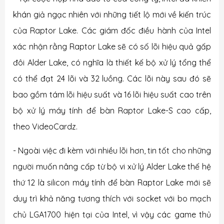
khán giả ngạc nhiên với những tiết lộ mới về kiến ​​trúc
của Raptor Lake. Các giám đốc điều hành của Intel
xác nhận rằng Raptor Lake sẽ có số lõi hiệu quả gấp
đôi Alder Lake, có nghĩa là thiết kế bộ xử lý tổng thể
có thể đạt 24 lõi và 32 luồng. Các lõi này sau đó sẽ
bao gồm tám lõi hiệu suất và 16 lõi hiệu suất cao trên
bộ xử lý máy tính để bàn Raptor Lake-S cao cấp,
theo VideoCardz.
- Ngoài việc đi kèm với nhiều lõi hơn, tin tốt cho những
người muốn nâng cấp từ bộ vi xử lý Alder Lake thế hệ
thứ 12 là silicon máy tính để bàn Raptor Lake mới sẽ
duy trì khả năng tương thích với socket với bo mạch
chủ LGA1700 hiện tại của Intel, vì vậy các game thủ