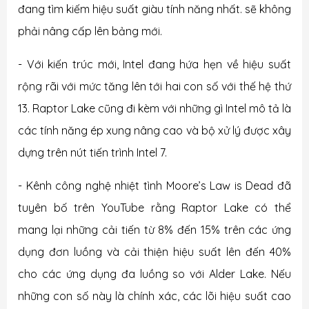
đang tìm kiếm hiệu suất giàu tính năng nhất. sẽ không
phải nâng cấp lên bảng mới.
- Với kiến ​​trúc mới, Intel đang hứa hẹn về hiệu suất
rộng rãi với mức tăng lên tới hai con số với thế hệ thứ
13. Raptor Lake cũng đi kèm với những gì Intel mô tả là
các tính năng ép xung nâng cao và bộ xử lý được xây
dựng trên nút tiến trình Intel 7.
- Kênh công nghệ nhiệt tình Moore’s Law is Dead đã
tuyên bố trên YouTube rằng Raptor Lake có thể
mang lại những cải tiến từ 8% đến 15% trên các ứng
dụng đơn luồng và cải thiện hiệu suất lên đến 40%
cho các ứng dụng đa luồng so với Alder Lake. Nếu
những con số này là chính xác, các lõi hiệu suất cao