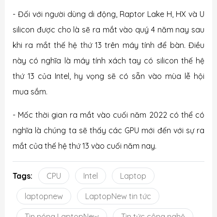
- Đối với người dùng di động, Raptor Lake H, HX và U
silicon được cho là sẽ ra mắt vào quý 4 năm nay sau
khi ra mắt thế hệ thứ 13 trên máy tính để bàn. Điều
này có nghĩa là máy tính xách tay có silicon thế hệ
thứ 13 của Intel, hy vọng sẽ có sẵn vào mùa lễ hội
mua sắm.
- Mốc thời gian ra mắt vào cuối năm 2022 có thể có
nghĩa là chúng ta sẽ thấy các GPU mới đến với sự ra
mắt của thế hệ thứ 13 vào cuối năm nay.
Tags:
CPU
Intel
Laptop
laptopnew
LaptopNew tin tức
Tin nóng LaptopNew
Tin tức công nghệ