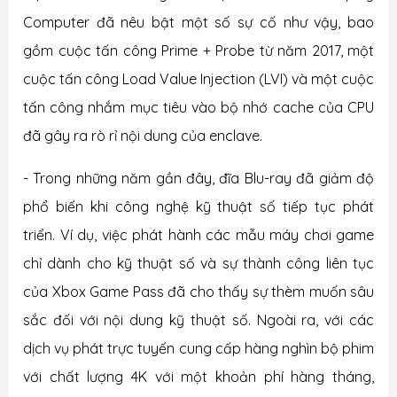
Computer đã nêu bật một số sự cố như vậy, bao
gồm cuộc tấn công Prime + Probe từ năm 2017, một
cuộc tấn công Load Value Injection (LVI) và một cuộc
tấn công nhắm mục tiêu vào bộ nhớ cache của CPU
đã gây ra rò rỉ nội dung của enclave.
- Trong những năm gần đây, đĩa Blu-ray đã giảm độ
phổ biến khi công nghệ kỹ thuật số tiếp tục phát
triển. Ví dụ, việc phát hành các mẫu máy chơi game
chỉ dành cho kỹ thuật số và sự thành công liên tục
của Xbox Game Pass đã cho thấy sự thèm muốn sâu
sắc đối với nội dung kỹ thuật số. Ngoài ra, với các
dịch vụ phát trực tuyến cung cấp hàng nghìn bộ phim
với chất lượng 4K với một khoản phí hàng tháng,