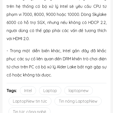
trên hệ thống có bộ xử lý Intel sẽ yêu cầu CPU từ
phạm vi 7000, 8000, 9000 hoặc 10000. Dòng Skylake
6000 có hỗ trợ SGX, nhưng nếu không có HDCP 2.2,
người dùng có thể gặp phải các vấn đề tương thích
với HDMI 2.0.
- Trong một diễn biến khác, Intel gần đây đã khắc
phục các sự cố liên quan đến DRM khiến trò chơi điện
tử chơi trên PC có bộ xử lý Alder Lake bất ngờ gặp sự
cố hoặc không tải được.
Tags:
Intel
Laptop
laptopnew
LaptopNew tin tức
Tin nóng LaptopNew
Tin tức công nghệ