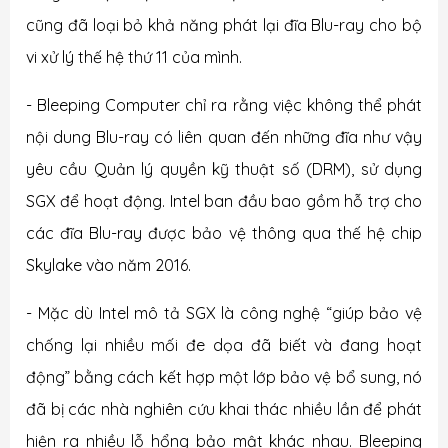
cũng đã loại bỏ khả năng phát lại đĩa Blu-ray cho bộ
vi xử lý thế hệ thứ 11 của mình.
- Bleeping Computer chỉ ra rằng việc không thể phát
nội dung Blu-ray có liên quan đến những đĩa như vậy
yêu cầu Quản lý quyền kỹ thuật số (DRM), sử dụng
SGX để hoạt động. Intel ban đầu bao gồm hỗ trợ cho
các đĩa Blu-ray được bảo vệ thông qua thế hệ chip
Skylake vào năm 2016.
- Mặc dù Intel mô tả SGX là công nghệ “giúp bảo vệ
chống lại nhiều mối đe dọa đã biết và đang hoạt
động” bằng cách kết hợp một lớp bảo vệ bổ sung, nó
đã bị các nhà nghiên cứu khai thác nhiều lần để phát
hiện ra nhiều lỗ hổng bảo mật khác nhau. Bleeping