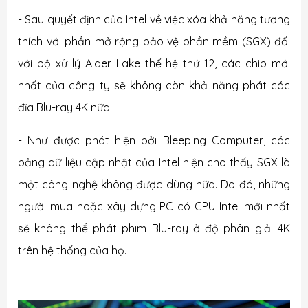
- Sau quyết định của Intel về việc xóa khả năng tương
thích với phần mở rộng bảo vệ phần mềm (SGX) đối
với bộ xử lý Alder Lake thế hệ thứ 12, các chip mới
nhất của công ty sẽ không còn khả năng phát các
đĩa Blu-ray 4K nữa.
- Như được phát hiện bởi Bleeping Computer, các
bảng dữ liệu cập nhật của Intel hiện cho thấy SGX là
một công nghệ không được dùng nữa. Do đó, những
người mua hoặc xây dựng PC có CPU Intel mới nhất
sẽ không thể phát phim Blu-ray ở độ phân giải 4K
trên hệ thống của họ.