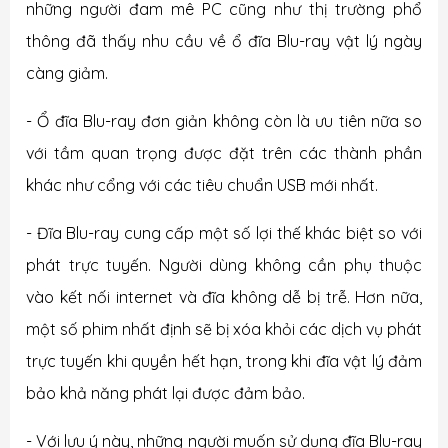
những người đam mê PC cũng như thị trường phổ
thông đã thấy nhu cầu về ổ đĩa Blu-ray vật lý ngày
càng giảm.
- Ổ đĩa Blu-ray đơn giản không còn là ưu tiên nữa so
với tầm quan trọng được đặt trên các thành phần
khác như cổng với các tiêu chuẩn USB mới nhất.
- Đĩa Blu-ray cung cấp một số lợi thế khác biệt so với
phát trực tuyến. Người dùng không cần phụ thuộc
vào kết nối internet và đĩa không dễ bị trễ. Hơn nữa,
một số phim nhất định sẽ bị xóa khỏi các dịch vụ phát
trực tuyến khi quyền hết hạn, trong khi đĩa vật lý đảm
bảo khả năng phát lại được đảm bảo.
- Với lưu ý này, những người muốn sử dụng đĩa Blu-ray