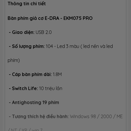
Thông tin chi tiết
Bàn phím giả cơ E-DRA - EKM075 PRO
- Giao diện:
USB 2.0
- Số lượng phím:
104 - Led 3 màu ( led nền và led
phím)
- Cáp bàn phím dài:
1.8M
- Switch Life:
10 triệu lần
- Antighosting 19 phím
- Tương thích hệ điều hành:
Windows 98 / 2000 / ME
/ NT / XP / win 7