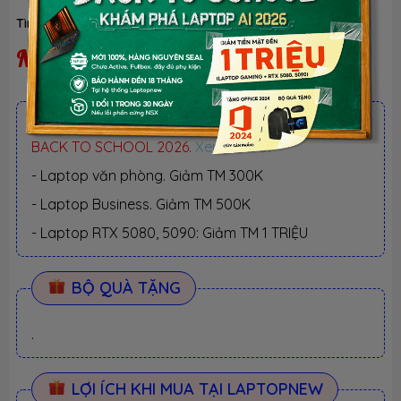
Tình trạng:
Ngừng kinh doanh
| Loại:
Hàng chính hãng
Ngừng kinh doanh
ƯU ĐÃI TỐT NHẤT TRONG NĂM
BACK TO SCHOOL 2026.
Xem chi tiết
- Laptop văn phòng. Giảm TM 300K
- Laptop Business. Giảm TM 500K
- Laptop RTX 5080, 5090: Giảm TM 1 TRIỆU
BỘ QUÀ TẶNG
.
LỢI ÍCH KHI MUA TẠI LAPTOPNEW