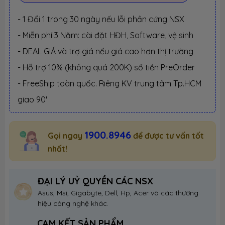
- 1 Đổi 1 trong 30 ngày nếu lỗi phần cứng NSX
- Miễn phí 3 Năm: cài đặt HĐH, Software, vệ sinh
- DEAL GIÁ và trợ giá nếu giá cao hơn thị trường
- Hỗ trợ 10% (không quá 200K) số tiền PreOrder
- FreeShip toàn quốc. Riêng KV trung tâm Tp.HCM
giao 90'
1900.8946
Gọi ngay
để được tư vấn tốt
nhất!
ĐẠI LÝ UỶ QUYỀN CÁC NSX
Asus, Msi, Gigabyte, Dell, Hp, Acer và các thương
hiệu công nghệ khác.
CAM KẾT SẢN PHẨM