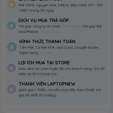
Mới 100%, nguyên seal, fullbox. Bảo hành 12T - 36T.
1 Đổi 1 trong 30 ngày
DỊCH VỤ MUA TRẢ GÓP
Trả góp công ty tài chính.
Tham khảo
Trả góp thẻ
Visa/Master.
Tham khảo
HÌNH THỨC THANH TOÁN
Tiền Mặt, Cà thẻ ATM, Visa Card. Chuyển khoản
Ngân hàng.
Chi tiết
LỢI ÍCH MUA TẠI STORE
Giao dịch an toàn tuyệt đối cho khách hàng. Giá tốt
nhất và hỗ trợ Deal Giá.
THÀNH VIÊN LAPTOPNEW
giảm giá 1 TRIỆU cho lần mua tiếp theo (hoặc trợ
giá tốt nhất thị trường)