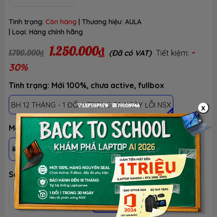
Tình trạng:
Còn hàng
| Thương hiệu:
AULA
| Loại:
Hàng chính hãng
1.250.000₫
-
1.790.000₫
(Đã có VAT)
Tiết kiệm:
30%
Tình trạng: Mới 100%, chưa active, fullbox
BH 12 THÁNG - 1 ĐỔI 1 TRONG 30 NGÀY LỖI NSX
x
Màu sắc
Đen gradient
(greywood v4 switch)
Số lượng
Thêm vào giỏ