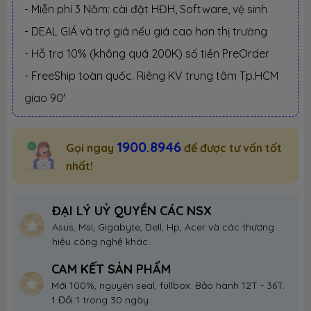
- Miễn phí 3 Năm: cài đặt HĐH, Software, vệ sinh
- DEAL GIÁ và trợ giá nếu giá cao hơn thị trường
- Hỗ trợ 10% (không quá 200K) số tiền PreOrder
- FreeShip toàn quốc. Riêng KV trung tâm Tp.HCM
giao 90'
1900.8946
Gọi ngay
để được tư vấn tốt
nhất!
ĐẠI LÝ UỶ QUYỀN CÁC NSX
Asus, Msi, Gigabyte, Dell, Hp, Acer và các thương
hiệu công nghệ khác.
CAM KẾT SẢN PHẨM
Mới 100%, nguyên seal, fullbox. Bảo hành 12T - 36T.
1 Đổi 1 trong 30 ngày