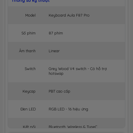
Thông số kỹ thuật
Model
Keyboard Aula F87 Pro
Số phím
87 phím
Âm thanh
Linear
Switch
Grey Wood V4 switch - Có hỗ trợ
hotswap
Keycap
PBT cao cấp
Đèn LED
RGB LED - 16 hiệu ứng
Kết nối
Bluetooth, Wireless & TypeC