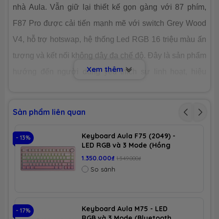
nhà Aula. Vẫn giữ lại thiết kế gọn gàng với 87 phím,
F87 Pro được cải tiến mạnh mẽ với switch Grey Wood
V4, hỗ trợ hotswap, hệ thống Led RGB 16 triệu màu ấn
tượng và kết nối không dây đa chế độ. Đây là sản phẩm
Xem thêm
hướng đến người dùng yêu thích sự linh hoạt, hiệu
năng cao và khả năng tùy biến trong trải nghiệm gõ
phím. Nếu bạn đọc quan tâm đến bàn phím này thì hãy
Sản phẩm liên quan
cùng
Laptopnew
tìm hiểu ở bài viết dưới đây nhé!
Keyboard Aula F75 (2049) -
- 13%
- 
LED RGB và 3 Mode (Hồng
gradient/ Dream Sakura
1.350.000₫
1.549.000₫
1. FORM THIẾT KẾ
switch)
So sánh
-
Keyboard Aula F87 Pro
được thiết kế dựa trên tiêu chí
tối ưu hóa không gian nhưng vẫn giữ trọn trải nghiệm
Keyboard Aula M75 - LED
- 17%
- 
gõ phím tiêu chuẩn. Với
layout 87 phím
, bàn phím loại
RGB và 3 Mode (Bluetooth,