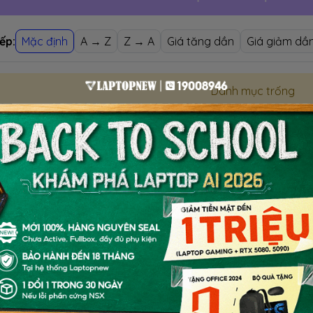
ếp:
Mặc định
A → Z
Z → A
Giá tăng dần
Giá giảm dầ
Danh mục trống
VIVOBOOK PRO 15 - UPDATE