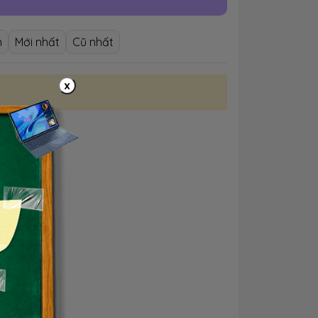
n
Mới nhất
Cũ nhất
x