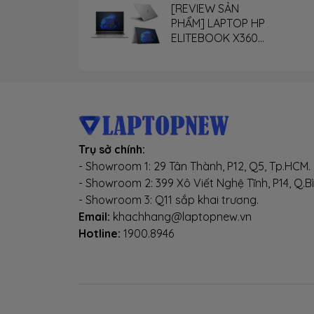
[REVIEW SẢN
PHẨM] LAPTOP HP
ELITEBOOK X360
G9
Trụ sở chính:
- Showroom 1: 29 Tân Thành, P12, Q5, Tp.HCM.
- Showroom 2: 399 Xô Viết Nghệ Tĩnh, P14, Q.B
- Showroom 3: Q11 sắp khai trương.
Email:
khachhang@laptopnew.vn
Hotline:
1900.8946