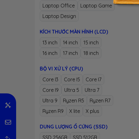
Laptop Office
Laptop Game
Laptop Design
KÍCH THƯỚC MÀN HÌNH (LCD)
13 inch
14 inch
15 inch
16 inch
17 inch
18 inch
BỘ VI XỬ LÝ (CPU)
Core I3
Core I5
Core I7
Core I9
Ultra 5
Ultra 7
Ultra 9
Ryzen R5
Ryzen R7
Ryzen R9
X lite
X plus
DUNG LƯỢNG Ổ CỨNG (SSD)
SSD 256GB
SSD 512GB