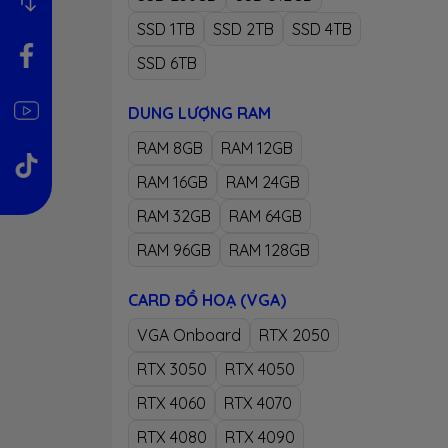
SSD 1TB
SSD 2TB
SSD 4TB
SSD 6TB
DUNG LƯỢNG RAM
RAM 8GB
RAM 12GB
RAM 16GB
RAM 24GB
RAM 32GB
RAM 64GB
RAM 96GB
RAM 128GB
CARD ĐỒ HOẠ (VGA)
VGA Onboard
RTX 2050
RTX 3050
RTX 4050
RTX 4060
RTX 4070
RTX 4080
RTX 4090