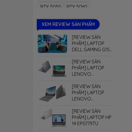
RTX 5050
RTX 5060
RTX 5070
RTX 5070Ti
XEM REVIEW SẢN PHẨM
RTX 5080
RTX 5090
[REVIEW SẢN
PHẨM] LAPTOP
DELL GAMING G15
5530
[REVIEW SẢN
PHẨM] LAPTOP
LENOVO
THINKBOOK 16 G7+
[REVIEW SẢN
PHẨM] LAPTOP
LENOVO
THINKBOOK 14 G7+
[REVIEW SẢN
PHẨM] LAPTOP HP
14 EP0779TU