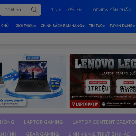
TIN KHUYẾN MÃI
REVIEW SẢN PHẨM
 CHỦ
GIỚI THIỆU
CHÍNH SÁCH BÁN HÀNG
TIN TỨC
TUYỂN DỤNG
PHÒNG
LAPTOP GAMING
LAPTOP CONTENT CREATO
ÀN HÌNH
GEAR GAMING
LINH KIỆN & THIẾT BỊ KHÁC