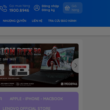
Gọi mua hàng
Đăng nhập
Giỏ
1900.8946
Đăng ký
hàng
NHƯỢNG QUYỀN
LIÊN HỆ
TRA CỨU BẢO HÀNH
R
APPLE - IPHONE - MACBOOK
LENOVO OFFICIAL STORE