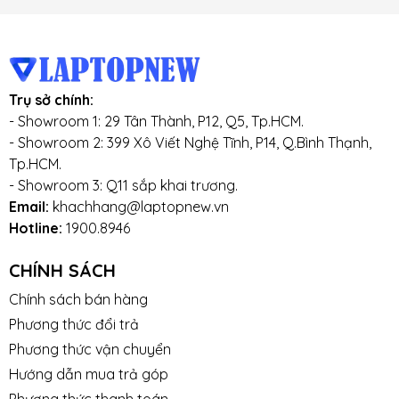
Trụ sở chính:
- Showroom 1: 29 Tân Thành, P12, Q5, Tp.HCM.
- Showroom 2: 399 Xô Viết Nghệ Tĩnh, P14, Q.Bình Thạnh,
Tp.HCM.
- Showroom 3: Q11 sắp khai trương.
Email:
khachhang@laptopnew.vn
Hotline:
1900.8946
CHÍNH SÁCH
Chính sách bán hàng
Phương thức đổi trả
Phương thức vận chuyển
Hướng dẫn mua trả góp
Phương thức thanh toán