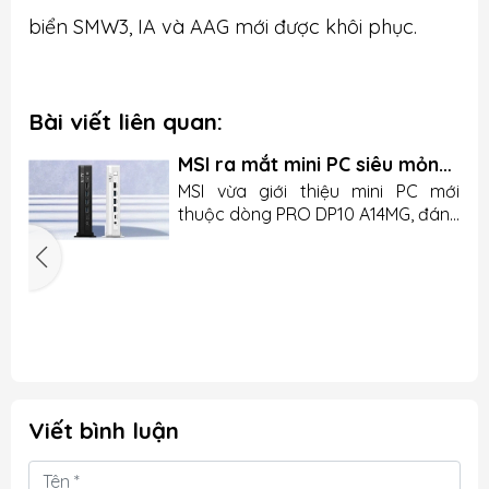
biển SMW3, IA và AAG mới được khôi phục.
Bài viết liên quan:
MSI ra mắt mini PC siêu mỏng
nhưng lại thiếu chi tiết quan
u
MSI vừa giới thiệu mini PC mới
trọng
n
thuộc dòng PRO DP10 A14MG, đánh
g
dấu bước tiến của hãng trong
.
mảng máy tính nhỏ gọn cho văn
5
o
phòng và doanh nghiệp. Sản phẩm
n
gây ấn tượng bởi kích thước nhỏ,
c
n
I
cấu hình linh hoạt và dung lượng
g
n
RAM lên tới 64 GB, nhưng cũng có
u
g
một điểm hạn chế dễ nhận thấy:
à
n
không trang bị GPU rời — điều có
G
g
thể khiến người dùng chuyên về đồ
c
Viết bình luận
họa hay chơi game cảm thấy tiếc
p
u
nuối. Thiết kế gọn nhẹ, hiệu năng
h