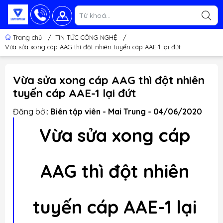
Trang chủ
/
TIN TỨC CÔNG NGHỆ
/
Vừa sửa xong cáp AAG thì đột nhiên tuyến cáp AAE-1 lại đứt
Vừa sửa xong cáp AAG thì đột nhiên
tuyến cáp AAE-1 lại đứt
Đăng bởi:
Biên tập viên - Mai Trung - 04/06/2020
Vừa sửa xong cáp
AAG thì đột nhiên
tuyến cáp AAE-1 lại