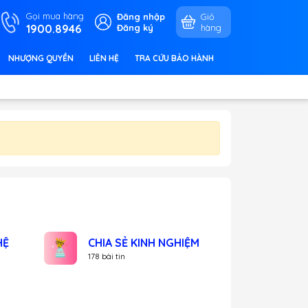
Gọi mua hàng
Đăng nhập
Giỏ
1900.8946
Đăng ký
hàng
NHƯỢNG QUYỀN
LIÊN HỆ
TRA CỨU BẢO HÀNH
HỆ
CHIA SẺ KINH NGHIỆM
178 bài tin