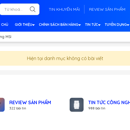
TIN KHUYẾN MÃI
REVIEW SẢN PHẨM
 CHỦ
GIỚI THIỆU
CHÍNH SÁCH BÁN HÀNG
TIN TỨC
TUYỂN DỤNG
ng MSI
Hiện tại danh mục không có bài viết
REVIEW SẢN PHẨM
TIN TỨC CÔNG NG
322 bài tin
988 bài tin