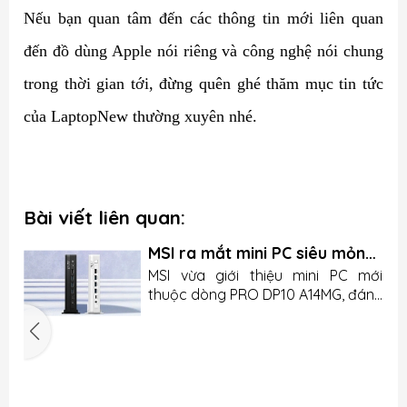
Nếu bạn quan tâm đến các thông tin mới liên quan
đến đồ dùng Apple nói riêng và công nghệ nói chung
trong thời gian tới, đừng quên ghé thăm mục tin tức
của LaptopNew thường xuyên nhé.
Bài viết liên quan:
MSI ra mắt mini PC siêu mỏng
nhưng lại thiếu chi tiết quan
u
MSI vừa giới thiệu mini PC mới
trọng
n
thuộc dòng PRO DP10 A14MG, đánh
g
dấu bước tiến của hãng trong
.
mảng máy tính nhỏ gọn cho văn
5
o
phòng và doanh nghiệp. Sản phẩm
n
gây ấn tượng bởi kích thước nhỏ,
c
n
I
cấu hình linh hoạt và dung lượng
g