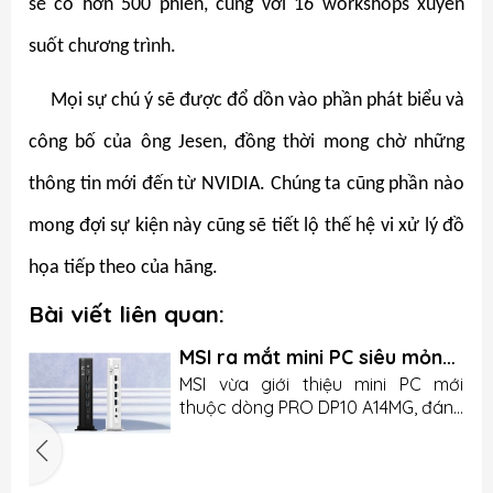
sẽ có hơn 500 phiên, cùng với 16 workshops xuyên
suốt chương trình.
Mọi sự chú ý sẽ được đổ dồn vào phần phát biểu và
công bố của ông Jesen, đồng thời mong chờ những
thông tin mới đến từ NVIDIA. Chúng ta cũng phần nào
mong đợi sự kiện này cũng sẽ tiết lộ thế hệ vi xử lý đồ
họa tiếp theo của hãng.
Bài viết liên quan:
MSI ra mắt mini PC siêu mỏng
nhưng lại thiếu chi tiết quan
u
MSI vừa giới thiệu mini PC mới
trọng
n
thuộc dòng PRO DP10 A14MG, đánh
g
dấu bước tiến của hãng trong
.
mảng máy tính nhỏ gọn cho văn
5
o
phòng và doanh nghiệp. Sản phẩm