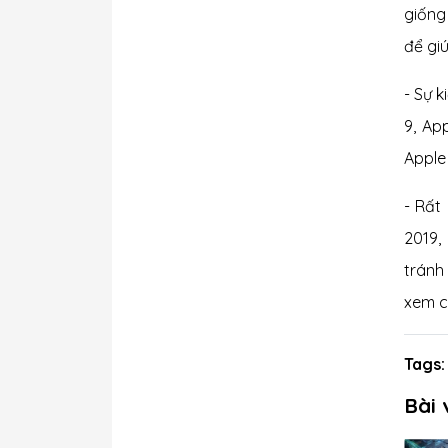
giống
để gi
- Sự 
9, Ap
Apple 
- Rất
2019,
tránh 
xem c
Tags:
Bài 