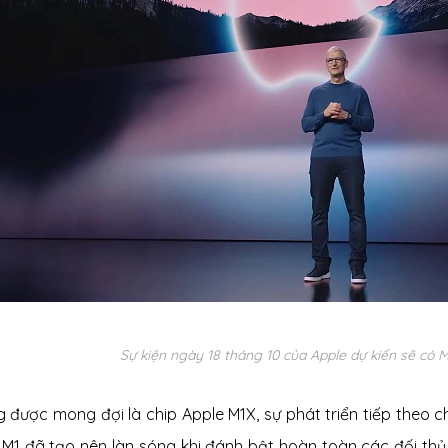
Sự kiện ngày 18 tháng 10 của Apple dự kiến ​​sẽ có M
g được mong đợi là chip Apple M1X, sự phát triển tiếp theo c
 M1 đã tạo nên làn sóng khi đánh bật hoàn toàn các đối thủ 