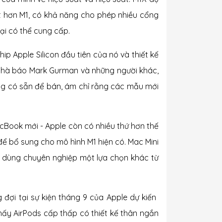
olt hơn M1, có khả năng cho phép nhiều cổng
ại có thể cung cấp.
ip Apple Silicon đầu tiên của nó và thiết kế
 nhà báo Mark Gurman và những người khác,
ng có sẵn để bán, ám chỉ rằng các mẫu mới
cBook mới - Apple còn có nhiều thứ hơn thế
 để bổ sung cho mô hình M1 hiện có. Mac Mini
ời dùng chuyên nghiệp một lựa chọn khác từ
đợi tại sự kiện tháng 9 của Apple dự kiến ​​
thấy AirPods cấp thấp có thiết kế thân ngắn