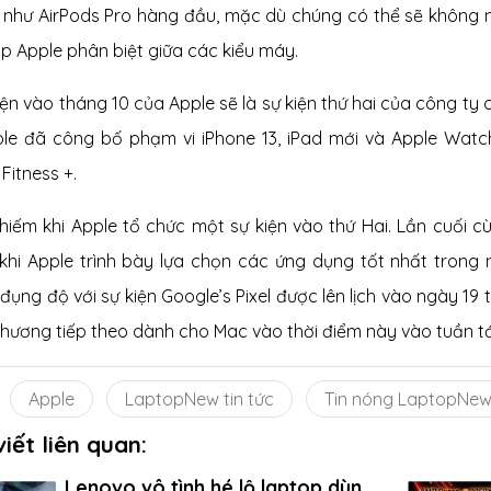
 như AirPods Pro hàng đầu, mặc dù chúng có thể sẽ không 
úp Apple phân biệt giữa các kiểu máy.
kiện vào tháng 10 của Apple sẽ là sự kiện thứ hai của công ty
ple đã công bố phạm vi iPhone 13, iPad mới và Apple Watc
Fitness +.
 hiếm khi Apple tổ chức một sự kiện vào thứ Hai. Lần cuối 
 khi Apple trình bày lựa chọn các ứng dụng tốt nhất trong
đụng độ với sự kiện Google’s Pixel được lên lịch vào ngày 19 
hương tiếp theo dành cho Mac vào thời điểm này vào tuần tớ
Apple
LaptopNew tin tức
Tin nóng LaptopNe
viết liên quan:
Lenovo vô tình hé lộ laptop dùng