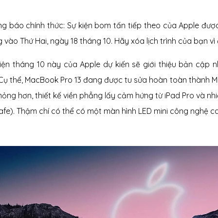
ng báo chính thức: Sự kiện bom tấn tiếp theo của Apple được 
vào Thứ Hai, ngày 18 tháng 10. Hãy xóa lịch trình của bạn vì 
kiện tháng 10 này của Apple dự kiến ​​sẽ giới thiệu bản cập
Cụ thể, MacBook Pro 13 đang được tu sửa hoàn toàn thành Ma
mỏng hơn, thiết kế viền phẳng lấy cảm hứng từ iPad Pro và nhi
fe). Thậm chí có thể có một màn hình LED mini công nghệ c