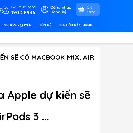
Gọi mua hàng
Đăng nhập
Giỏ
1900.8946
Đăng ký
hàng
NHƯỢNG QUYỀN
LIÊN HỆ
TRA CỨU BẢO HÀNH
IẾN SẼ CÓ MACBOOK M1X, AIR
 Apple dự kiến ​​sẽ
Pods 3 ...