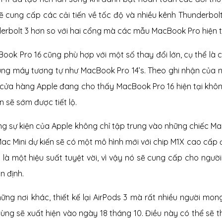
​​sẽ cung cấp các cải tiến về tốc độ và nhiều kênh Thunderb
erbolt 3 hơn so với hai cổng mà các mẫu MacBook Pro hiện t
ook Pro 16 cũng phù hợp với một số thay đổi lớn, cụ thể là ch
hung máy tương tự như MacBook Pro 14’s. Theo ghi nhận của
 cửa hàng Apple đang cho thấy MacBook Pro 16 hiện tại khô
n ​​sẽ sớm được tiết lộ.
ng sự kiện của Apple không chỉ tập trung vào những chiếc Ma
Mac Mini dự kiến ​​sẽ có một mô hình mới với chip M1X cao cấp
 là một hiệu suất tuyệt vời, vì vậy nó sẽ cung cấp cho ngư
n định.
ững nơi khác, thiết kế lại AirPods 3 mà rất nhiều người mong 
cùng sẽ xuất hiện vào ngày 18 tháng 10. Điều này có thể sẽ 