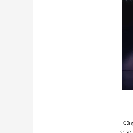
- Cũn
2020,