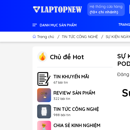
Hệ thống cửa hàng
(10+ chi nhánh)
TRANG
DANH MỤC SẢN PHẨM
LENOVO OFFICIAL STORE
LINH KIỆN & THIẾT BỊ KHÁC
GEAR GAMING
LCD - MÀN HÌNH
PC DESKTOP CHÍNH HÃNG
APPLE - IPHONE - MACBOOK
LAPTOP CONTENT CREATOR
LAPTOP GAMING
LAPTOP VĂN PHÒNG
THÔNG TIN HỮU ÍCH
Trang chủ
/
TIN TỨC CÔNG NGHỆ
/
SỰ KIỆN NGÀY
SỰ 
Chủ đề Hot
PODS
Đăng 
TIN KHUYẾN MÃI
67 bài tin
S
REVIEW SẢN PHẨM
322 bài tin
TIN TỨC CÔNG NGHỆ
988 bài tin
CHIA SẺ KINH NGHIỆM