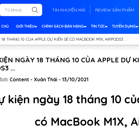
TIN KHUYẾN MÃI
REVIEW SẢN PHẨM
 CHỦ
GIỚI THIỆU
CHÍNH SÁCH BÁN HÀNG
TIN TỨC
TUYỂN DỤNG
 18 THÁNG 10 CỦA APPLE DỰ KIẾN SẼ CÓ MACBOOK M1X, AIRPODS3 ...
KIỆN NGÀY 18 THÁNG 10 CỦA APPLE DỰ K
3 ...
bởi:
Content - Xuân Thái - 13/10/2021
ự kiện ngày 18 tháng 10 của
có MacBook M1X, Air