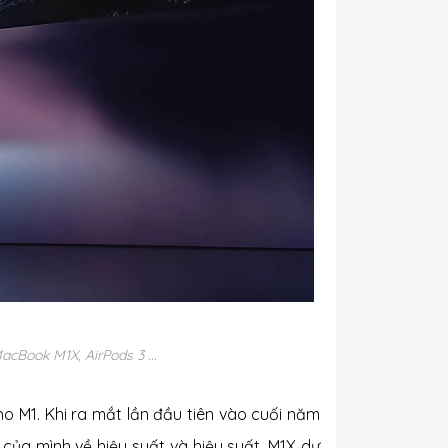
acBook M1X, AirPods 3 ...
ho M1. Khi ra mắt lần đầu tiên vào cuối năm
của mình về hiệu suất và hiệu suất. M1X dự