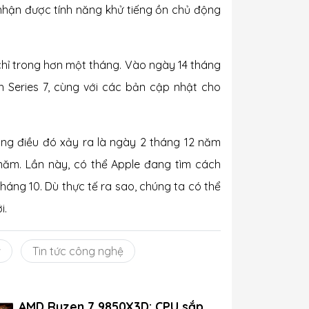
nhận được tính năng khử tiếng ồn chủ động
 chỉ trong hơn một tháng. Vào ngày 14 tháng
h Series 7, cùng với các bản cập nhật cho
cùng điều đó xảy ra là ngày 2 tháng 12 năm
 năm. Lần này, có thể Apple đang tìm cách
tháng 10. Dù thực tế ra sao, chúng ta có thể
i.
w
Tin tức công nghệ
AMD Ryzen 7 9850X3D: CPU sắp