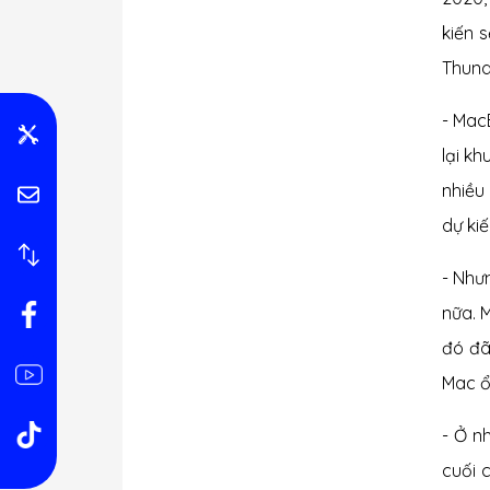
kiến 
Thund
- MacB
lại k
nhiều
dự kiế
- Như
nữa. 
đó đã
Mac ổ
- Ở nh
cuối 