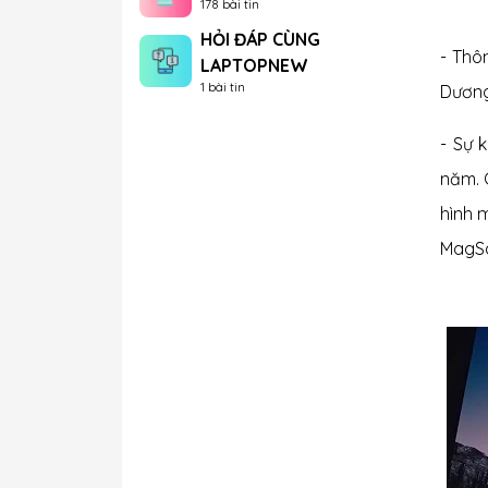
178 bài tin
HỎI ĐÁP CÙNG
- Thô
LAPTOPNEW
1 bài tin
Dương 
- Sự 
năm. 
hình 
MagSa