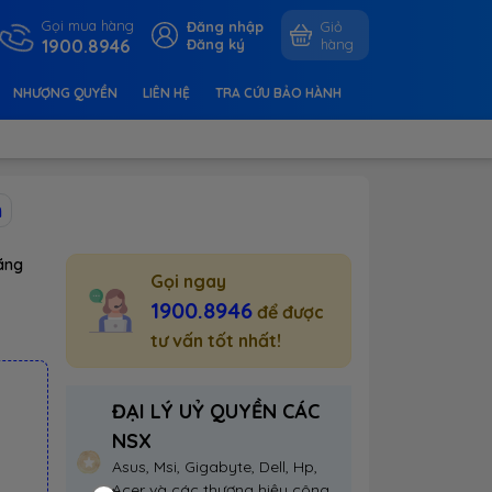
Gọi mua hàng
Đăng nhập
Giỏ
1900.8946
Đăng ký
hàng
NHƯỢNG QUYỀN
LIÊN HỆ
TRA CỨU BẢO HÀNH
h
ãng
Gọi ngay
1900.8946
để được
tư vấn tốt nhất!
ĐẠI LÝ UỶ QUYỀN CÁC
NSX
Asus, Msi, Gigabyte, Dell, Hp,
Acer và các thương hiệu công