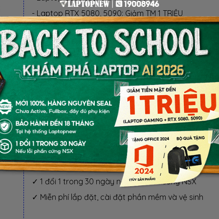
- Laptop RTX 5080, 5090: Giảm TM 1 TRIỆU
BỘ QUÀ TẶNG
✓ Miễn phí lắp đặt RAM, SSD và vệ sinh máy.
✓ Miễn phí cài đặt Windows và Software khi nâng c
SSD.
BỘ QUÀ TẶNG
✓ Hàng chính hãng, Mới 100%, Thùng hộp NSX
✓ Bảo hành 36 Tháng tại LEXAR & LAPTOPNEW
✓ 1 đổi 1 trong 30 ngày nếu lỗi phần cứng NSX
✓ Miễn phí lắp đặt, cài đặt phần mềm và vệ sinh