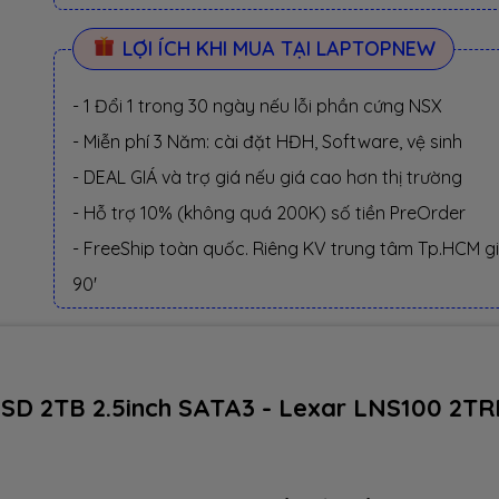
LỢI ÍCH KHI MUA TẠI LAPTOPNEW
- 1 Đổi 1 trong 30 ngày nếu lỗi phần cứng NSX
- Miễn phí 3 Năm: cài đặt HĐH, Software, vệ sinh
- DEAL GIÁ và trợ giá nếu giá cao hơn thị trường
- Hỗ trợ 10% (không quá 200K) số tiền PreOrder
- FreeShip toàn quốc. Riêng KV trung tâm Tp.HCM g
90'
SD 2TB 2.5inch SATA3 - Lexar LNS100 2TR