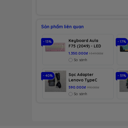
Sản phẩm liên quan
Keyboard Aula
- 13%
- 17%
F75 (2049) - LED
RGB và 3 Mode
1.350.000₫
1.549.000₫
(Hồng gradient/
So sánh
Dream Sakura
switch)
Sạc Adapter
- 40%
- 51%
Lenovo TypeC
(15W ~ 65W, 9V ~
590.000₫
990.000₫
19V)
So sánh