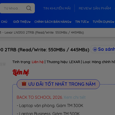
TIN KHUYẾN MÃI
REVIEW SẢN PHẨM
 CHỦ
GIỚI THIỆU
CHÍNH SÁCH BÁN HÀNG
TIN TỨC
TUYỂN DỤNG
A3 - Lexar LNS100 2TRB (Read/Write: 550MBs / 445MBs)
So sán
100 2TRB (Read/Write: 550MBs / 445MBs)
Tình trạng:
Liên hệ
| Thương hiệu:
LEXAR
| Loại:
Hàng chính h
Liên hệ
ƯU ĐÃI TỐT NHẤT TRONG NĂM
BACK TO SCHOOL 2026.
Xem chi tiết
- Laptop văn phòng. Giảm TM 300K
- Laptop Business. Giảm TM 500K