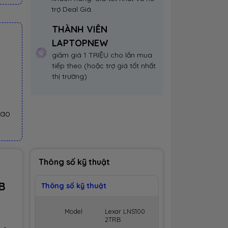
trợ Deal Giá.
THÀNH VIÊN
LAPTOPNEW
giảm giá 1 TRIỆU cho lần mua
tiếp theo (hoặc trợ giá tốt nhất
thị trường)
iao
Thông số kỹ thuật
B
Thông số kỹ thuật
Model
Lexar LNS100
2TRB