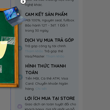
x
nghệ khác.
CAM KẾT SẢN PHẨM
Mới 100%, nguyên seal, fullbox.
Bảo hành 12T - 36T. 1 Đổi 1
trong 30 ngày
DỊCH VỤ MUA TRẢ GÓP
ấp
Trả góp công ty tài chính.
Tham khảo
Trả góp thẻ
Visa/Master.
Tham khảo
HÌNH THỨC THANH
TOÁN
Tiền Mặt, Cà thẻ ATM, Visa
Card. Chuyển khoản Ngân
hàng.
Chi tiết
LỢI ÍCH MUA TẠI STORE
Giao dịch an toàn tuyệt đối cho
khách hàng. Giá tốt nhất và hỗ