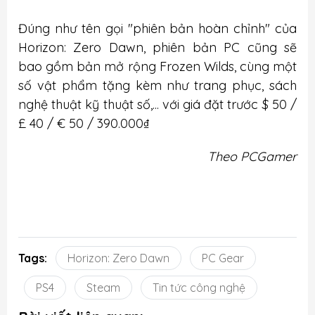
Đúng như tên gọi "phiên bản hoàn chỉnh" của
Horizon: Zero Dawn, phiên bản PC cũng sẽ
bao gồm bản mở rộng Frozen Wilds, cùng một
số vật phẩm tặng kèm như trang phục, sách
nghệ thuật kỹ thuật số,... với giá đặt trước $ 50 /
£ 40 / € 50 / 390.000₫
Theo PCGamer
Tags:
Horizon: Zero Dawn
PC Gear
PS4
Steam
Tin tức công nghệ