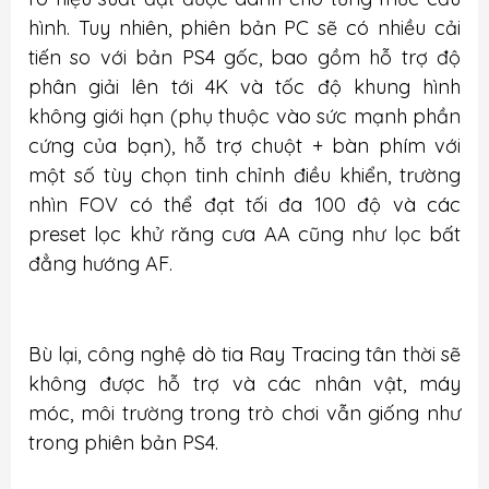
hình. Tuy nhiên, phiên bản PC sẽ có nhiều cải
tiến so với bản PS4 gốc, bao gồm hỗ trợ độ
phân giải lên tới 4K và tốc độ khung hình
không giới hạn (phụ thuộc vào sức mạnh phần
cứng của bạn), hỗ trợ chuột + bàn phím với
một số tùy chọn tinh chỉnh điều khiển, trường
nhìn FOV có thể đạt tối đa 100 độ và các
preset lọc khử răng cưa AA cũng như lọc bất
đẳng hướng AF.
Bù lại, công nghệ dò tia Ray Tracing tân thời sẽ
không được hỗ trợ và các nhân vật, máy
móc, môi trường trong trò chơi vẫn giống như
trong phiên bản PS4.