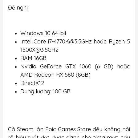
Đề nghị:
Windows 10 64-bit
Intel Core i7-4770K@3.5GHz hoặc Ryzen 5
1500X@3.5GHz
RAM 16GB
Nvidia GeForce GTX 1060 (6 GB) hoặc
AMD Radeon RX 580 (8GB)
DirectX12
Dung lượng: 100 GB
Cả Steam lẫn Epic Games Store đều không nói
rõ hiệu suất đạt được dành cho từng mức cấu