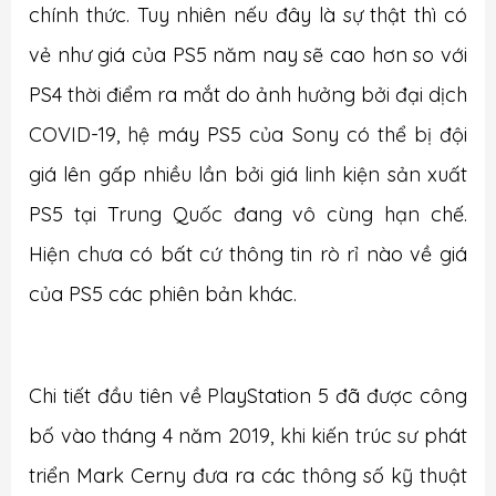
chính thức. Tuy nhiên nếu đây là sự thật thì có
vẻ như giá của PS5 năm nay sẽ cao hơn so với
PS4 thời điểm ra mắt do ảnh hưởng bởi đại dịch
COVID-19, hệ máy PS5 của Sony có thể bị đội
giá lên gấp nhiều lần bởi giá linh kiện sản xuất
PS5 tại Trung Quốc đang vô cùng hạn chế.
Hiện chưa có bất cứ thông tin rò rỉ nào về giá
của PS5 các phiên bản khác.
Chi tiết đầu tiên về PlayStation 5 đã được công
bố vào tháng 4 năm 2019, khi kiến ​​trúc sư phát
triển Mark Cerny đưa ra các thông số kỹ thuật