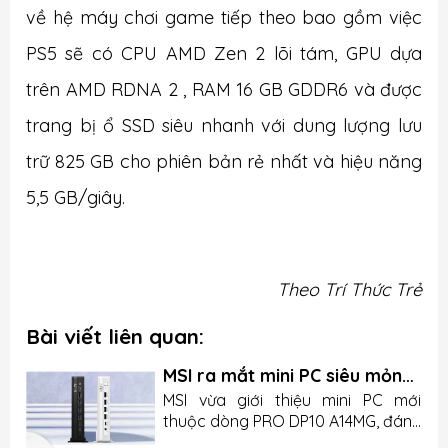
về hệ máy chơi game tiếp theo bao gồm việc
PS5 sẽ có CPU AMD Zen 2 lõi tám, GPU dựa
trên AMD RDNA 2 , RAM 16 GB GDDR6 và được
trang bị ổ SSD siêu nhanh với dung lượng lưu
trữ 825 GB cho phiên bản rẻ nhất và hiệu năng
5,5 GB/giây.
Theo Trí Thức Trẻ
Bài viết liên quan:
MSI ra mắt mini PC siêu mỏng
nhưng lại thiếu chi tiết quan
u
MSI vừa giới thiệu mini PC mới
trọng
n
thuộc dòng PRO DP10 A14MG, đánh
g
dấu bước tiến của hãng trong