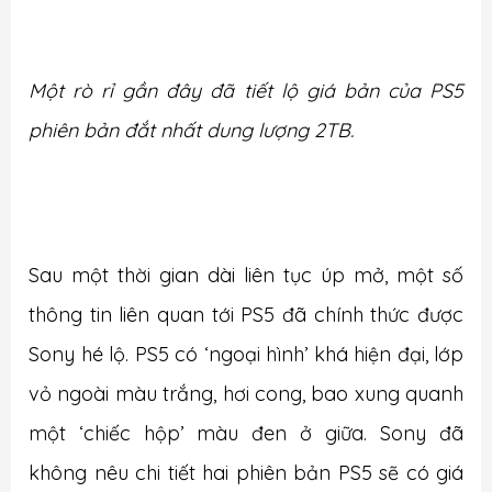
Một rò rỉ gần đây đã tiết lộ giá bản của PS5
phiên bản đắt nhất dung lượng 2TB.
Sau một thời gian dài liên tục úp mở, một số
thông tin liên quan tới PS5 đã chính thức được
Sony hé lộ. PS5 có ‘ngoại hình’ khá hiện đại, lớp
vỏ ngoài màu trắng, hơi cong, bao xung quanh
một ‘chiếc hộp’ màu đen ở giữa. Sony đã
không nêu chi tiết hai phiên bản PS5 sẽ có giá