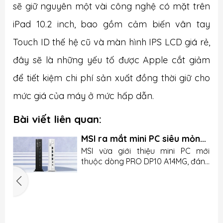
sẽ giữ nguyên một vài công nghệ có mặt trên
iPad 10.2 inch, bao gồm cảm biến vân tay
Touch ID thế hệ cũ và màn hình IPS LCD giá rẻ,
đây sẽ là những yếu tố được Apple cắt giảm
để tiết kiệm chi phí sản xuất đồng thời giữ cho
mức giá của máy ở mức hấp dẫ
n.
Bài viết liên quan:
MSI ra mắt mini PC siêu mỏng
nhưng lại thiếu chi tiết quan
u
MSI vừa giới thiệu mini PC mới
trọng
n
thuộc dòng PRO DP10 A14MG, đánh
g
dấu bước tiến của hãng trong
.
mảng máy tính nhỏ gọn cho văn
5
o
phòng và doanh nghiệp. Sản phẩm
n
gây ấn tượng bởi kích thước nhỏ,
c
n
I
cấu hình linh hoạt và dung lượng
g