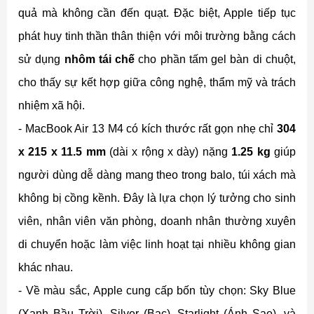
quả mà không cần đến quạt. Đặc biệt, Apple tiếp tục
phát huy tinh thần thân thiện với môi trường bằng cách
sử dụng
nhôm tái chế
cho phần tấm gel bàn di chuột,
cho thấy sự kết hợp giữa công nghệ, thẩm mỹ và trách
nhiệm xã hội.
- MacBook Air 13 M4 có kích thước rất gọn nhẹ
chỉ
304
x 215 x 11.5 mm
(dài x rộng x dày) nặng
1.25 kg
giúp
người dùng dễ dàng mang theo trong balo, túi xách mà
không bị cồng kềnh. Đây là lựa chọn lý tưởng cho sinh
viên, nhân viên văn phòng, doanh nhân thường xuyên
di chuyển hoặc làm việc linh hoạt tại nhiều không gian
khác nhau.
- Về màu sắc, Apple cung cấp bốn tùy chọn: Sky Blue
(Xanh Bầu Trời), Silver (Bạc), Starlight (Ánh Sao), và