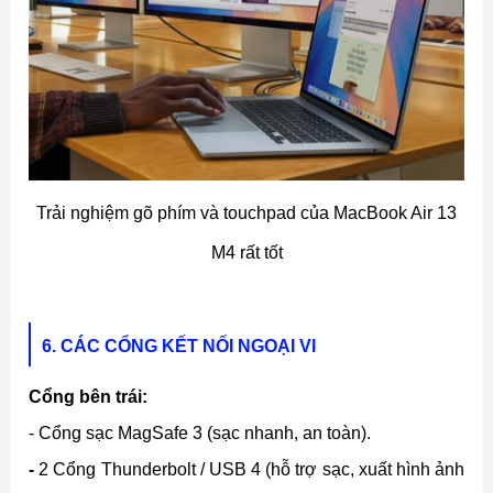
Trải nghiệm gõ phím và touchpad của MacBook Air 13
M4 rất tốt
6. CÁC CỔNG KẾT NỐI NGOẠI VI
Cổng bên trái:
- Cổng sạc
MagSafe 3 (sạc nhanh, an toàn).
-
2 Cổng Thunderbolt / USB 4 (hỗ trợ sạc, xuất hình ảnh