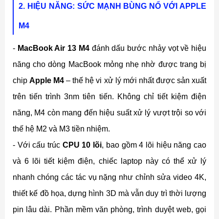
2. HIỆU NĂNG: SỨC MẠNH BÙNG NỔ VỚI APPLE
M4
-
MacBook Air 13 M4
đánh dấu bước nhảy vọt về hiệu
năng cho dòng MacBook mỏng nhẹ nhờ được trang bị
chip
Apple M4
– thế hệ vi xử lý mới nhất được sản xuất
trên tiến trình 3nm tiên tiến. Không chỉ tiết kiệm điện
năng, M4 còn mang đến hiệu suất xử lý vượt trội so với
thế hệ M2 và M3 tiền nhiệm.
- Với cấu trúc
CPU 10 lõi
, bao gồm 4 lõi hiệu năng cao
và 6 lõi tiết kiệm điện, chiếc laptop này có thể xử lý
nhanh chóng các tác vụ nặng như chỉnh sửa video 4K,
thiết kế đồ họa, dựng hình 3D mà vẫn duy trì thời lượng
pin lâu dài. Phần mềm văn phòng, trình duyệt web, gọi