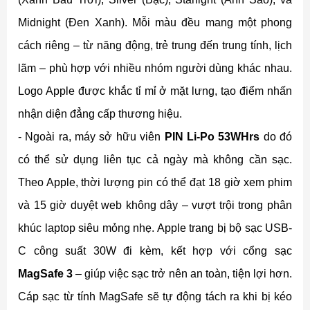
Midnight (Đen Xanh). Mỗi màu đều mang một phong
cách riêng – từ năng động, trẻ trung đến trung tính, lịch
lãm – phù hợp với nhiều nhóm người dùng khác nhau.
Logo Apple được khắc tỉ mỉ ở mặt lưng, tạo điểm nhấn
nhận diện đẳng cấp thương hiệu.
- Ngoài ra, máy sở hữu viên
PIN Li-Po 53WHrs
do đó
có thể sử dụng liên tục cả ngày mà không cần sạc.
Theo Apple, thời lượng pin có thể đạt 18 giờ xem phim
và 15 giờ duyệt web không dây – vượt trội trong phân
khúc laptop siêu mỏng nhẹ. Apple trang bị bộ sạc USB-
C công suất 30W đi kèm, kết hợp với cổng sạc
MagSafe 3
– giúp việc sạc trở nên an toàn, tiện lợi hơn.
Cáp sạc từ tính MagSafe sẽ tự động tách ra khi bị kéo