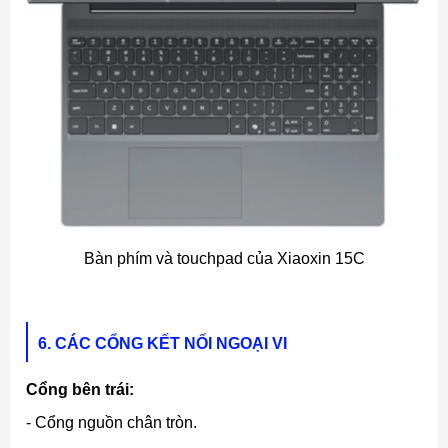
Bàn phím và touchpad của Xiaoxin 15C
6. CÁC CỔNG KẾT NỐI NGOẠI VI
Cổng bên trái:
- Cổng nguồn chân tròn.