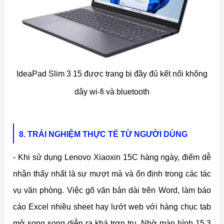
IdeaPad Slim 3 15 được trang bị đầy đủ kết nối không
dây wi-fi và bluetooth
8. TRẢI NGHIỆM THỰC TẾ TỪ NGƯỜI DÙNG
- Khi sử dụng Lenovo Xiaoxin 15C hàng ngày, điểm dễ
nhận thấy nhất là sự mượt mà và ổn định trong các tác
vụ văn phòng. Việc gõ văn bản dài trên Word, làm báo
cáo Excel nhiều sheet hay lướt web với hàng chục tab
mở song song diễn ra khá trơn tru. Nhờ màn hình 15.3