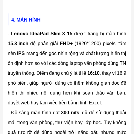
4. MÀN HÌNH
-
Lenovo IdeaPad Slim 3 15
được trang bị màn hình
15.3-inch
độ phân giải
FHD+
(1920*1200) pixels, tấm
nền
IPS
mang đến góc nhìn rộng và chất lượng hiển thị
ổn định hơn so với các dòng laptop văn phòng dùng TN
truyền thống. Điểm đáng chú ý là tỉ lệ
16:10
, thay vì 16:9
phổ biến, giúp người dùng có thêm không gian dọc để
hiển thị nhiều nội dung hơn khi soạn thảo văn bản,
duyệt web hay làm việc trên bảng tính Excel.
- Độ sáng màn hình đạt
300 nits
, đủ để sử dụng thoải
mái trong văn phòng, thư viện hay lớp học. Tuy không
quá rực rỡ để dùng ngoài trời nắng gắt, nhưng mức