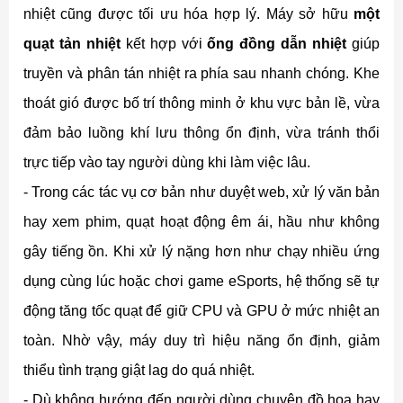
nhiệt cũng được tối ưu hóa hợp lý. Máy sở hữu
một
quạt tản nhiệt
kết hợp với
ống đồng dẫn nhiệt
giúp
truyền và phân tán nhiệt ra phía sau nhanh chóng. Khe
thoát gió được bố trí thông minh ở khu vực bản lề, vừa
đảm bảo luồng khí lưu thông ổn định, vừa tránh thổi
trực tiếp vào tay người dùng khi làm việc lâu.
- Trong các tác vụ cơ bản như duyệt web, xử lý văn bản
hay xem phim, quạt hoạt động êm ái, hầu như không
gây tiếng ồn. Khi xử lý nặng hơn như chạy nhiều ứng
dụng cùng lúc hoặc chơi game eSports, hệ thống sẽ tự
động tăng tốc quạt để giữ CPU và GPU ở mức nhiệt an
toàn. Nhờ vậy, máy duy trì hiệu năng ổn định, giảm
thiểu tình trạng giật lag do quá nhiệt.
- Dù không hướng đến người dùng chuyên đồ họa hay