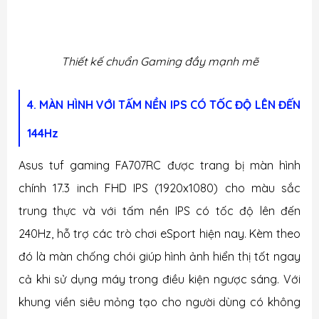
Thiết kế chuẩn Gaming đầy mạnh mẽ
4. MÀN HÌNH VỚI TẤM NỀN IPS CÓ TỐC ĐỘ LÊN ĐẾN
144Hz
Asus tuf gaming FA707RC được trang bị màn hình
chính 17.3 inch FHD IPS (1920x1080) cho màu sắc
trung thực và với tấm nền IPS có tốc độ lên đến
240Hz, hỗ trợ các trò chơi eSport hiện nay. Kèm theo
đó là màn chống chói giúp hình ảnh hiển thị tốt ngay
cả khi sử dụng máy trong điều kiện ngược sáng. Với
khung viền siêu mỏng tạo cho người dùng có không