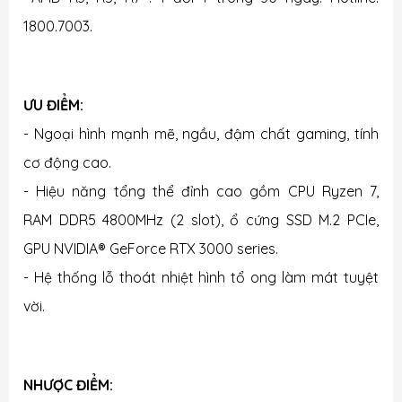
1800.7003.
ƯU ĐIỂM:
- Ngoại hình mạnh mẽ, ngầu, đậm chất gaming, tính
cơ động cao.
- Hiệu năng tổng thể đỉnh cao gồm CPU Ryzen 7,
RAM DDR5 4800MHz (2 slot), ổ cứng SSD M.2 PCIe,
GPU NVIDIA® GeForce RTX 3000 series.
- Hệ thống lỗ thoát nhiệt hình tổ ong làm mát tuyệt
vời.
NHƯỢC ĐIỂM: