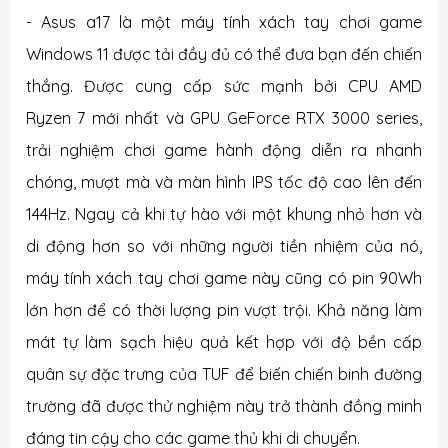
- Asus a17 là một máy tính xách tay chơi game
Windows 11 được tải đầy đủ có thể đưa bạn đến chiến
thắng. Được cung cấp sức mạnh bởi CPU AMD
Ryzen 7 mới nhất và GPU GeForce RTX 3000 series,
trải nghiệm chơi game hành động diễn ra nhanh
chóng, mượt mà và màn hình IPS tốc độ cao lên đến
144Hz. Ngay cả khi tự hào với một khung nhỏ hơn và
di động hơn so với những người tiền nhiệm của nó,
máy tính xách tay chơi game này cũng có pin 90Wh
lớn hơn để có thời lượng pin vượt trội. Khả năng làm
mát tự làm sạch hiệu quả kết hợp với độ bền cấp
quân sự đặc trưng của TUF để biến chiến binh đường
trường đã được thử nghiệm này trở thành đồng minh
đáng tin cậy cho các game thủ khi di chuyển.