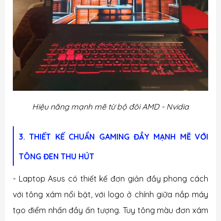
Hiệu năng mạnh mẽ từ bộ đôi AMD - Nvidia
3. THIẾT KẾ CHUẨN GAMING ĐẦY MẠNH MẼ VỚI
TÔNG ĐEN THU HÚT
- Laptop Asus có thiết kế đơn giản đầy phong cách
với tông xám nổi bật, với logo ở chính giữa nắp máy
tạo điểm nhấn đầy ấn tượng. Tuy tông màu đơn xám