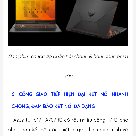
Bàn phím có tốc độ phản hồi nhanh & hành trình phím
sâu
6. CỔNG GIAO TIẾP HIỆN ĐẠI KẾT NỐI NHANH
CHÓNG, ĐẢM BẢO KẾT NỐI ĐA DẠNG
- Asus tuf a17 FA707RC có rất nhiều cổng I / O cho
phép bạn kết nối các thiết bị yêu thích của mình và