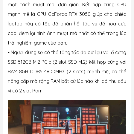
một cách mượt mà, đơn giản. Kết hợp cùng CPU
mạnh mẽ là GPU GeForce RTX 3050 giúp cho chiếc
laptop này có tốc độ phản hồi tác vụ đồ họa cực
cao, đem lại hình ảnh mượt mà nhất có thể trong lúc
trải nghiệm game của bạn.
- Người dùng sẽ có thể tăng tốc độ dữ liệu với ổ cứng
SSD 512GB M.2 PCle (2 slot SSD M.2) kết hợp cùng với
RAM 8GB DDR5 4800MHz (2 slots) mạnh mẽ, có thể
nâng cấp mở rộng RAM bất cứ lúc nào khi có nhu cầu
vì có 2 slot Ram.