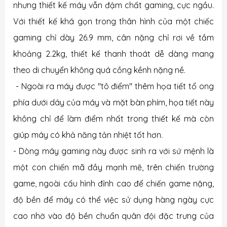
nhưng thiết kế máy vẫn đậm chất gaming, cực ngầu.
Với thiết kế khá gọn trong thân hình của một chiếc
gaming chỉ dày 26.9 mm, cân nặng chỉ rơi về tầm
khoảng 2.2kg, thiết kế thanh thoát dễ dàng mang
theo di chuyển không quá cồng kềnh nặng nề.
- Ngoài ra máy được "tô điểm" thêm họa tiết tổ ong
phía dưới dáy của máy và mặt bàn phím, họa tiết này
không chỉ để làm điểm nhất trong thiết kế mà còn
giúp máy có khả năng tản nhiệt tốt hơn.
- Dòng máy gaming này được sinh ra với sứ mệnh là
một con chiến mã đầy mạnh mẽ, trên chiến trường
game, ngoài cấu hình đỉnh cao để chiến game nặng,
độ bền để máy có thể việc sử dụng hàng ngày cực
cao nhờ vào độ bền chuẩn quân đội đặc trưng của