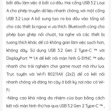
bắt đầu làm việc ở bất cứ đâu. Hai cổng USB 3.2 Loại
A cho phép truyền dữ liệu nhanh chóng, với một cổng
USB 3.2 Loại A bổ sung tạo ra ba đầu vào tổng số
cho các thiết bị ngoại vi ưa thích. Bluetooth cũng cho
phép bạn ghép nối chuột, tai nghe và các thiết bị
tương thích khác để có không gian làm việc sạch hơn,
không dây. Sử dụng USB 3.2 Gen 2 Type-C ™ với
DisplayPort ™ 1.4 để kết nối màn hình G-SYNC ™ siêu
nhanh cho trải nghiệm chơi game mượt mà như lụa.
Trực tuyến với Wi-Fi 802.11AX (2x2) để có kết nối
nhanh chóng và đáng tin cậy ở bất kỳ nơi nào có Wi-
Fi.
-Nâng cao khả năng đa nhiệm của bạn bằng cách
kết nối màn hình thứ hai qua USB 3.2 Gen 2 Type-C ™ ,