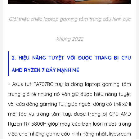
Giới thiệu chiếc laptop gaming tầm trung cấu hình cực
khủng 2022
2. HIỆU NĂNG TUYỆT VỜI ĐƯỢC TRANG BỊ CPU
AMD RYZEN 7 ĐẦY MẠNH MẼ
- Asus tuf FA707RC tuy là dòng laptop gaming tầm
trung giá rẻ nhưng nó vẫn giữ được hiệu năng tuyệt
vời của dòng gaming Tuf, giúp người dùng có thể xử lí
mọi tác vụ trong tầm tay, được trang bị CPU AMD
Ryzen R7-5800H giúp máy của bạn luôn mượt trong
việc chơi những game cấu hình nặng nhất, livesream