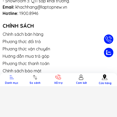
- Showroom 3: Q11 sắp khai trương.
Email:
khachhang@laptopnew.vn
Hotline:
1900.8946
CHÍNH SÁCH
Chính sách bán hàng
Phương thức đổi trả
Phương thức vận chuyển
TIN TỨC
TUYỂN DỤNG
NHƯỢNG
LIÊN HỆ
TRA CỨU 
QUYỀN
HÀNH
Hướng dẫn mua trả góp
Phương thức thanh toán
Chính sách bảo mật
Kết nối với chúng tôi
Danh mục
So sánh
Hỗ trợ
Cam kết
Cửa hàng
Phương thức thanh toán