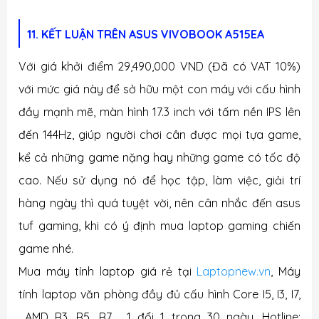
11. KẾT LUẬN TRÊN ASUS VIVOBOOK A515EA
Với giá khởi điểm 29,490,000 VND (Đã có VAT 10%)
với mức giá này để sở hữu một con máy với cấu hình
đầy mạnh mẽ, màn hình 17.3 inch với tấm nền IPS lên
đến 144Hz, giúp người chơi cân được mọi tựa game,
kể cả những game nặng hay những game có tốc độ
cao. Nếu sử dụng nó để học tập, làm việc, giải trí
hàng ngày thì quá tuyệt vời, nên cân nhắc đến asus
tuf gaming, khi có ý định mua laptop gaming chiến
game nhé.
Mua máy tính laptop giá rẻ tại
Laptopnew.vn
, Máy
tính laptop văn phòng đầy đủ cấu hình Core I5, I3, I7,
AMD R3, R5, R7 . 1 đổi 1 trong 30 ngày. Hotline: