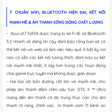
7. CHUẨN WIFI, BLUETOOTH HIỆN ĐẠI, KẾT NỐI
MẠNH MẼ & ÂM THANH SỐNG ĐỘNG CHẤT LƯỢNG
- Asus a17 fa506 được trang bị Wi-Fi 6E và Bluetooth
5.2 nhanh và đáng tin cậy đảm bảo rằng bạn sẽ có
thể kết nối với web và làm việc hiệu quả ở bất kỳ nơi
nào có sẵn các kết nối tương thích, đảm bảo sự kết
nối mạnh mẽ nhất, ít lag hơn trong các hoạt động
chơi game trực tuyến mà không được gián đoạn.
- Hai loa với bốn đường cắt lớn và mạnh mẽ, cho
phép âm thanh đắm chìm sâu hơn. DTS: X ™ Ultra
mang đến âm thanh có độ trung thực cao cho âm
thanh rõ ràng, chính xác. m thanh vòm 7.1 kênh ảo