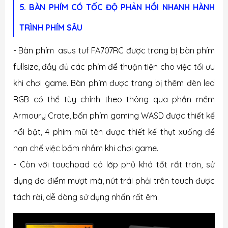
5. BÀN PHÍM CÓ TỐC ĐỘ PHẢN HỒI NHANH HÀNH
TRÌNH PHÍM SÂU
- Bàn phím asus tuf FA707RC được trang bị bàn phím
fullsize, đầy đủ các phím để thuận tiện cho việc tối ưu
khi chơi game. Bàn phím được trang bị thêm đèn led
RGB có thể tùy chỉnh theo thông qua phần mềm
Armoury Crate, bốn phím gaming WASD được thiết kế
nổi bật, 4 phím mũi tên được thiết kế thụt xuống để
hạn chế việc bấm nhầm khi chơi game.
- Còn với touchpad có lớp phủ khá tốt rất trơn, sử
dụng đa điểm mượt mà, nút trái phải trên touch được
tách rời, dễ dàng sử dụng nhấn rất êm.