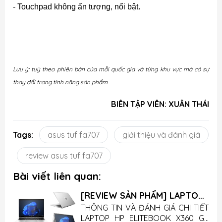
-
Touchpad không ấn tượng, nổi bật.
Lưu ý: tuỳ theo phiên bản của mỗi quốc gia và từng khu vực mà có sự
thay đổi trong tính năng sản phẩm
.
BIÊN TẬP VIÊN: XUÂN THÁI
Tags:
asus tuf fa707
giới thiệu và đánh giá
review asus tuf fa707
Bài viết liên quan:
[REVIEW SẢN PHẨM] LAPTOP
HP ELITEBOOK X360 G9
T
THÔNG TIN VÀ ĐÁNH GIÁ CHI TIẾT
g
LAPTOP HP ELITEBOOK X360 G9