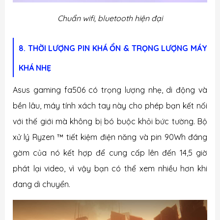
Chuẩn wifi, bluetooth hiện đại
8. THỜI LƯỢNG PIN KHÁ ỔN & TRỌNG LƯỢNG MÁY
KHÁ NHẸ
Asus gaming fa506 có trọng lượng nhẹ, di động và
bền lâu, máy tính xách tay này cho phép bạn kết nối
với thế giới mà không bị bó buộc khỏi bức tường. Bộ
xử lý Ryzen ™ tiết kiệm điện năng và pin 90Wh đáng
gờm của nó kết hợp để cung cấp lên đến 14,5 giờ
phát lại video, vì vậy bạn có thể xem nhiều hơn khi
đang di chuyển.