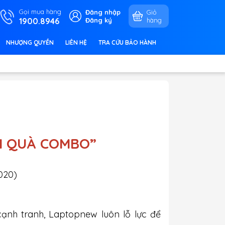
Gọi mua hàng
Đăng nhập
Giỏ
1900.8946
Đăng ký
hàng
NHƯỢNG QUYỀN
LIÊN HỆ
TRA CỨU BẢO HÀNH
N QUÀ COMBO”
2020
)
ạnh tranh, Laptopnew luôn lỗ lực để