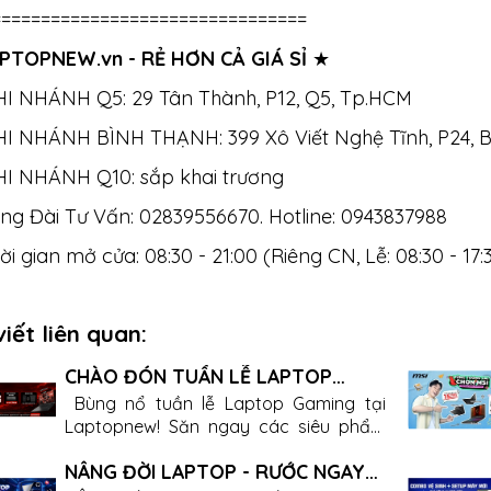
================================
PTOPNEW.vn - RẺ HƠN CẢ GIÁ SỈ
★
HI NHÁNH Q5: 29 Tân Thành, P12, Q5, Tp.HCM
HI NHÁNH BÌNH THẠNH: 399 Xô Viết Nghệ Tĩnh, P24, 
HI NHÁNH Q10: sắp khai trương
ng Đài Tư Vấn: 02839556670. Hotline: 0943837988
i gian mở cửa: 08:30 - 21:00 (Riêng CN, Lễ: 08:30 - 17:
viết liên quan:
CHÀO ĐÓN TUẦN LỄ LAPTOP
GAMING TẠI LAPTOPNEW
Bùng nổ tuần lễ Laptop Gaming tại
Laptopnew! Săn ngay các siêu phẩm
cấu hình khủng từ RTX 5070 Ti trở lên
NÂNG ĐỜI LAPTOP - RƯỚC NGAY
với ưu đãi giảm thẳng 1 triệu đồng, tặng