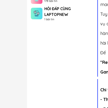
178 bài tin
man
HỎI ĐÁP CÙNG
Tuy
LAPTOPNEW
1 bài tin
vụ 
hàn
hài
Để 
"Re
Gam
Chi
- Th