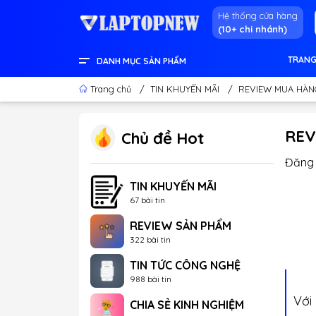
Hệ thống cửa hàng
(10+ chi nhánh)
TRANG
DANH MỤC SẢN PHẨM
LENOVO OFFICIAL STORE
LINH KIỆN & THIẾT BỊ KHÁC
GEAR GAMING
LCD - MÀN HÌNH
PC DESKTOP CHÍNH HÃNG
APPLE - IPHONE - MACBOOK
LAPTOP CONTENT CREATOR
LAPTOP GAMING
LAPTOP VĂN PHÒNG
THÔNG TIN HỮU ÍCH
Trang chủ
/
TIN KHUYẾN MÃI
/
REVIEW MUA HÀN
REV
Chủ đề Hot
Đăng 
TIN KHUYẾN MÃI
67 bài tin
REVIEW SẢN PHẨM
322 bài tin
TIN TỨC CÔNG NGHỆ
988 bài tin
Với
CHIA SẺ KINH NGHIỆM