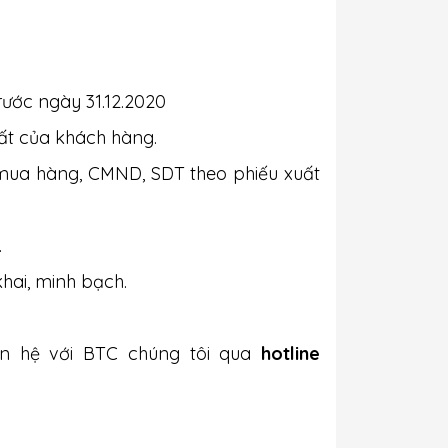
rước ngày 31.12.2020
ất của khách hàng.
 mua hàng, CMND, SDT theo phiếu xuất
.
hai, minh bạch.
ên hệ với BTC chúng tôi qua
hotline