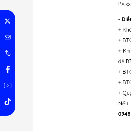
PX:xx
- Điề
+ Khá
+ BT
+ Kh
để BT
+ BT
+ BT
+ Qu
Nếu 
0948