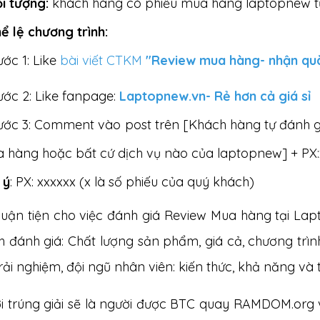
ối tượng:
khách hàng có phiếu mua hàng laptopnew từ 0
hể lệ chương trình:
ước 1: Like
bài viết CTKM
"Review mua hàng- nhận q
ước 2: Like fanpage:
Laptopnew.vn- Rẻ hơn cả giá sỉ
ước 3: Comment vào post trên [Khách hàng tự đánh gi
 hàng hoặc bất cứ dịch vụ nào của laptopnew] + PX:
 ý
: PX: xxxxxx (x là số phiếu của quý khách)
huận tiện cho việc đánh giá Review Mua hàng tại Lap
 đánh giá: Chất lượng sản phẩm, giá cả, chương trìn
rải nghiệm, đội ngũ nhân viên: kiến thức, khả năng và t
i trúng giải sẽ là người được BTC quay RAMDOM.org v