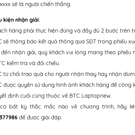
xxxx sẽ là người chiến thắng.
u kiện nhận giải:
ch hàng phải thực hiện đúng và đầy đủ 2 bước trên t
C sẽ thông báo kết quả thông qua SĐT trong phiếu xu
i đến nhận giải, quý khách vui lòng mang theo phiếu
C kiểm tra và đối chiếu.
C từ chối trao quà cho người nhận thay hay nhận dùm
C được quyền sử dụng hình ảnh khách hàng để công k
yết định cuối cùng thuộc về BTC Laptopnew.
có bất kỳ thắc mắc nào về chương trình, hãy li
377986
để được giải đáp.