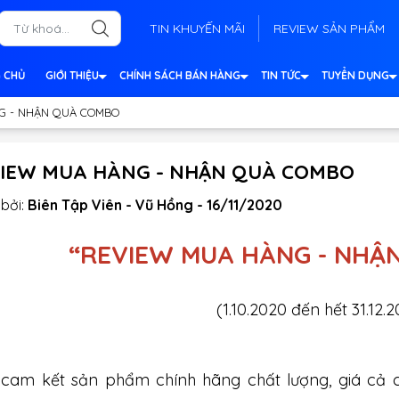
TIN KHUYẾN MÃI
REVIEW SẢN PHẨM
 CHỦ
GIỚI THIỆU
CHÍNH SÁCH BÁN HÀNG
TIN TỨC
TUYỂN DỤNG
G - NHẬN QUÀ COMBO
IEW MUA HÀNG - NHẬN QUÀ COMBO
bởi:
Biên Tập Viên - Vũ Hồng - 16/11/2020
“REVIEW MUA HÀNG - NHẬ
(
1.10.2020 đến hết 31.12.
 cam kết sản phẩm chính hãng chất lượng, giá cả c