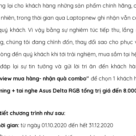
g lại cho khách hàng những sản phẩm chính hãng, ch
 nhiên, trong thời gian qua Laptopnew ghi nhận vẫn cò
quý khách. Vì vậy bằng sự nghiêm túc tiếp thu, lắn
g, chúng tôi đang chỉnh đốn, thay đổi sao cho phục 
 lòng đến quý khách khi tới trải nghiệm, mua sắm tại
đáp lại sự tin tưởng và gửi lời tri ân đến khách 
view mua hàng- nhận quà combo"
để chọn 1 khách
ing + tai nghe Asus Delta RGB tổng trị giá đến 8.00
 tiết chương trình như sau:
ời gian:
từ ngày 01.10.2020 đến hết 31.12.2020