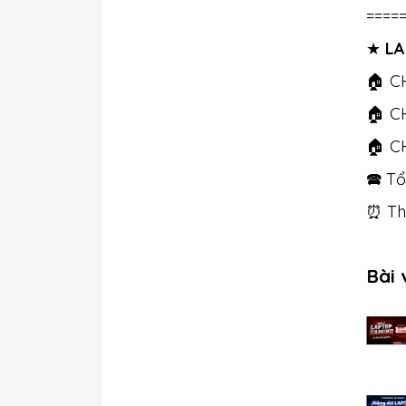
====
★
LA
🏠 C
🏠 C
🏠 C
🕿 Tổ
⏰ Thờ
Bài 