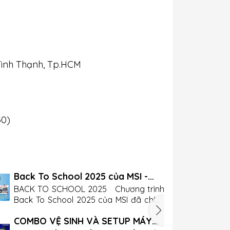
Bình Thạnh, Tp.HCM
30)
Back To School 2025 của MSI -
Giảm Đến 15 Triệu & Bộ Quà Tặng
BACK TO SCHOOL 2025 Chương trình
Đến 7 Triệu
Back To School 2025 của MSI đã chính
thức khởi động! Chương trình sẽ diễn ra
COMBO VỆ SINH VÀ SETUP MÁY
từ ngày 08/08/2025 đến 30/09/2025,