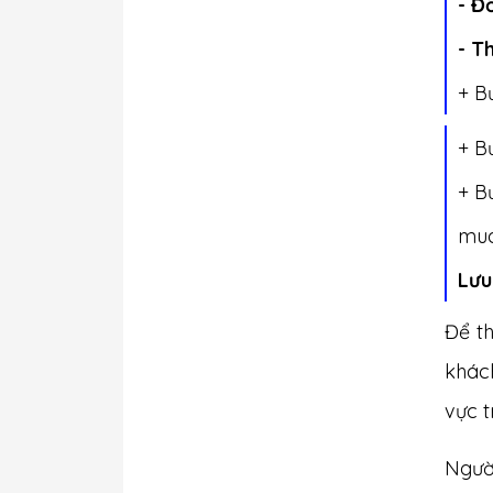
- Đ
- T
+ B
+ B
+ B
mua
Lưu
Để t
khách
vực t
Ngườ