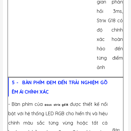
gian phản
hồi 3ms,
Strix G18 có
độ chính
xác hoàn
hảo đến
từng điểm
ảnh
5 - BÀN PHÍM ĐEM ĐẾN TRẢI NGHIỆM GÕ
ÊM ÁI CHÍNH XÁC
- Bàn phím của
được thiết kế nổi
asus strix g614
bật với hệ thống LED RGB cho hiển thị và hiệu
chỉnh màu sắc từng vùng hoặc tất cả
Bàn