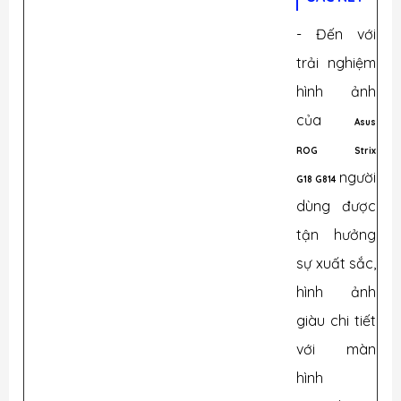
- Đến với
trải nghiệm
hình ảnh
của
Asus
ROG Strix
người
G18 G814
dùng được
tận hưởng
sự xuất sắc,
hình ảnh
giàu chi tiết
với màn
hình