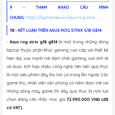
9 - THAM KHẢO
CẤU HÌNH
CHUNG:
https://laptopnew.vn/asus-rog-strix
10 -
KẾT LUẬN
TRÊN ASUS ROG STRIX G18 G814
-
Asus rog strix g18 g814
là một trong những dòng
laptop thuộc phân khúc gaming cao cấp với thiết kế
hiện đại, vừa mạnh mẽ đậm chất gaming, vừa tinh tế
và được tích hợp nhiều công nghệ tiên tiến quả thực
là một siêu phẩm đầy thu hút cả trong lẫn ngoài. Các
game thủ, nhân viên văn phòng có niềm đam mê với
những dòng máy game thì đây quả thực là môt lựa
chọn đáng cân nhắc mức giá
72
.990.000 VNĐ (đã
có VAT).