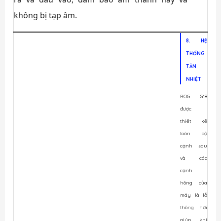
không bị tạp âm.
8. HỆ
THỐNG
TẢN
NHIỆT
ROG G18
được
thiết kế
toàn bộ
cạnh sau
và các
cạnh
hông của
máy là lỗ
thông hơi
giúp khí