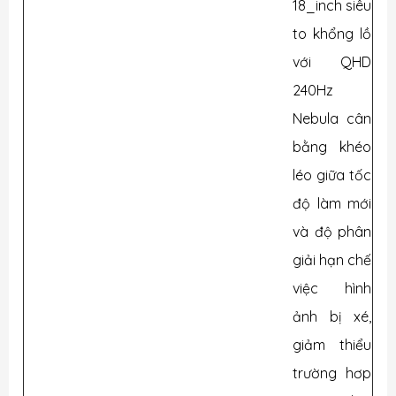
18_inch siêu
to khổng lồ
với QHD
240Hz
Nebula cân
bằng khéo
léo giữa tốc
độ làm mới
và độ phân
giải hạn chế
việc hình
ảnh bị xé,
giảm thiểu
trường hơp