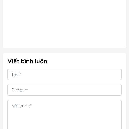
g
hình 13.3 inch FHD+ cảm ứng nhanh
i
nhạy và khả năng xoay gập 360°
®
tiện lợi, chiếc máy này là lựa chọn
lý tưởng cho doanh nhân,...
T
D
n
,
g
m
Viết bình luận
5
g
ệ
o
i
u
,
i
g