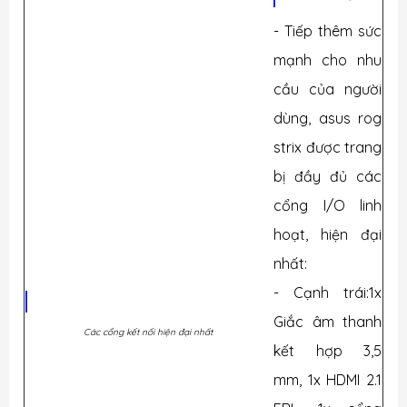
- Tiếp thêm sức
mạnh cho nhu
cầu của người
dùng, asus rog
strix được trang
bị đầy đủ các
cổng I/O linh
hoạt, hiện đại
nhất:
- Cạnh trái:1x
Giắc âm thanh
Các cổng kết nối hiện đại nhất
kết hợp 3,5
mm, 1x HDMI 2.1