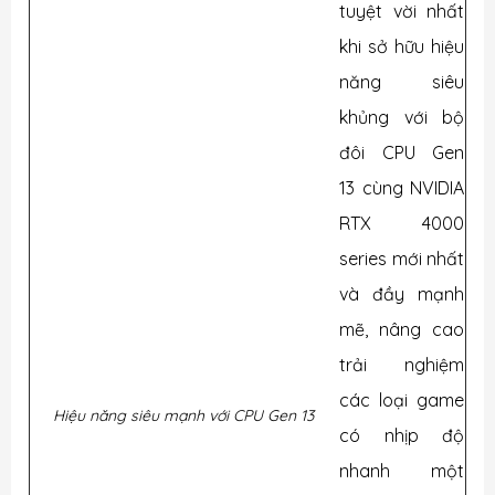
tuyệt vời nhất
khi sở hữu hiệu
năng siêu
khủng với bộ
đôi CPU Gen
13 cùng NVIDIA
RTX 4000
series mới nhất
và đầy mạnh
mẽ, nâng cao
trải nghiệm
các loại game
Hiệu năng siêu mạnh với CPU Gen 13
có nhịp độ
nhanh một