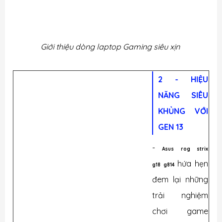
Giới thiệu dòng laptop Gaming siêu xịn
2 - HIỆU
NĂNG SIÊU
KHỦNG VỚI
GEN 13
-
A
sus rog strix
hứa hẹn
g18 g814
đem lại những
trải nghiệm
chơi game