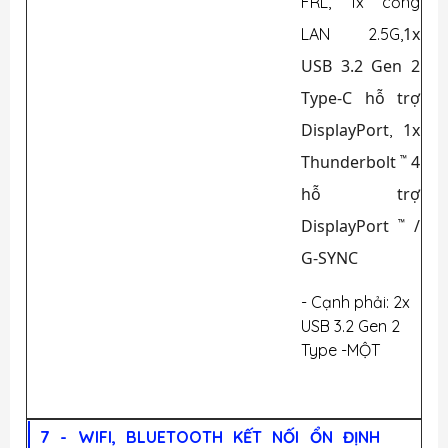
FRL, 1x cổng
1x
LAN 2.5G,
USB 3.2 Gen 2
Type-C hỗ trợ
DisplayPort
1x
,
Thunderbolt
4
™
hỗ trợ
DisplayPort
/
™
G-SYNC
- Cạnh phải:
2x
USB 3.2 Gen 2
Type -MỘT
7 -
WIFI, BLUETOOTH KẾT NỐI ỔN ĐỊNH