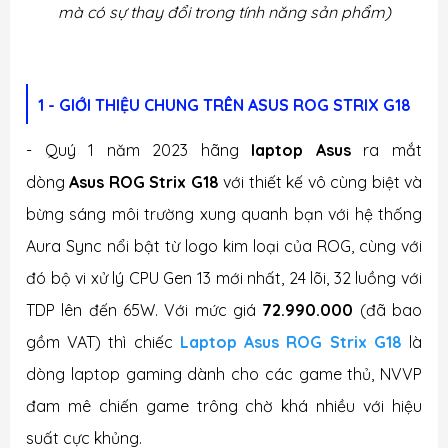
mà có sự thay đổi trong tính năng sản phẩm)
1 - GIỚI THIỆU CHUNG TRÊN ASUS ROG STRIX G18
- Quý 1 năm 2023 hãng
laptop Asus
ra mắt
dòng
Asus ROG Strix G18
với thiết kế vô cùng biệt và
bừng sáng môi trường xung quanh bạn với hệ thống
Aura Sync nổi bật từ logo kim loại của ROG, cùng với
đó bộ vi xử lý CPU Gen 13 mới nhất, 24 lõi, 32 luồng với
TDP lên đến 65W.
Với mức giá
72.990.000
(đã bao
gồm VAT) thì chiếc
Laptop Asus ROG Strix G18
là
dòng laptop gaming dành cho các game thủ, NVVP
đam mê chiến game trông chờ khá nhiều với hiệu
suất cực khủng.