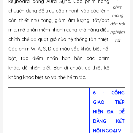
keyboard bằng Aura Sync. Các phím nóng
phím
chuyên dụng để truy cập nhanh vào các lệnh
mang
cần thiết như tăng, giảm âm lượng, tắt/bật
đến trải
mic, mở phần mềm nhanh cùng khả năng điều
nghiệm
chỉnh chế độ quạt gió của hệ thống tản nhiệt.
tốt
Các phím W, A, S, D có màu sắc khác biệt nổi
bật, tạo điểm nhấn hơn hẳn các phím
khác, dễ nhận biết. Bàn di chuột có thiết kế
không khác biệt so với thế hế trước.
6 - CỔNG
GIAO TIẾP
HIỆN ĐẠI DỄ
DÀNG KẾT
NỐI NGOẠI VI