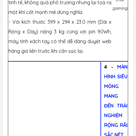
tinh tế, không quá phô trương nhưng lại toả ra
gaming
một khí cất mạnh mẽ đúng nghĩa.
- Với kích thước
399 x 294 x 23.0 mm (Dài x
Rộng x Dày)
nặng 3 kg cùng với pin 90Wh,
máy tính xách tay có thể dễ dàng duyệt web
hàng giờ liền trước khi cần sạc lại.
4 -
MÀN
HÌNH SIÊU
MỎNG
MANG
ĐẾN TRẢI
NGHIỆM
RỘNG RÃI
SẮC NÉT