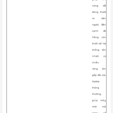
nóng dễ
dàng thoát
ra bên
ngoài. Bên
cạnh đó
hãng còn
thiết kế hệ
thống tản
nhiệt có
chiều
rộng lớn
gấp đôi các
laptop
thông
thường,
giúp máy
mát mẻ
ngay cả