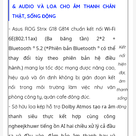
& AUDIO VÀ LOA CHO ÂM THANH CHÂN
THẬT, SỐNG ĐỘNG
Wi-Fi
- Asus ROG Strix G18 G814 chuẩn kết nối
6E(802.11ax) (Ba băng tần) 2*2 +
Kết
Bluetooth
5.2 (*Phiên bản Bluetooth
có thể
®
®
nối
thay đổi tùy theo phiên bản hệ điều
hiện
hành.)
mang lại tốc độc mạng được nâng cao
,
đại,
hiệu quả
và ổn định không bị gián đoạn kết
âm
nối trong môi trường làm việc như văn
thanh
phòng công ty, quán cafe đông đúc.
sống
Dolby Atmos tạo ra âm
- Sở hữu loa kép hỗ trợ
động
thanh siêu thực kết hợp cùng công
ngheejkhuwr tiếng ồn AI hai chiều xử lý cả đầu
ra và đầu vào, đảm bảo âm thanh hay và