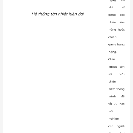
khi sử
Hệ thống tản nhiệt hiện đại
dụng các
phần mềm
nặng hoặc
chiến
game hạng
nặng.
Chiếc
laptop còn
sở hữu
phần
mềm thông
minh để
tối ưu hóa
trải
nghiệm
của người