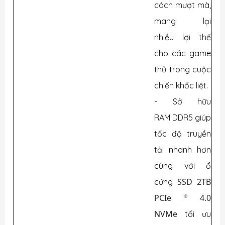
cách mượt mà,
mang lại
nhiều lợi thế
cho các game
thủ trong cuộc
chiến khốc liệt.
- Sở hữu
RAM DDR5 giúp
tốc độ truyền
tải nhanh hơn
cùng với ổ
SSD
2TB
cứng
PCIe
4.0
®
NVMe
tối ưu