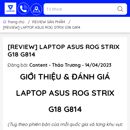
Trang chủ
/
REVIEW SẢN PHẨM
/
[REVIEW] LAPTOP ASUS ROG STRIX G18 G814
[REVIEW] LAPTOP ASUS ROG STRIX
G18 G814
Đăng bởi:
Content - Thảo Trương - 14/04/2023
GIỚI
THIỆU & ĐÁNH GIÁ
LAPTOP ASUS ROG STRIX
G18 G814
(Tuỳ theo phiên bản của mỗi quốc gia và từng khu vực