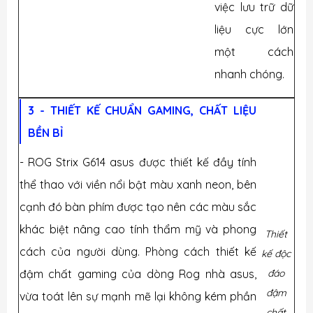
việc lưu trữ dữ
liệu cực lớn
một cách
nhanh chóng.
3 - THIẾT KẾ CHUẨN GAMING, CHẤT LIỆU
BỀN BỈ
- ROG Strix G614 asus được thiết kế đầy tính
thể thao với viền nổi bật màu xanh neon, bên
cạnh đó bàn phím được tạo nên các màu sắc
khác biệt nâng cao tính thẩm mỹ và phong
Thiết
cách của người dùng. Phòng cách thiết kế
kế độc
đậm chất gaming của dòng Rog nhà asus,
đáo
đậm
vừa toát lên sự mạnh mẽ lại không kém phần
chất