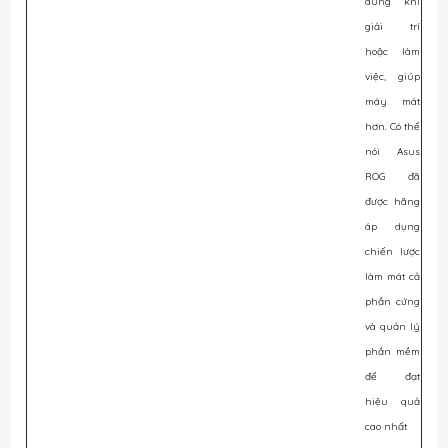
dùng khi
giải trí
hoặc làm
việc, giúp
máy mát
hơn. Có thể
nói Asus
ROG đã
được hãng
áp dụng
chiến lược
làm mát cả
phần cứng
và quản lý
phần mềm
để đạt
hiệu quả
cao nhất