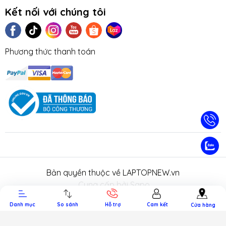
Kết nối với chúng tôi
Phương thức thanh toán
TIN TỨC
TUYỂN DỤNG
NHƯỢNG
LIÊN HỆ
TRA CỨU 
QUYỀN
HÀNH
Bản quyền thuộc về LAPTOPNEW.vn
.
Cung cấp bởi Sapo.
Danh mục
So sánh
Hỗ trợ
Cam kết
Cửa hàng