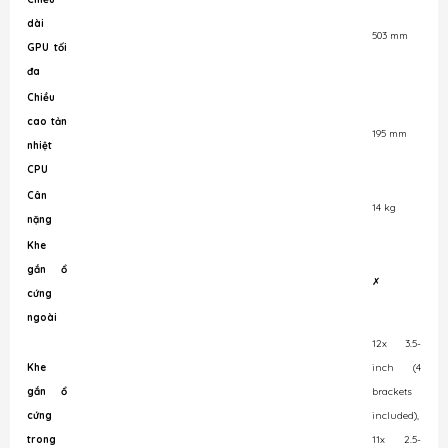
dài
503 mm
GPU tối
đa
Chiều
cao tản
195 mm
nhiệt
CPU
Cân
14 kg
nặng
Khe
gắn ổ
✗
cứng
ngoài
12x 3.5-
Khe
inch (4
gắn ổ
brackets
cứng
included),
trong
11x 2.5-