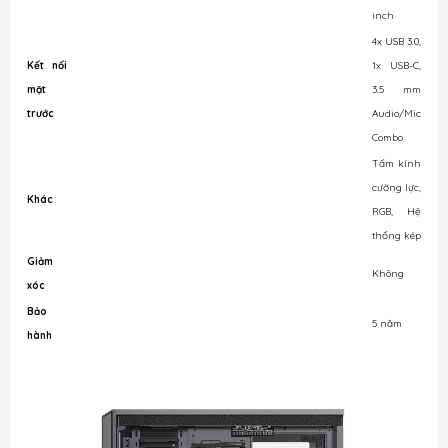
inch
4x USB 3.0,
Kết nối
1x USB-C,
mặt
3.5 mm
trước
Audio/Mic
Combo
Tấm kính
cường lực,
Khác
RGB, Hệ
thống kép
Giảm
Không
xóc
Bảo
5 năm
hành