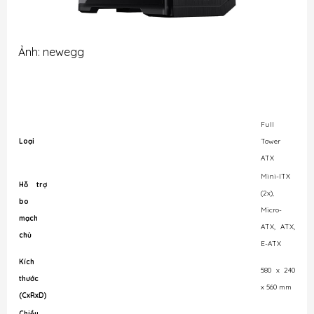
Ảnh: newegg
Full
Loại
Tower
ATX
Mini-ITX
Hỗ trợ
(2x),
bo
Micro-
mạch
ATX, ATX,
chủ
E-ATX
Kích
580 x 240
thước
x 560 mm
(CxRxD)
Chiều