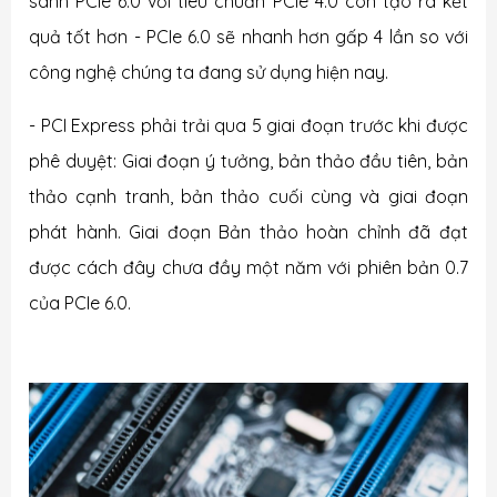
sánh PCIe 6.0 với tiêu chuẩn PCIe 4.0 còn tạo ra kết
quả tốt hơn - PCIe 6.0 sẽ nhanh hơn gấp 4 lần so với
công nghệ chúng ta đang sử dụng hiện nay.
- PCI Express phải trải qua 5 giai đoạn trước khi được
phê duyệt: Giai đoạn ý tưởng, bản thảo đầu tiên, bản
thảo cạnh tranh, bản thảo cuối cùng và giai đoạn
phát hành. Giai đoạn Bản thảo hoàn chỉnh đã đạt
được cách đây chưa đầy một năm với phiên bản 0.7
của PCIe 6.0.