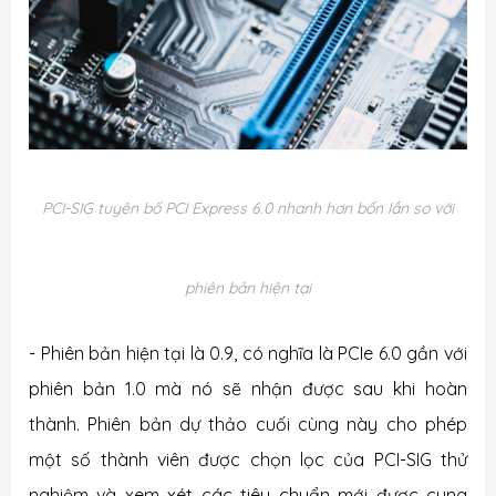
PCI-SIG
tuyên bố PCI Express 6.0 nhanh hơn bốn lần so với
phiên bản hiện tại
- Phiên bản hiện tại là 0.9, có nghĩa là PCIe 6.0 gần với
phiên bản 1.0 mà nó sẽ nhận được sau khi hoàn
thành. Phiên bản dự thảo cuối cùng này cho phép
một số thành viên được chọn lọc của PCI-SIG thử
nghiệm và xem xét các tiêu chuẩn mới được cung