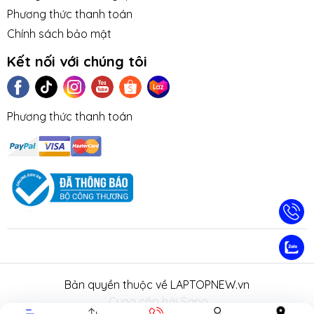
Phương thức thanh toán
Chính sách bảo mật
Kết nối với chúng tôi
Phương thức thanh toán
TIN TỨC
TUYỂN DỤNG
NHƯỢNG
LIÊN HỆ
TRA CỨU 
QUYỀN
HÀNH
Bản quyền thuộc về LAPTOPNEW.vn
.
Cung cấp bởi Sapo.