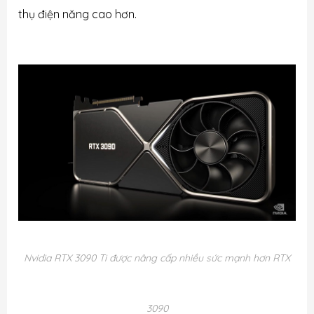
thụ điện năng cao hơn.
Nvidia RTX 3090 Ti được nâng cấp nhiều sức mạnh hơn RTX
3090