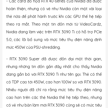
- Các card đồ họa RTX 40-series của Nvidia đã được
hoàn thiện, nhưng có vẻ như Nvidia còn một vài loại
thẻ nữa để phát hành trước khi các GPU thế hệ tiếp
theo ra mắt. Theo một tin đồn mới từ VideoCardz,
Nvidia đang làm việc trên RTX 3090 Ti có hỗ trợ PCIe
5.0, các lõi bổ sung và mức tiêu thụ điện năng định
mức 450W của PSU-shredding.
- RTX 3090 Super đã được đồn đại một thời gian,
nhưng những tin đồn gần đây nhất cho thấy Nvidia
đang gắn bó với RTX 3090 Ti như tên gọi. Thẻ có thể
có TDP cao tới 450W, cao hơn 100W so với RTX 3090.
Nhiều người đã chỉ ra rằng mức tiêu thụ điện năng
cao hơn trên các thẻ Nvidia thế hệ tiếp theo, nhưng
có vẻ như bản làm mới RTX 3090 cũng sẽ có mức tiêu