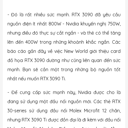
- Đó là rất nhiều sức mạnh. RTX 3090 đã yêu cầu
nguồn điện ít nhất 800W - Nvidia khuyến nghị 750W,
nhưng điều đó thực sự cắt ngắn - và thẻ có thể tăng
lên đến 400W trong những khoảnh khắc ngắn. Các
báo cáo gần đây về việc New World giới thiệu card
đồ họa RTX 3090 dường như cũng liên quan đến sức
mạnh. Bạn sẽ cần một trong những bộ nguồn tốt
nhất nếu muốn RTX 3090 Ti.
- Để cung cấp sức mạnh này, Nvidia được cho là
đang sử dụng một đầu nối nguồn mới. Các thẻ RTX
30-series sử dụng đầu nối Molex Microfit 12 chân,
nhưng RTX 3090 Ti được đồn đại là đi kèm với đầu nối