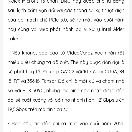
Molex Microfit 16 chân. Điều này được cho là đằng
sau lệnh cấm vận đối với các thông số kỹ thuật điện
của bo mạch chủ PCIe 5.0, sẽ ra mắt vào cuối năm
nay cùng với việc phát hành bộ vi xử lý Intel Alder
Lake.
- Nếu không, báo cáo từ VideoCardz xác nhận rất
nhiều điều chúng ta đã biết. Thẻ này được đồn đại là
sẽ phát huy tối đa chip GA102 với 10.752 lõi CUDA, 84
lõi RT và 336 lõi Tensor. Đó chỉ là một cú va chạm nhỏ
so với RTX 3090, nhưng mô hình cập nhật được đồn
đại sẽ xuất xưởng với bộ nhớ nhanh hơn - 21Gbps trên
19,5Gbps trên mô hình cơ sở.
- Ban đầu, tin đồn chỉ ra mắt vào cuối năm 2021,