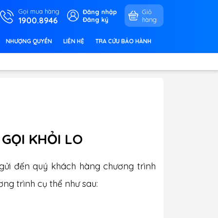
Gọi mua hàng
Đăng nhập
Giỏ
1900.8946
Đăng ký
hàng
NHƯỢNG QUYỀN
LIÊN HỆ
TRA CỨU BẢO HÀNH
 GỌI KHỎI LO
 gửi đến quý khách hàng chương trình
ng trình cụ thể như sau: