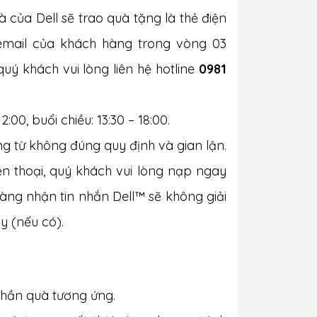
à của Dell sẽ trao quà tặng là thẻ điện
 email của khách hàng trong vòng 03
uý khách vui lòng liên hệ hotline
0981
:00, buổi chiều: 13:30 – 18:00.
ng từ không đúng quy định và gian lận.
n thoại, quý khách vui lòng nạp ngay
 hàng nhận tin nhắn Dell™ sẽ không giải
y (nếu có).
phần quà tương ứng.