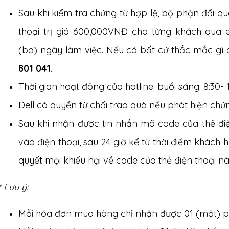
Sau khi kiểm tra chứng từ hợp lệ, bộ phận đổi qu
thoại trị giá 600,000VNĐ cho từng khách qua
(ba) ngày làm việc. Nếu có bất cứ thắc mắc gì q
801 041
.
Thời gian hoạt đông của hotline: buổi sáng: 8:30- 12
Dell có quyền từ chối trao quà nếu phát hiện chứ
Sau khi nhận được tin nhắn mã code của thẻ điệ
vào điện thoại, sau 24 giờ kể từ thời điểm khách
quyết mọi khiếu nại về code của thẻ điện thoại nà
* Lưu ý:
Mỗi hóa đơn mua hàng chỉ nhận được 01 (một) 