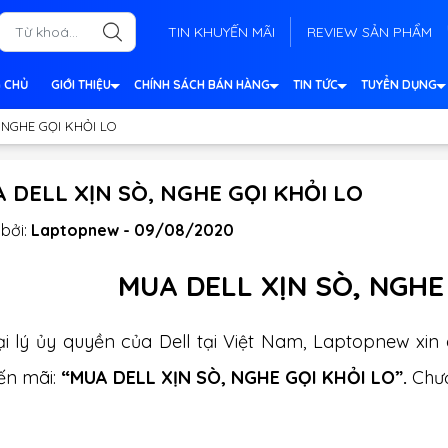
TIN KHUYẾN MÃI
REVIEW SẢN PHẨM
 CHỦ
GIỚI THIỆU
CHÍNH SÁCH BÁN HÀNG
TIN TỨC
TUYỂN DỤNG
 NGHE GỌI KHỎI LO
 DELL XỊN SÒ, NGHE GỌI KHỎI LO
bởi:
Laptopnew - 09/08/2020
MUA DELL XỊN SÒ, NGHE
ại lý ủy quyền của Dell tại Việt Nam, Laptopnew xin
ến mãi:
“
MUA DELL XỊN SÒ, NGHE GỌI KHỎI LO”.
Chươ