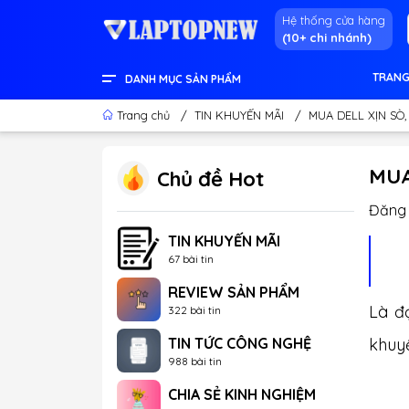
Hệ thống cửa hàng
(10+ chi nhánh)
TRANG
DANH MỤC SẢN PHẨM
LENOVO OFFICIAL STORE
LINH KIỆN & THIẾT BỊ KHÁC
GEAR GAMING
LCD - MÀN HÌNH
PC DESKTOP CHÍNH HÃNG
APPLE - IPHONE - MACBOOK
LAPTOP CONTENT CREATOR
LAPTOP GAMING
LAPTOP VĂN PHÒNG
THÔNG TIN HỮU ÍCH
Trang chủ
/
TIN KHUYẾN MÃI
/
MUA DELL XỊN SÒ,
MUA
Chủ đề Hot
Đăng 
TIN KHUYẾN MÃI
67 bài tin
REVIEW SẢN PHẨM
Là đ
322 bài tin
TIN TỨC CÔNG NGHỆ
khuy
988 bài tin
CHIA SẺ KINH NGHIỆM