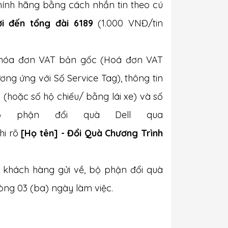
ính hãng bằng cách nhắn tin theo cú
ởi đến tổng đài
6189
(1.000 VNĐ/tin
n hóa đơn VAT bản gốc (Hoá đơn VAT
ơng ứng với Số Service Tag), thông tin
(hoặc số hộ chiếu/ bằng lái xe) và số
ộ phận đổi quà Dell qua
ghi rõ
[Họ tên] - Đổi Quà Chương Trình
a khách hàng gửi về, bộ phận đổi quà
vòng 03 (ba) ngày làm việc.