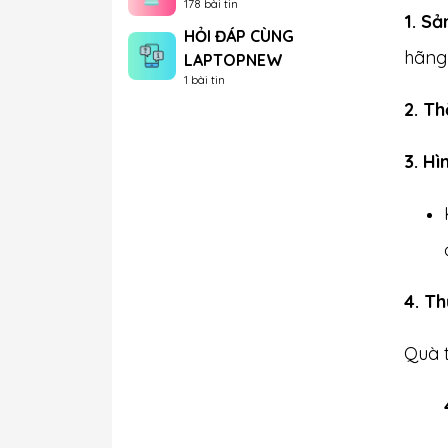
178 bài tin
1. S
HỎI ĐÁP CÙNG
hãng
LAPTOPNEW
1 bài tin
2. Th
3. Hì
4.
Thủ
Quà t