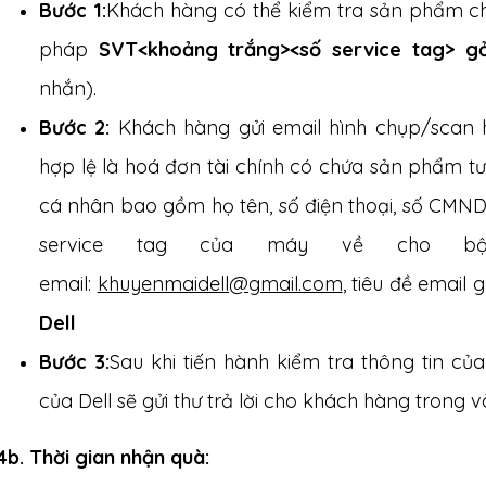
Bước 1:
Khách hàng có thể kiểm tra sản phẩm ch
pháp
SVT
<khoảng trắng><số service tag> g
nhắn).
Bước 2:
Khách hàng gửi email hình chụp/sca
hợp lệ là hoá đơn tài chính có chứa sản phẩm tư
cá nhân bao gồm họ tên, số điện thoại, số CMND 
service tag của máy về cho b
email:
khuyenmaidell@gmail.com
, tiêu đề email 
Dell
Bước 3:
Sau khi tiến hành kiểm tra thông tin củ
của Dell sẽ gửi thư trả lời cho khách hàng trong 
4b. Thời gian nhận quà: