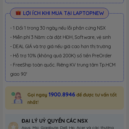
LỢI ÍCH KHI MUA TẠI LAPTOPNEW
- 1 Đổi 1 trong 30 ngày nếu lỗi phần cứng NSX
- Miễn phí 3 Năm: cài đặt HĐH, Software, vệ sinh
- DEAL GIÁ và trợ giá nếu giá cao hơn thị trường
- Hỗ trợ 10% (không quá 200K) số tiền PreOrder
- FreeShip toàn quốc. Riêng KV trung tâm Tp.HCM
giao 90'
1900.8946
Gọi ngay
để được tư vấn tốt
nhất!
ĐẠI LÝ UỶ QUYỀN CÁC NSX
Asus, Msi, Gigabyte, Dell, Hp, Acer và các thương