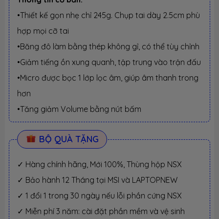
•Thiết kế gọn nhẹ chỉ 245g. Chụp tai dày 2.5cm phù
hợp mọi cỡ tai
•Băng đô làm bằng thép không gỉ, có thể tùy chỉnh
•Giảm tiếng ồn xung quanh, tập trung vào trận đấu
•Micro được bọc 1 lớp lọc âm, giúp âm thanh trong
hơn
•Tăng giảm Volume bằng nút bấm
BỘ QUÀ TẶNG
✓ Hàng chính hãng, Mới 100%, Thùng hộp NSX
✓ Bảo hành 12 Tháng tại MSI và LAPTOPNEW
✓ 1 đổi 1 trong 30 ngày nếu lỗi phần cứng NSX
✓ Miễn phí 3 năm: cài đặt phần mềm và vệ sinh