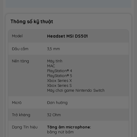
Thông số kỹ thuật
Model
Headset MSI DS501
Đầu cắm
3,5 mm
Nền tảng
Máy tính
MAC
PlayStation® 4
PlayStation® 5
Xbox Series X
Xbox Series S
Máy chơi game Nintendo Switch
Micrô
Đơn hướng
Trở kháng
32 Ohm
Dạng Tín hiệu
Tăng âm microphone:
bằng nút bấm