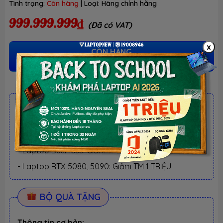
Tình trạng:
Còn hàng
| Loại:
Hàng chính hãng
999.999.999₫
(Đã có VAT)
x
CÒN HÀNG
(Vui lòng liên hệ trực tiếp)
ƯU ĐÃI TỐT NHẤT TRONG NĂM
BACK TO SCHOOL 2026.
Xem chi tiết
- Laptop văn phòng. Giảm TM 300K
- Laptop Business. Giảm TM 500K
- Laptop RTX 5080, 5090: Giảm TM 1 TRIỆU
BỘ QUÀ TẶNG
Thông tin cơ bản: