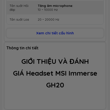
Tần suất Hồi
Tăng âm microphone:
đáp
10 ~ 10000 Hz
Tần suất Loa
20 ~ 20000 Hz
Độ nhạy cảm
Tăng âm microphone:
Xem chi tiết cấu hình
Độ nhạy cảm : -40 dB
Dây cáp
Cáp 3.5mm: 1.5m
Thông tin chi tiết
Khối lượng
245 g
GIỚI THIỆU VÀ ĐÁNH
GIÁ Headset MSI Immerse
GH20