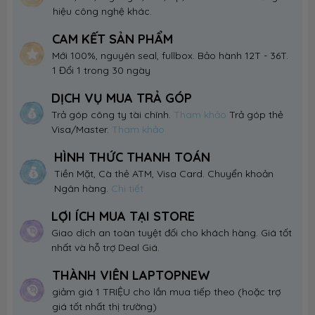
hiệu công nghệ khác.
CAM KẾT SẢN PHẨM
Mới 100%, nguyên seal, fullbox. Bảo hành 12T - 36T.
1 Đổi 1 trong 30 ngày
DỊCH VỤ MUA TRẢ GÓP
Trả góp công ty tài chính.
Tham khảo
Trả góp thẻ
Visa/Master.
Tham khảo
HÌNH THỨC THANH TOÁN
Tiền Mặt, Cà thẻ ATM, Visa Card. Chuyển khoản
Ngân hàng.
Chi tiết
LỢI ÍCH MUA TẠI STORE
Giao dịch an toàn tuyệt đối cho khách hàng. Giá tốt
nhất và hỗ trợ Deal Giá.
THÀNH VIÊN LAPTOPNEW
giảm giá 1 TRIỆU cho lần mua tiếp theo (hoặc trợ
giá tốt nhất thị trường)