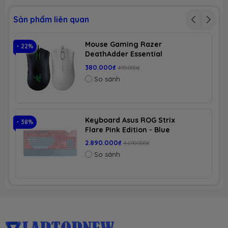
Sản phẩm liên quan
Mouse Gaming Razer
- 22%
- 
DeathAdder Essential
380.000₫
490.000₫
So sánh
Keyboard Asus ROG Strix
- 38%
- 
Flare Pink Edition - Blue
Switch
2.890.000₫
4.690.000₫
So sánh