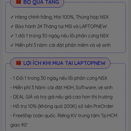
BỘ QUÀ TẶNG
✓ Hàng chính hãng, Mới 100%, Thùng hộp NSX
✓ Bảo hành 24 Tháng tại MSI và LAPTOPNEW
✓ 1 đổi 1 trong 30 ngày nếu lỗi phần cứng NSX
✓ Miễn phí 3 năm: cài đặt phần mềm và vệ sinh
LỢI ÍCH KHI MUA TẠI LAPTOPNEW
- 1 Đổi 1 trong 30 ngày nếu lỗi phần cứng NSX
- Miễn phí 3 Năm: cài đặt HĐH, Software, vệ sinh
- DEAL GIÁ và trợ giá nếu giá cao hơn thị trường
- Hỗ trợ 10% (không quá 200K) số tiền PreOrder
- FreeShip toàn quốc. Riêng KV trung tâm Tp.HCM
giao 90'