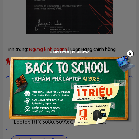
Tình trạng:
Ngừng kinh doanh
| Loại:
Hàng chính hãng
x
Ngừng kinh doanh
ƯU ĐÃI TỐT NHẤT TRONG NĂM
BACK TO SCHOOL 2026.
Xem chi tiết
- Laptop văn phòng. Giảm TM 300K
- Laptop Business. Giảm TM 500K
- Laptop RTX 5080, 5090: Giảm TM 1 TRIỆU