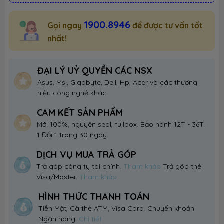
1900.8946
Gọi ngay
để được tư vấn tốt
nhất!
ĐẠI LÝ UỶ QUYỀN CÁC NSX
Asus, Msi, Gigabyte, Dell, Hp, Acer và các thương
hiệu công nghệ khác.
CAM KẾT SẢN PHẨM
Mới 100%, nguyên seal, fullbox. Bảo hành 12T - 36T.
1 Đổi 1 trong 30 ngày
DỊCH VỤ MUA TRẢ GÓP
Trả góp công ty tài chính.
Tham khảo
Trả góp thẻ
Visa/Master.
Tham khảo
HÌNH THỨC THANH TOÁN
Tiền Mặt, Cà thẻ ATM, Visa Card. Chuyển khoản
Ngân hàng.
Chi tiết