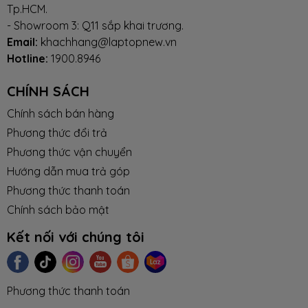
Thời gian
Bảo hành 24 tháng chính hãng tại
Tp.HCM.
bảo hành
TTBH MSI toàn quốc (Áp dụng tính từ
- Showroom 3: Q11 sắp khai trương.
ngày mua)
Giới thiệu chung MSI GL75 Leopard
Email:
khachhang@laptopnew.vn
Hotline:
1900.8946
2 - CẤU HÌNH VÀ THÔNG SỐ KỸ THUẬT CHUNG:
CHÍNH SÁCH
Chính sách bán hàng
Tham khảo các model sản phẩm
Phương thức đổi trả
tại:
https://msivietnam.vn/msi-gl75-10sdr-495vn
Phương thức vận chuyển
Hướng dẫn mua trả góp
Model
MSI GL75 Leopard
Phương thức thanh toán
Chính sách bảo mật
CPU
Intel® Core i7 Gen 10th
Kết nối với chúng tôi
RAM
- 8GB DDR4 2933MHz (2 slots)
- 16GB DDR4 2933MHz (2
Phương thức thanh toán