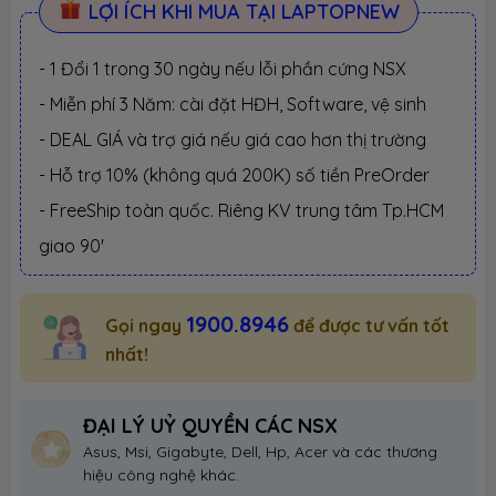
LỢI ÍCH KHI MUA TẠI LAPTOPNEW
- 1 Đổi 1 trong 30 ngày nếu lỗi phần cứng NSX
- Miễn phí 3 Năm: cài đặt HĐH, Software, vệ sinh
- DEAL GIÁ và trợ giá nếu giá cao hơn thị trường
- Hỗ trợ 10% (không quá 200K) số tiền PreOrder
- FreeShip toàn quốc. Riêng KV trung tâm Tp.HCM
giao 90'
1900.8946
Gọi ngay
để được tư vấn tốt
nhất!
ĐẠI LÝ UỶ QUYỀN CÁC NSX
Asus, Msi, Gigabyte, Dell, Hp, Acer và các thương
hiệu công nghệ khác.