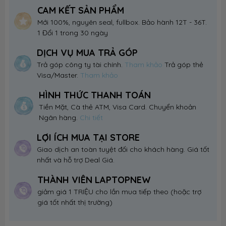
CAM KẾT SẢN PHẨM
Mới 100%, nguyên seal, fullbox. Bảo hành 12T - 36T.
1 Đổi 1 trong 30 ngày
DỊCH VỤ MUA TRẢ GÓP
Trả góp công ty tài chính.
Tham khảo
Trả góp thẻ
Visa/Master.
Tham khảo
HÌNH THỨC THANH TOÁN
Tiền Mặt, Cà thẻ ATM, Visa Card. Chuyển khoản
Ngân hàng.
Chi tiết
LỢI ÍCH MUA TẠI STORE
Giao dịch an toàn tuyệt đối cho khách hàng. Giá tốt
nhất và hỗ trợ Deal Giá.
THÀNH VIÊN LAPTOPNEW
giảm giá 1 TRIỆU cho lần mua tiếp theo (hoặc trợ
giá tốt nhất thị trường)