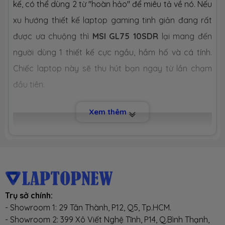
kế, có thể dùng 2 từ "hoàn hảo" để miêu tả về nó. Nếu
51WHrs Li-ion Battery
xu hướng thiết kế laptop gaming tinh giản đang rất
Pin
được ưa chuộng thì
MSI GL75 10SDR
lại mang đến
người dùng 1 thiết kế cực ngầu, hầm hố và cá tính.
Trọng
2.6 kg
lượng
Chiếc laptop này sẽ thu hút bạn ngay từ lần chạm
đầu tiên.
398.5 x 272 x 28 mm (Dài x Rộng x Dày)
Kích thước
Xem thêm
Hệ điều
Windows 10 bản quyền
hành
Màu đen
Màu sắc
Tình trạng
Mới 100%, hàng chính hãng, đầy đủ
Trụ sở chính:
phụ kiện
- Showroom 1: 29 Tân Thành, P12, Q5, Tp.HCM.
- Showroom 2: 399 Xô Viết Nghệ Tĩnh, P14, Q.Bình Thạnh,