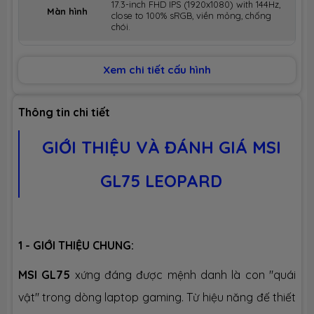
17.3-inch FHD IPS (1920x1080) with 144Hz,
Màn hình
close to 100% sRGB, viền mỏng, chống
chói.
Wi-Fi 6 AX201 (2x2ax) + Bluetooth 5.1
Kết nối
Xem chi tiết cấu hình
Tích hợp
1 x HDMI
Thông tin chi tiết
1 x Mini Display Port
1 x USB Type-C
2 x USB 3.1
GIỚI THIỆU VÀ ĐÁNH GIÁ MSI
1 x Jack Audio™
1 x MicroSD Reader
1 x LAN RJ45 Gigabit
GL75 LEOPARD
1 x Webcam
1 x Hi-Res Audio™ with Nahimic 3
Audio™
1 x Giant Speaker with 2 Speaker
1 x Steelseries Engine 3
1 x CoolerBoost 5 (2 Fans with 7 heat
1 - GIỚI THIỆU CHUNG:
pipes)
MSI GL75
xứng đáng được mệnh danh là con "quái
Bàn phím
Chiclet keyboard Steelseries with RED
vật" trong dòng laptop gaming. Từ hiệu năng đế thiết
led