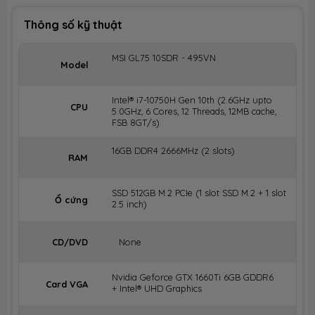
Thông số kỹ thuật
MSI GL75 10SDR - 495VN
Model
Intel® i7-10750H Gen 10th (2.6GHz upto
CPU
5.0GHz, 6 Cores, 12 Threads, 12MB cache,
FSB 8GT/s)
16GB DDR4 2666MHz (2 slots)
RAM
SSD 512GB M.2 PCIe (1 slot SSD M.2 + 1 slot
Ổ cứng
2.5 inch)
CD/DVD
None
Nvidia Geforce GTX 1660Ti 6GB GDDR6
Card VGA
+ Intel® UHD Graphics