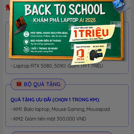
Ngừng kinh doanh
ƯU ĐÃI TỐT NHẤT TRONG NĂM
BACK TO SCHOOL 2026.
Xem chi tiết
- Laptop văn phòng. Giảm TM 300K
- Laptop Business. Giảm TM 500K
- Laptop RTX 5080, 5090: Giảm TM 1 TRIỆU
BỘ QUÀ TẶNG
QUÀ TẶNG ƯU ĐÃI (CHỌN 1 TRONG KM):
- KM1: Balo laptop, Mouse Gaming, Mousepad
- KM2: Giảm tiền mặt 300.000 VND