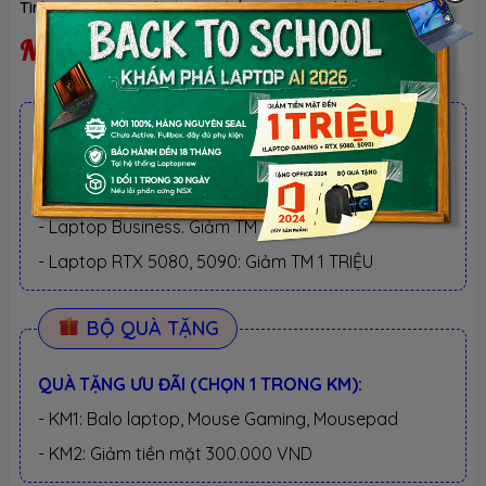
Tình trạng:
Ngừng kinh doanh
| Loại:
Hàng chính hãng
Ngừng kinh doanh
ƯU ĐÃI TỐT NHẤT TRONG NĂM
BACK TO SCHOOL 2026.
Xem chi tiết
- Laptop văn phòng. Giảm TM 300K
- Laptop Business. Giảm TM 500K
- Laptop RTX 5080, 5090: Giảm TM 1 TRIỆU
BỘ QUÀ TẶNG
QUÀ TẶNG ƯU ĐÃI (CHỌN 1 TRONG KM):
- KM1: Balo laptop, Mouse Gaming, Mousepad
- KM2: Giảm tiền mặt 300.000 VND