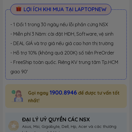
LỢI ÍCH KHI MUA TẠI LAPTOPNEW
- 1 Đổi 1 trong 30 ngày nếu lỗi phần cứng NSX
- Miễn phí 3 Năm: cài đặt HĐH, Software, vệ sinh
- DEAL GIÁ và trợ giá nếu giá cao hơn thị trường
- Hỗ trợ 10% (không quá 200K) số tiền PreOrder
- FreeShip toàn quốc. Riêng KV trung tâm Tp.HCM
giao 90'
1900.8946
Gọi ngay
để được tư vấn tốt
nhất!
ĐẠI LÝ UỶ QUYỀN CÁC NSX
Asus, Msi, Gigabyte, Dell, Hp, Acer và các thương