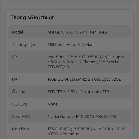
Thông số kỹ thuật
Model
MSI GE75 9SG-1012VN (Per-RGB)
Thương hiệu
MSI Chính Hãng Việt Nam
CPU
Intel® 9th - Core™ i7-9750H (2.6GHz upto
4.5GHz, 6 Cores, 12 Threads, 12MB cache,
FSB 8GT/s)
RAM
16GB DDR4 2666MHz; 2 slots, upto 32GB
Ổ cứng
SSD 1TB M.2 PCIe, 2 slot, upto 2TB
CD/DVD
None
Card VGA
Nvidia Geforce RTX 2060 6GB GDDR6
Màn hình
17.3 FHD IPS (1920*1080) with 240Hz, ~100%
sRGB, viền mỏng