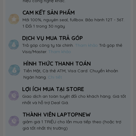
hiệu công nghệ khác.
CAM KẾT SẢN PHẨM
Mới 100%, nguyên seal, fullbox. Bảo hành 12T - 36T.
1 Đổi 1 trong 30 ngày
DỊCH VỤ MUA TRẢ GÓP
Trả góp công ty tài chính.
Tham khảo
Trả góp thẻ
Visa/Master.
Tham khảo
HÌNH THỨC THANH TOÁN
Tiền Mặt, Cà thẻ ATM, Visa Card. Chuyển khoản
Ngân hàng.
Chi tiết
LỢI ÍCH MUA TẠI STORE
Giao dịch an toàn tuyệt đối cho khách hàng. Giá tốt
nhất và hỗ trợ Deal Giá.
THÀNH VIÊN LAPTOPNEW
giảm giá 1 TRIỆU cho lần mua tiếp theo (hoặc trợ
giá tốt nhất thị trường)