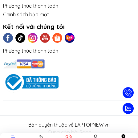
Phương thức thanh toán
Chính sách bảo mật
Kết nối với chúng tôi
Phương thức thanh toán
TIN TỨC
TUYỂN DỤNG
NHƯỢNG
LIÊN HỆ
TRA CỨU 
QUYỀN
HÀNH
Bản quyền thuộc về LAPTOPNEW.vn
.
Cung cấp bởi Sapo.