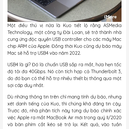
Một điều thú vị nữa là Kuo tiết lộ rằng ASMedia
Technology, một công ty Đài Loan, sẽ trở thành nhà
cung ứng độc quyền USB controller cho các máy Mac
chip ARM của Apple. Đồng thời Kuo cũng dự báo máy
Mac sẽ hỗ trợ USB4 vào năm 2022.
USB4 là gì? Đó là chuẩn USB sắp ra mắt, hứa hẹn tốc
độ tôi đa 40Gbps. Nó còn tích hợp cả Thunderbolt 3,
do đó bạn có thể hỗ trợ nhiều thiết bị thông qua một
sợi cáp duy nhất.
Dù những thông tin trên chỉ mang tính dự báo, nhưng
xét danh tiếng của Kuo, thì chúng khá đáng tin cậy.
Trước đó, nhà phân tích này từng dự báo chính xác
việc Apple ra mắt MacBook Air mới trong quý II/2020
và bàn phím cắt kéo sẽ trở lại. Kết quả, vào tuần