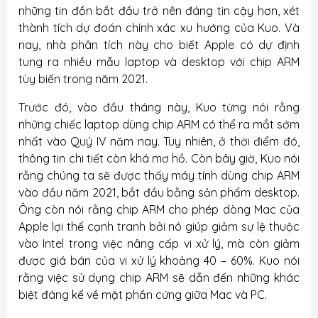
những tin đồn bắt đầu trở nên đáng tin cậy hơn, xét
thành tích dự đoán chính xác xu hướng của Kuo. Và
nay, nhà phân tích này cho biết Apple có dự định
tung ra nhiều mẫu laptop và desktop với chip ARM
tùy biến trong năm 2021.
Trước đó, vào đầu tháng này, Kuo từng nói rằng
những chiếc laptop dùng chip ARM có thể ra mắt sớm
nhất vào Quý IV năm nay. Tuy nhiên, ở thời điểm đó,
thông tin chi tiết còn khá mơ hồ. Còn bây giờ, Kuo nói
rằng chúng ta sẽ được thấy máy tính dùng chip ARM
vào đầu năm 2021, bắt đầu bằng sản phẩm desktop.
Ông còn nói rằng chip ARM cho phép dòng Mac của
Apple lợi thế cạnh tranh bởi nó giúp giảm sự lệ thuộc
vào Intel trong việc nâng cấp vi xử lý, mà còn giảm
được giá bán của vi xử lý khoảng 40 – 60%. Kuo nói
rằng việc sử dụng chip ARM sẽ dẫn đến những khác
biệt đáng kể về mặt phần cứng giữa Mac và PC.