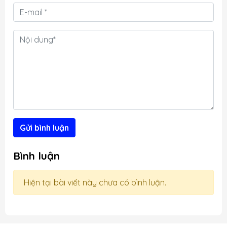
g
thể khiến người dùng chuyên về đồ
họa hay chơi game cảm thấy tiếc
u
nuối. Thiết kế gọn nhẹ, hiệu năng
,
đa nhiệm Xét về mặt thiết kế, PRO
DP10 A14MG có thể tích...
Gửi bình luận
Bình luận
Hiện tại bài viết này chưa có bình luận.