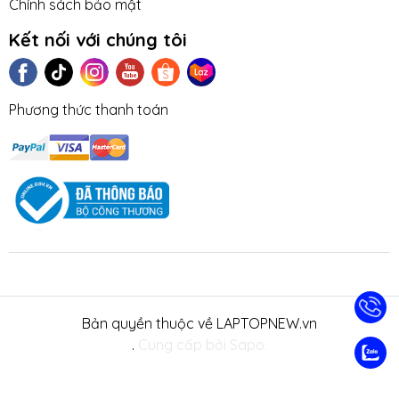
Chính sách bảo mật
Kết nối với chúng tôi
Phương thức thanh toán
Bản quyền thuộc về LAPTOPNEW.vn
.
Cung cấp bởi Sapo.
TIN TỨC
TUYỂN DỤNG
NHƯỢNG
LIÊN HỆ
TRA CỨU 
QUYỀN
HÀNH