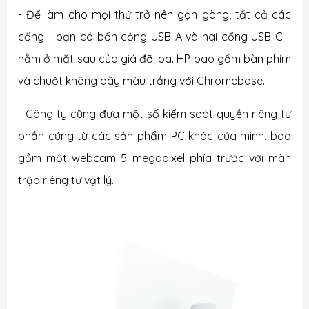
- Để làm cho mọi thứ trở nên gọn gàng, tất cả các
cổng - bạn có bốn cổng USB-A và hai cổng USB-C -
nằm ở mặt sau của giá đỡ loa. HP bao gồm bàn phím
và chuột không dây màu trắng với Chromebase.
- Công ty cũng đưa một số kiểm soát quyền riêng tư
phần cứng từ các sản phẩm PC khác của mình, bao
gồm một webcam 5 megapixel phía trước với màn
trập riêng tư vật lý.