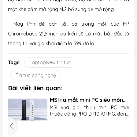
một khe cắm mở rộng M.2 bổ sung để mở rộng.
- Máy tính để bàn tất cả trong một của HP
Chromebase 21,5 inch dự kiến ​​sẽ có mặt bắt đầu từ
tháng tới với giá khởi điểm là 599 đô la.
Tags:
LaptopNew tin tức
Tin tức công nghệ
Bài viết liên quan:
MSI ra mắt mini PC siêu mỏng
nhưng lại thiếu chi tiết quan
u
MSI vừa giới thiệu mini PC mới
trọng
n
thuộc dòng PRO DP10 A14MG, đánh
g
dấu bước tiến của hãng trong
.
mảng máy tính nhỏ gọn cho văn
5
o
phòng và doanh nghiệp. Sản phẩm