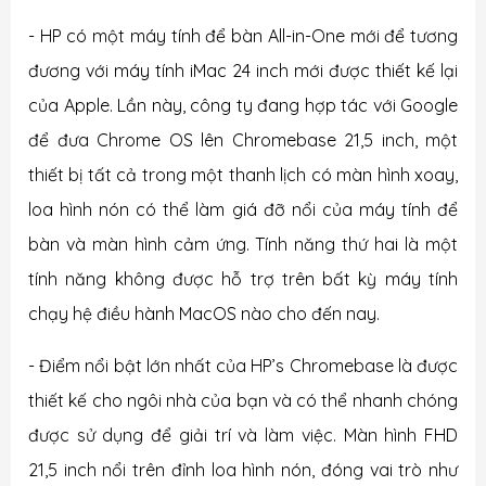
- HP có một máy tính để bàn All-in-One mới để tương
đương với máy tính iMac 24 inch mới được thiết kế lại
của Apple. Lần này, công ty đang hợp tác với Google
để đưa Chrome OS lên Chromebase 21,5 inch, một
thiết bị tất cả trong một thanh lịch có màn hình xoay,
loa hình nón có thể làm giá đỡ nổi của máy tính để
bàn và màn hình cảm ứng. Tính năng thứ hai là một
tính năng không được hỗ trợ trên bất kỳ máy tính
chạy hệ điều hành MacOS nào cho đến nay.
- Điểm nổi bật lớn nhất của HP’s Chromebase là được
thiết kế cho ngôi nhà của bạn và có thể nhanh chóng
được sử dụng để giải trí và làm việc. Màn hình FHD
21,5 inch nổi trên đỉnh loa hình nón, đóng vai trò như