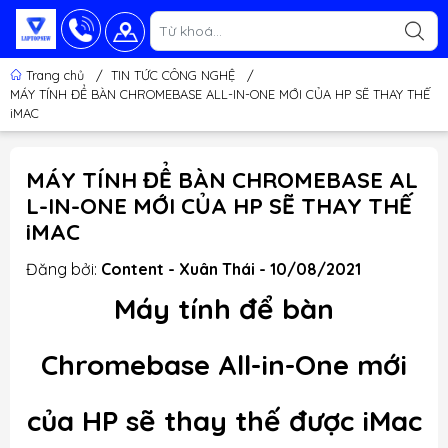
Trang chủ
/
TIN TỨC CÔNG NGHỆ
/
MÁY TÍNH ĐỂ BÀN CHROMEBASE ALL-IN-ONE MỚI CỦA HP SẼ THAY THẾ
iMAC
MÁY TÍNH ĐỂ BÀN CHROMEBASE AL
L-IN-ONE MỚI CỦA HP SẼ THAY THẾ
iMAC
Đăng bởi:
Content - Xuân Thái - 10/08/2021
Máy tính để bàn
Chromebase All-in-One mới
của HP sẽ thay thế được iMac