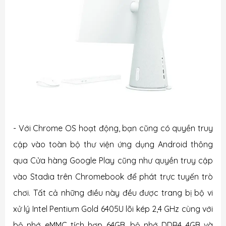
- Với Chrome OS hoạt động, bạn cũng có quyền truy
cập vào toàn bộ thư viện ứng dụng Android thông
qua Cửa hàng Google Play cũng như quyền truy cập
vào Stadia trên Chromebook để phát trực tuyến trò
chơi. Tất cả những điều này đều được trang bị bộ vi
xử lý Intel Pentium Gold 6405U lõi kép 2,4 GHz cùng với
bộ nhớ eMMC tích hợp 64GB, bộ nhớ DDR4 4GB và