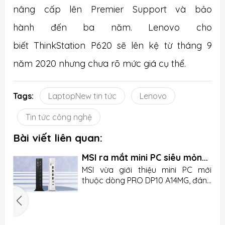
nâng cấp lên Premier Support và bảo
hành đến ba năm. Lenovo cho
biết ThinkStation P620 sẽ lên kệ từ tháng 9
năm 2020 nhưng chưa rõ mức giá cụ thể.
Tags:
LaptopNew tin tức
Lenovo
Tin tức công nghệ
Bài viết liên quan:
MSI ra mắt mini PC siêu mỏng
nhưng lại thiếu chi tiết quan
u
MSI vừa giới thiệu mini PC mới
trọng
n
thuộc dòng PRO DP10 A14MG, đánh
g
dấu bước tiến của hãng trong
.
mảng máy tính nhỏ gọn cho văn
5
o
phòng và doanh nghiệp. Sản phẩm
n
gây ấn tượng bởi kích thước nhỏ,
c