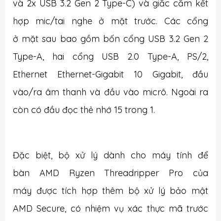
và 2x USB 3.2 Gen 2 Type-C) và giắc cắm kết
hợp mic/tai nghe ở mặt trước. Các cổng
ở mặt sau bao gồm bốn cổng USB 3.2 Gen 2
Type-A, hai cổng USB 2.0 Type-A, PS/2,
Ethernet Ethernet-Gigabit 10 Gigabit, đầu
vào/ra âm thanh và đầu vào micrô. Ngoài ra
còn có đầu đọc thẻ nhớ 15 trong 1.
Đặc biệt, bộ xử lý dành cho máy tính để
bàn AMD Ryzen Threadripper Pro của
máy được tích hợp thêm bộ xử lý bảo mật
AMD Secure, có nhiệm vụ xác thực mã trước