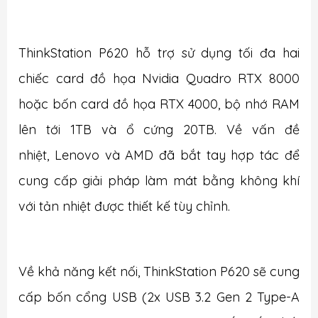
ThinkStation P620 hỗ trợ sử dụng tối đa hai
chiếc card đồ họa Nvidia Quadro RTX 8000
hoặc bốn card đồ họa RTX 4000, bộ nhớ RAM
lên tới 1TB và ổ cứng 20TB. Về vấn đề
nhiệt, Lenovo và AMD đã bắt tay hợp tác để
cung cấp giải pháp làm mát bằng không khí
với tản nhiệt được thiết kế tùy chỉnh.
Về khả năng kết nối, ThinkStation P620 sẽ cung
cấp bốn cổng USB (2x USB 3.2 Gen 2 Type-A