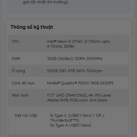
giá tốt nhất thị trường)
Thông số kỹ thuật
CPU
Intel® Xeon E-2176G (3.70GHz upto
4.70GHz, 12MB)
RAM
32GB (16GBx2) DDR4 2400Mhz
Ổ cứng
512GB SSD +1TB SATA 7200rpm
Card đồ họa
Nvidia® Quadro® P5200 16GB GDDR5
Màn hình
17.3" UHD (3840*2160), 4K IPS-Level
Adobe:100% RGB color Anti-Glare
Kết nối USB
1x Type-C (USB3.1 Gen2 / DP /
Thunderbolt™3)
5x Type-A USB3.1 Gen2