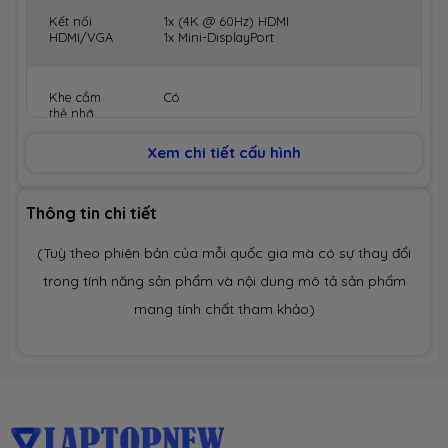
Kết nối
1x (4K @ 60Hz) HDMI
HDMI/VGA
1x Mini-DisplayPort
Khe cắm
Có
thẻ nhớ
Xem chi tiết cấu hình
Tai nghe
1x jack 3.5mn
Thông tin chi tiết
Camera
HD camera
(Tuỳ theo phiên bản của mỗi quốc gia mà có sự thay đổi
trong tính năng sản phẩm và nội dung mô tả sản phẩm
Chuẩn WIFI
Intel Wireless-AC 9260 vPro (2*2 a/c) +
BT5
mang tính chất tham khảo)
Hệ điều hành
Windows 10 Home
Pin
8 Cell 90WHr
Trọng lượng
4,14 kg