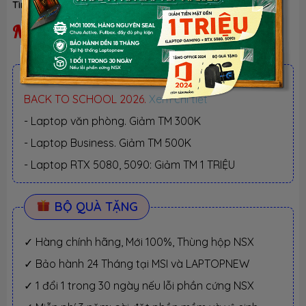
Tình trạng:
Ngừng kinh doanh
| Loại:
Hàng chính hãng
Ngừng kinh doanh
ƯU ĐÃI TỐT NHẤT TRONG NĂM
BACK TO SCHOOL 2026.
Xem chi tiết
- Laptop văn phòng. Giảm TM 300K
- Laptop Business. Giảm TM 500K
- Laptop RTX 5080, 5090: Giảm TM 1 TRIỆU
BỘ QUÀ TẶNG
✓ Hàng chính hãng, Mới 100%, Thùng hộp NSX
✓ Bảo hành 24 Tháng tại MSI và LAPTOPNEW
✓ 1 đổi 1 trong 30 ngày nếu lỗi phần cứng NSX