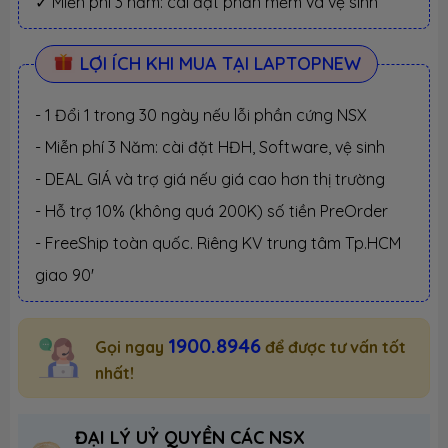
✓ Miễn phí 3 năm: cài đặt phần mềm và vệ sinh
LỢI ÍCH KHI MUA TẠI LAPTOPNEW
- 1 Đổi 1 trong 30 ngày nếu lỗi phần cứng NSX
- Miễn phí 3 Năm: cài đặt HĐH, Software, vệ sinh
- DEAL GIÁ và trợ giá nếu giá cao hơn thị trường
- Hỗ trợ 10% (không quá 200K) số tiền PreOrder
- FreeShip toàn quốc. Riêng KV trung tâm Tp.HCM
giao 90'
1900.8946
Gọi ngay
để được tư vấn tốt
nhất!
ĐẠI LÝ UỶ QUYỀN CÁC NSX