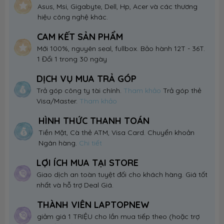
Asus, Msi, Gigabyte, Dell, Hp, Acer và các thương
hiệu công nghệ khác.
CAM KẾT SẢN PHẨM
Mới 100%, nguyên seal, fullbox. Bảo hành 12T - 36T.
1 Đổi 1 trong 30 ngày
DỊCH VỤ MUA TRẢ GÓP
Trả góp công ty tài chính.
Tham khảo
Trả góp thẻ
Visa/Master.
Tham khảo
HÌNH THỨC THANH TOÁN
Tiền Mặt, Cà thẻ ATM, Visa Card. Chuyển khoản
Ngân hàng.
Chi tiết
LỢI ÍCH MUA TẠI STORE
Giao dịch an toàn tuyệt đối cho khách hàng. Giá tốt
nhất và hỗ trợ Deal Giá.
THÀNH VIÊN LAPTOPNEW
giảm giá 1 TRIỆU cho lần mua tiếp theo (hoặc trợ