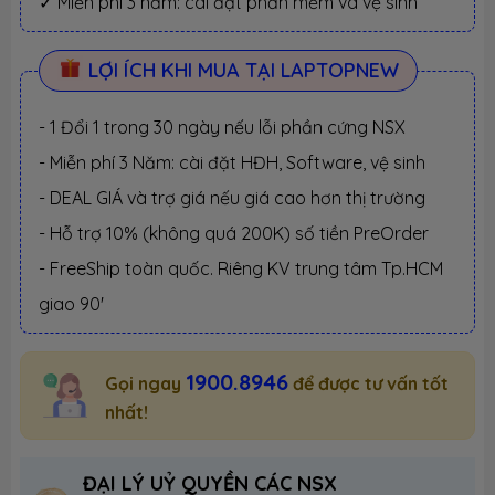
✓ Miễn phí 3 năm: cài đặt phần mềm và vệ sinh
LỢI ÍCH KHI MUA TẠI LAPTOPNEW
- 1 Đổi 1 trong 30 ngày nếu lỗi phần cứng NSX
- Miễn phí 3 Năm: cài đặt HĐH, Software, vệ sinh
- DEAL GIÁ và trợ giá nếu giá cao hơn thị trường
- Hỗ trợ 10% (không quá 200K) số tiền PreOrder
- FreeShip toàn quốc. Riêng KV trung tâm Tp.HCM
giao 90'
1900.8946
Gọi ngay
để được tư vấn tốt
nhất!
ĐẠI LÝ UỶ QUYỀN CÁC NSX