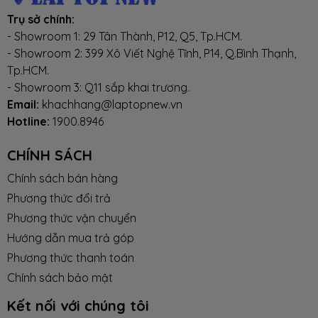
Trụ sở chính:
Tai nghe
1x jack 3.5mn
- Showroom 1: 29 Tân Thành, P12, Q5, Tp.HCM.
- Showroom 2: 399 Xô Viết Nghệ Tĩnh, P14, Q.Bình Thạnh,
Camera
HD camera
Tp.HCM.
- Showroom 3: Q11 sắp khai trương.
Email:
khachhang@laptopnew.vn
Dung lượng
4 cell /5280mAH
pin
Hotline:
1900.8946
CHÍNH SÁCH
Sạc pin
Đi kèm
Chính sách bán hàng
Phương thức đổi trả
Hệ điều
Windows 10 Home
hành đi
Phương thức vận chuyển
kèm
Hướng dẫn mua trả góp
Phương thức thanh toán
Trọng
Chính sách bảo mật
Lượng
Kết nối với chúng tôi