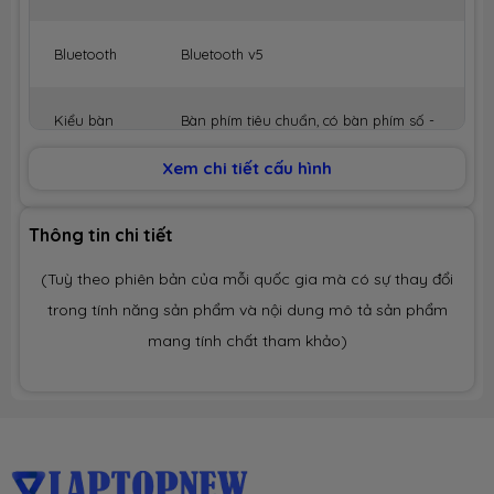
Bluetooth
Bluetooth v5
Kiểu bàn
Bàn phím tiêu chuẩn, có bàn phím số -
phím
Đèn nền bèn phím
Xem chi tiết cấu hình
Chuột
Cảm ứng đa điểm
Thông tin chi tiết
Kết nối USB
3 x USB 3.1 Type-A
(Tuỳ theo phiên bản của mỗi quốc gia mà có sự thay đổi
1 x Thunderbolt3 (Type-C USB3.1)
trong tính năng sản phẩm và nội dung mô tả sản phẩm
mang tính chất tham khảo)
Kết nối
1 x HDMI 2.0
HDMI/VGA
1 x Mini Display Port 1.4
Khe cắm
Có
thẻ nhớ