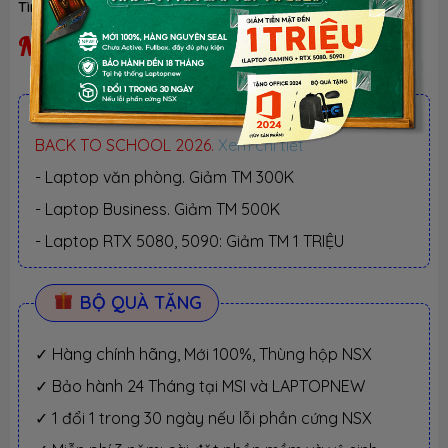
Tình trạng:
Ngừng kinh doanh
| Loại:
Hàng chính hãng
Ngừng kinh doanh
ƯU ĐÃI TỐT NHẤT TRONG NĂM
BACK TO SCHOOL 2026.
Xem chi tiết
- Laptop văn phòng. Giảm TM 300K
- Laptop Business. Giảm TM 500K
- Laptop RTX 5080, 5090: Giảm TM 1 TRIỆU
BỘ QUÀ TẶNG
✓ Hàng chính hãng, Mới 100%, Thùng hộp NSX
✓ Bảo hành 24 Tháng tại MSI và LAPTOPNEW
✓ 1 đổi 1 trong 30 ngày nếu lỗi phần cứng NSX