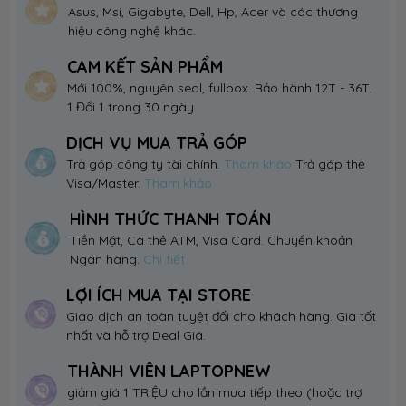
Asus, Msi, Gigabyte, Dell, Hp, Acer và các thương
hiệu công nghệ khác.
CAM KẾT SẢN PHẨM
Mới 100%, nguyên seal, fullbox. Bảo hành 12T - 36T.
1 Đổi 1 trong 30 ngày
DỊCH VỤ MUA TRẢ GÓP
Trả góp công ty tài chính.
Tham khảo
Trả góp thẻ
Visa/Master.
Tham khảo
HÌNH THỨC THANH TOÁN
Tiền Mặt, Cà thẻ ATM, Visa Card. Chuyển khoản
Ngân hàng.
Chi tiết
LỢI ÍCH MUA TẠI STORE
Giao dịch an toàn tuyệt đối cho khách hàng. Giá tốt
nhất và hỗ trợ Deal Giá.
THÀNH VIÊN LAPTOPNEW
giảm giá 1 TRIỆU cho lần mua tiếp theo (hoặc trợ