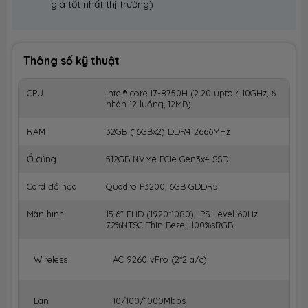
giá tốt nhất thị trường)
Thông số kỹ thuật
CPU
Intel® core i7-8750H (2.20 upto 4.10GHz, 6
nhân 12 luồng, 12MB)
RAM
32GB (16GBx2) DDR4 2666MHz
Ổ cứng
512GB NVMe PCIe Gen3x4 SSD
Card đồ họa
Quadro P3200, 6GB GDDR5
Màn hình
15.6" FHD (1920*1080), IPS-Level 60Hz
72%NTSC Thin Bezel, 100%sRGB
Wireless
AC 9260 vPro (2*2 a/c)
Lan
10/100/1000Mbps