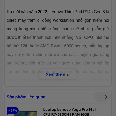
Ra mắt vào năm 2022, Lenovo ThinkPad P14s Gen 3 là
Công nghệ
PCIe Gen4
chiếc máy trạm di động workstation nhỏ gọn hiếm hoi
mang trong mình hiệu năng mạnh mẽ nhưng vẫn giữ
Số slot
1 slot
được thiết kế thanh lịch, nhẹ nhàng. Với CPU Intel thế
CHIP XỬ LÝ ĐỒ HOẠ (VGA)
hệ thứ 12th hoặc AMD Ryzen 6000 series, mẫu laptop
này được tinh chỉnh tối ưu cho các chuyên gia sáng
VGA tích
AMD® Radeon™ Graphics
hợp
tạo, kỹ sư, kiến trúc sư và người dùng doanh nghiệp
cần một thiết bị hiệu năng cao, ổn định, bảo mật tốt mà
Xem thêm
VGA
none
chuyên
vẫn dễ dàng mang theo mọi lúc mọi nơi. Dưới đây là
dụng
bài đánh giá chi tiết của
Laptopnew
về mẫu Laptop này
MÀN HÌNH HIỂN THỊ (LCD)
Sản phẩm liên quan
để giúp bạn đọc có cái nhìn toàn diện nhất trước khi lựa
chọn mua.
Kích thước
14.0-inch
Laptop Lenovo Yoga Pro 14s |
- 27%
- 
CPU R7-6800H | RAM 16GB