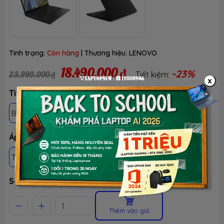
Tình trạng:
Còn hàng
| Thương hiệu:
LENOVO
18.490.000 ₫
-23%
23.990.000 ₫
Tiết kiệm:
x
Tình trạng: Hàng công ty, nobox, qua sử dụng
BH 15 THÁNG - TEST 30 NGÀY
Áp dụng khách hàng
THÀNH VIÊN LTN
HS-SV, GIÁO VIÊN & NVVP
Số lượng
Thêm vào giỏ