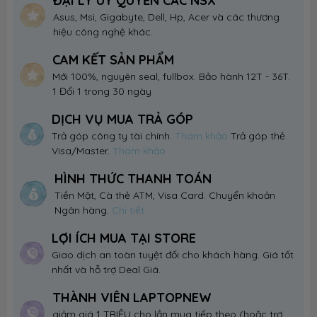
ĐẠI LÝ UỶ QUYỀN CÁC NSX
Asus, Msi, Gigabyte, Dell, Hp, Acer và các thương
hiệu công nghệ khác.
CAM KẾT SẢN PHẨM
Mới 100%, nguyên seal, fullbox. Bảo hành 12T - 36T.
1 Đổi 1 trong 30 ngày
DỊCH VỤ MUA TRẢ GÓP
Trả góp công ty tài chính.
Tham khảo
Trả góp thẻ
Visa/Master.
Tham khảo
HÌNH THỨC THANH TOÁN
Tiền Mặt, Cà thẻ ATM, Visa Card. Chuyển khoản
Ngân hàng.
Chi tiết
LỢI ÍCH MUA TẠI STORE
Giao dịch an toàn tuyệt đối cho khách hàng. Giá tốt
nhất và hỗ trợ Deal Giá.
THÀNH VIÊN LAPTOPNEW
giảm giá 1 TRIỆU cho lần mua tiếp theo (hoặc trợ