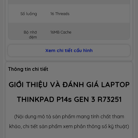
Số luồng
16 Threads
Bộ nhớ
16MB Cache
đệm
Xem chi tiết cấu hình
BỘ NHỚ MÁY (RAM)
Dung lượng
32GB
Thông tin chi tiết
GIỚI THIỆU VÀ ĐÁNH GIÁ LAPTOP
Công nghệ
LPDDR5x 6400MHz
THINKPAD P14s GEN 3 R73251
Số slot
none
(Nội dung mô tả sản phẩm mang tính chất tham
Ổ CỨNG LƯU TRỮ (SSD)
khảo, chi tiết sản phẩm xem phần thông số kỹ thuật)
Dung lượng
SSD 512GB M.2