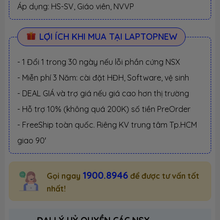
Áp dụng: HS-SV, Giáo viên, NVVP
LỢI ÍCH KHI MUA TẠI LAPTOPNEW
- 1 Đổi 1 trong 30 ngày nếu lỗi phần cứng NSX
- Miễn phí 3 Năm: cài đặt HĐH, Software, vệ sinh
- DEAL GIÁ và trợ giá nếu giá cao hơn thị trường
- Hỗ trợ 10% (không quá 200K) số tiền PreOrder
- FreeShip toàn quốc. Riêng KV trung tâm Tp.HCM
giao 90'
1900.8946
Gọi ngay
để được tư vấn tốt
nhất!