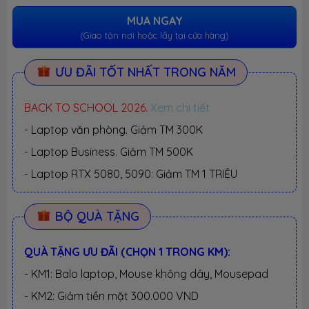
MUA NGAY
(Giao tận nơi hoặc lấy tại cửa hàng)
ƯU ĐÃI TỐT NHẤT TRONG NĂM
BACK TO SCHOOL 2026.
Xem chi tiết
- Laptop văn phòng. Giảm TM 300K
- Laptop Business. Giảm TM 500K
- Laptop RTX 5080, 5090: Giảm TM 1 TRIỆU
BỘ QUÀ TẶNG
QUÀ TẶNG ƯU ĐÃI (CHỌN 1 TRONG KM):
- KM1: Balo laptop, Mouse không dây, Mousepad
- KM2: Giảm tiền mặt 300.000 VND