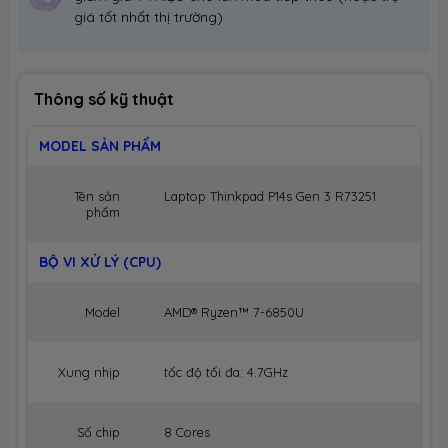
giá tốt nhất thị trường)
Thông số kỹ thuật
MODEL SẢN PHẨM
Tên sản
Laptop Thinkpad P14s Gen 3 R73251
phẩm
BỘ VI XỬ LÝ (CPU)
Model
AMD® Ryzen™ 7-6850U
Xung nhịp
tốc độ tối đa: 4.7GHz
Số chip
8 Cores