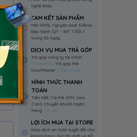
nghệ khác.
CAM KẾT SẢN PHẨM
Mới 100%, nguyên seal, fullbox.
Bảo hành 12T - 36T. 1 Đổi 1
trong 30 ngày
DỊCH VỤ MUA TRẢ GÓP
Trả góp công ty tài chính.
Tham khảo
Trả góp thẻ
Visa/Master.
Tham khảo
HÌNH THỨC THANH
TOÁN
Tiền Mặt, Cà thẻ ATM, Visa
Card. Chuyển khoản Ngân
hàng.
Chi tiết
LỢI ÍCH MUA TẠI STORE
Giao dịch an toàn tuyệt đối cho
khách hàng. Giá tốt nhất và hỗ