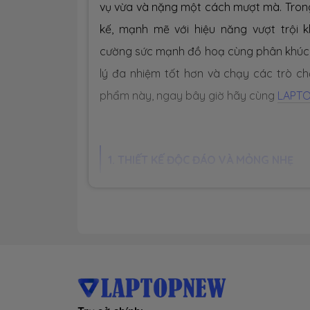
vụ vừa và nặng một cách mượt mà. Trong 
kế, mạnh mẽ với hiệu năng vượt trội k
cường sức mạnh đồ hoạ cùng phân khúc s
lý đa nhiệm tốt hơn và chạy các trò ch
phẩm này, ngay bây giờ hãy cùng
LAPT
1. THIẾT KẾ ĐỘC ĐÁO VÀ MỎNG NHẸ
-
MSI Thin A15
được lấy nhiều cảm hứng từ
cho tinh thần của Thin A15: thon gọn, 
phím. Vỏ máy cho phép nhìn xuyên thấu 
móc cùng ngôn ngữ thiết kế nhất quán. Th
- Chiếc Laptop Thin A15 có kích thước
35
đó chiếc laptop còn sở hữu
PIN 53WHrs