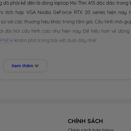
đó phải kể đến là dòng laptop Msi Thin A15 độc đáo trong t
hi tích hợp VGA Nvidia GeForce RTX 20 series hiện nay 
o với các thương hiệu khác trong tầm giá.
Cấu hình mới giú
ơi đòi hỏi cấu hình cao như hiện nay. Để hiểu hơn về dòng
OPNEW
khám phá trong bài viết dưới đây nhé!
Xem thêm
 Blade Runner và Dune. Trong đó, "C15" là nhân vật biểu t
đậm chất Gaming và sức mạnh đáng nể, phần trong suốt trên
vào các linh kiện bên trong và những đường viền đậm chất
in A15 đang tái hiện lại phong cách của tương lai.
9 x 254 x 21.5 mm
(Dài x Rộng x Dày) và nặng
1.85 kg
. Bên 
CHÍNH SÁCH
dung lượng tiêu chuẩn PIN hiện nay của dòng laptop gaming
Chính sách bán hàng