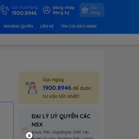
Gọi mua hàng
Đăng nhập
Giỏ
1900.8946
Đăng ký
hàng
NHƯỢNG QUYỀN
LIÊN HỆ
TRA CỨU BẢO HÀNH
Gọi ngay
1900.8946
để được
tư vấn tốt nhất!
ĐẠI LÝ UỶ QUYỀN CÁC
NSX
Asus, Msi, Gigabyte, Dell, Hp,
x
Acer và các thương hiệu công