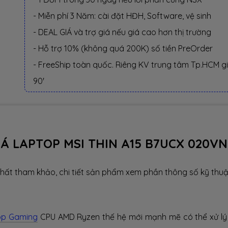
- Miễn phí 3 Năm: cài đặt HĐH, Software, vệ sinh
- DEAL GIÁ và trợ giá nếu giá cao hơn thị trường
- Hỗ trợ 10% (không quá 200K) số tiền PreOrder
- FreeShip toàn quốc. Riêng KV trung tâm Tp.HCM g
90'
IÁ LAPTOP MSI THIN A15 B7UCX 020VN
hất tham khảo, chi tiết sản phẩm xem phần thông số kỹ thuậ
op Gaming
CPU AMD Ryzen thế hệ mới mạnh mẽ có thể xử lý