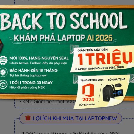
- Laptop RTX 5080, 5090: Giảm TM 1 TRIỆU
BỘ QUÀ TẶNG
✓ Balo MSI, Mouse Gaming
✓ Giá đỡ laptop, HDMI 4K, MousePad XXXL
BỘ QUÀ TẶNG
QUÀ TẶNG ƯU ĐÃI (CHỌN 1 TRONG KM):
- KM1: Balo laptop, Mouse Gaming, Mousepad
- KM2: Giảm tiền mặt 300.000 VND
LỢI ÍCH KHI MUA TẠI LAPTOPNEW
- 1 Đổi 1 trong 30 ngày nếu lỗi phần cứng NSX