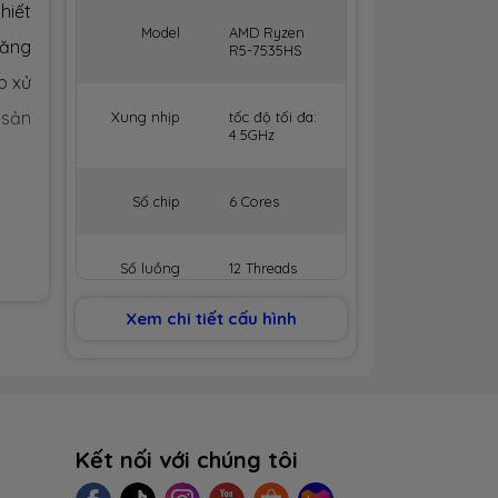
hiết
Model
AMD Ryzen
tăng
R5-7535HS
p xử
 sản
Xung nhịp
tốc độ tối đa:
4.5GHz
Số chip
6 Cores
Số luồng
12 Threads
rưng
Xem chi tiết cấu hình
Bộ nhớ
16MB Cache
 bàn
đệm
 máy
BỘ NHỚ MÁY (RAM)
cạnh
Kết nối với chúng tôi
Dung lượng
8GB
. Có