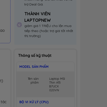
trợ Deal Giá.
THÀNH VIÊN
LAPTOPNEW
giảm giá 1 TRIỆU cho lần mua
iao
tiếp theo (hoặc trợ giá tốt nhất
thị trường)
Thông số kỹ thuật
MODEL SẢN PHẨM
Tên sản
Laptop MSI
t)
phẩm
Thin A15
B7UCX
020VN
 tác
BỘ VI XỬ LÝ (CPU)