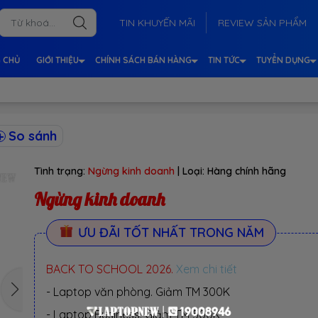
TIN KHUYẾN MÃI
REVIEW SẢN PHẨM
 CHỦ
GIỚI THIỆU
CHÍNH SÁCH BÁN HÀNG
TIN TỨC
TUYỂN DỤNG
So sánh
Tình trạng:
Ngừng kinh doanh
| Loại:
Hàng chính hãng
Ngừng kinh doanh
ƯU ĐÃI TỐT NHẤT TRONG NĂM
BACK TO SCHOOL 2026.
Xem chi tiết
- Laptop văn phòng. Giảm TM 300K
- Laptop Business. Giảm TM 500K