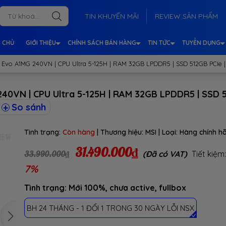
TIN KHUYẾN MÃI
REVIEW SẢN PHẨM
 CHỦ
GIỚI THIỆU
CHÍNH SÁCH BÁN HÀNG
TIN TỨC
TUYỂN DỤNG
AI Evo A1MG 240VN | CPU Ultra 5-125H | RAM 32GB LPDDR5 | SSD 512GB PCIe 
240VN | CPU Ultra 5-125H | RAM 32GB LPDDR5 | SSD 5
So sánh
Tình trạng:
Còn hàng
| Thương hiệu:
MSI
| Loại:
Hàng chính h
31.490.000₫
33.990.000₫
(Đã có VAT)
Tiết kiệm
7%
Tình trạng: Mới 100%, chưa active, fullbox
BH 24 THÁNG - 1 ĐỔI 1 TRONG 30 NGÀY LỖI NSX