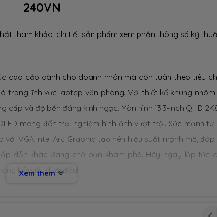
240VN
hất tham khảo, chi tiết sản phẩm xem phần thông số kỹ thuậ
úc cao cấp dành cho doanh nhân mà còn tuân theo tiêu c
phá trong lĩnh vực laptop văn phòng. Với thiết kế khung nhôm 
ng cấp và độ bền đáng kinh ngạc. Màn hình 13.3-inch QHD 2K8
LED mang đến trải nghiệm hình ảnh vượt trội. Sức mạnh từ
hợp với VGA Intel Arc Graphic tạo nên hiệu suất mạnh mẽ, đáp
u hấp dẫn khác đang chờ bạn khám phá. Hãy ngay lập tức 
rong bài viết dưới đây!
Xem thêm