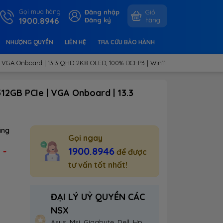
Gọi mua hàng
Đăng nhập
Giỏ
1900.8946
Đăng ký
hàng
NHƯỢNG QUYỀN
LIÊN HỆ
TRA CỨU BẢO HÀNH
| VGA Onboard | 13.3 QHD 2K8 OLED, 100% DCI-P3 | Win11
12GB PCIe | VGA Onboard | 13.3
ãng
Gọi ngay
-
1900.8946
:
để được
tư vấn tốt nhất!
ĐẠI LÝ UỶ QUYỀN CÁC
NSX
Asus, Msi, Gigabyte, Dell, Hp,