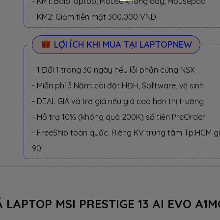
- KM1: Balo laptop, Mouse không dây, Mousepad
- KM2: Giảm tiền mặt 300.000 VND
LỢI ÍCH KHI MUA TẠI LAPTOPNEW
- 1 Đổi 1 trong 30 ngày nếu lỗi phần cứng NSX
- Miễn phí 3 Năm: cài đặt HĐH, Software, vệ sinh
- DEAL GIÁ và trợ giá nếu giá cao hơn thị trường
- Hỗ trợ 10% (không quá 200K) số tiền PreOrder
- FreeShip toàn quốc. Riêng KV trung tâm Tp.HCM g
90'
Á LAPTOP MSI PRESTIGE 13 AI EVO A1M