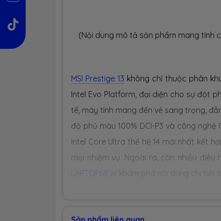
(Nội dung mô tả sản phẩm mang tính c
MSI Prestige 13
không chỉ thuộc phân kh
Intel Evo Platform, đại diện cho sự đột 
tế, máy tính mang đến vẻ sang trọng, đẳ
độ phủ màu 100% DCI-P3 và công nghệ O
Intel Core Ultra thế hệ 14 mới nhất kết 
mọi nhiệm vụ. Ngoài ra, còn nhiều điề
LAPTOPNEW
khám phá nội dung chi tiết t
1. THIẾT KẾ CHẮC CHẮN - BỀN BỈ
Sản phẩm liên quan