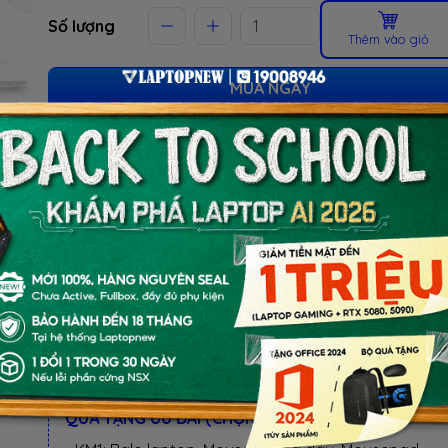
Số lượng
Thêm vào giỏ
MUA NGAY
(Giao tận nơi hoặc lấy tại cửa hàng)
ƯU ĐÃI TỐT NHẤT TRONG NĂM
BACK TO SCHOOL 2026.
Xem chi tiết
- Laptop văn phòng. Giảm TM 300K
- Laptop Business. Giảm TM 500K
- Laptop RTX 5080, 5090: Giảm TM 1 TRIỆU
BỘ QUÀ TẶNG
QUÀ TẶNG ƯU ĐÃI (CHỌN 1 TRONG KM):