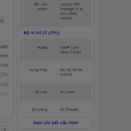
Tên sản
Laptop MSI
phẩm
Prestige 13 AI
Evo A1MG
240VN
t)
BỘ VI XỬ LÝ (CPU)
huẩn
Model
Intel® Core
Ultra 5-125H
tinh
 với
Xung nhịp
tốc độ tối đa:
 CPU
4.5GHz
 ứng
Số chip
14 Cores
cùng
Số luồng
18 Threads
Xem chi tiết cấu hình
Bộ nhớ
18MB Cache