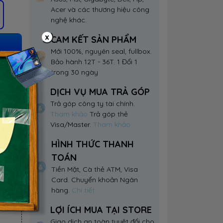
Acer và các thương hiệu công
nghệ khác.
x
CAM KẾT SẢN PHẨM
Mới 100%, nguyên seal, fullbox.
Bảo hành 12T - 36T. 1 Đổi 1
trong 30 ngày
DỊCH VỤ MUA TRẢ GÓP
Trả góp công ty tài chính.
Tham khảo
Trả góp thẻ
Visa/Master.
Tham khảo
HÌNH THỨC THANH
TOÁN
Tiền Mặt, Cà thẻ ATM, Visa
Card. Chuyển khoản Ngân
hàng.
Chi tiết
LỢI ÍCH MUA TẠI STORE
Giao dịch an toàn tuyệt đối cho