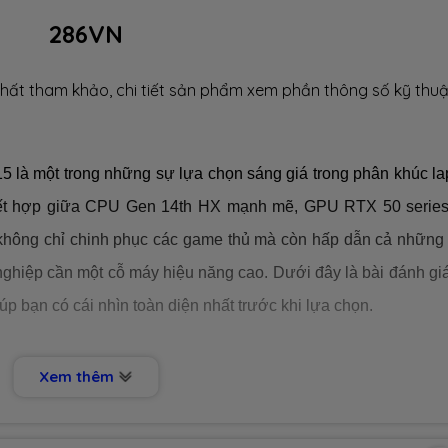
286VN
hất tham khảo, chi tiết sản phẩm xem phần thông số kỹ thuậ
 là một trong những sự lựa chọn sáng giá trong phân khúc la
kết hợp giữa CPU Gen 14th HX mạnh mẽ, GPU RTX 50 series
hông chỉ chinh phục các game thủ mà còn hấp dẫn cả những
ghiệp cần một cỗ máy hiệu năng cao. Dưới đây là bài đánh giá
p bạn có cái nhìn toàn diện nhất trước khi lựa chọn.
Xem thêm
 phong cách trẻ trung, năng động và vừa mang đậm dấu ấn của 