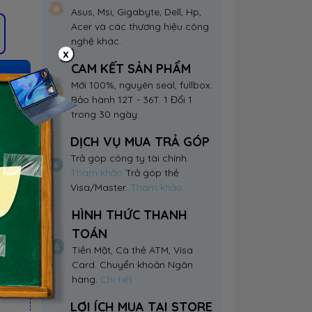
Asus, Msi, Gigabyte, Dell, Hp,
Acer và các thương hiệu công
nghệ khác.
x
CAM KẾT SẢN PHẨM
Mới 100%, nguyên seal, fullbox.
Bảo hành 12T - 36T. 1 Đổi 1
trong 30 ngày
DỊCH VỤ MUA TRẢ GÓP
Trả góp công ty tài chính.
Tham khảo
Trả góp thẻ
Visa/Master.
Tham khảo
HÌNH THỨC THANH
TOÁN
Tiền Mặt, Cà thẻ ATM, Visa
Card. Chuyển khoản Ngân
hàng.
Chi tiết
LỢI ÍCH MUA TẠI STORE