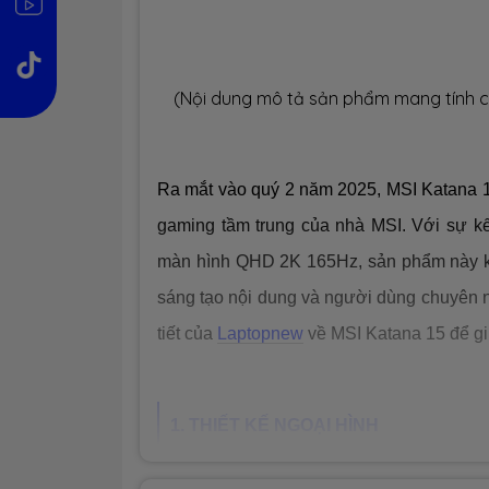
(Nội dung mô tả sản phẩm mang tính c
Ra mắt vào quý 2 năm 2025, MSI Katana 15
gaming tầm trung của nhà MSI. Với sự 
màn hình QHD 2K 165Hz, sản phẩm này k
sáng tạo nội dung và người dùng chuyên n
tiết của
Laptopnew
về MSI Katana 15 để giú
1. THIẾT KẾ NGOẠI HÌNH
-
MSI Katana 15
(2025) được thiết kế với