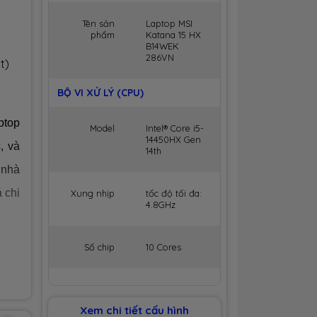
Tên sản
Laptop MSI
phẩm
Katana 15 HX
B14WEK
286VN
t)
BỘ VI XỬ LÝ (CPU)
ptop
Model
Intel® Core i5-
14450HX Gen
, và
14th
 nhà
 chi
Xung nhịp
tốc độ tối đa:
4.8GHz
Số chip
10 Cores
Số luồng
16 Threads
thời
Xem chi tiết cấu hình