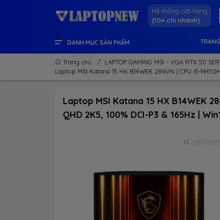
Hệ thống cửa hàng
(10+ chi nhánh)
TRANG
DANH MỤC SẢN PHẨM
LENOVO OFFICIAL STORE
LINH KIỆN & THIẾT BỊ KHÁC
GEAR GAMING
LCD - MÀN HÌNH
PC DESKTOP CHÍNH HÃNG
APPLE - IPHONE - MACBOOK
LAPTOP CONTENT CREATOR
LAPTOP GAMING
LAPTOP VĂN PHÒNG
THÔNG TIN HỮU ÍCH
Trang chủ
/
LAPTOP GAMING MSI - VGA RTX 50 SER
Laptop MSI Katana 15 HX B14WEK 286VN | CPU i5-14450HX
Laptop MSI Katana 15 HX B14WEK 286
QHD 2K5, 100% DCI-P3 & 165Hz | Win