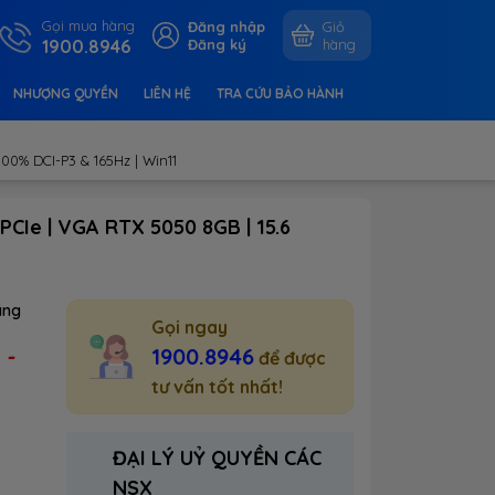
Gọi mua hàng
Đăng nhập
Giỏ
1900.8946
Đăng ký
hàng
NHƯỢNG QUYỀN
LIÊN HỆ
TRA CỨU BẢO HÀNH
00% DCI-P3 & 165Hz | Win11
CIe | VGA RTX 5050 8GB | 15.6
ãng
Gọi ngay
-
1900.8946
:
để được
tư vấn tốt nhất!
ĐẠI LÝ UỶ QUYỀN CÁC
NSX