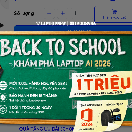
Số lượng
Thêm vào giỏ
MUA NGAY
(Giao tận nơi hoặc lấy tại cửa hàng)
ƯU ĐÃI TỐT NHẤT TRONG NĂM
BACK TO SCHOOL 2026.
Xem chi tiết
- Laptop văn phòng. Giảm TM 300K
- Laptop Business. Giảm TM 500K
- Laptop RTX 5080, 5090: Giảm TM 1 TRIỆU
BỘ QUÀ TẶNG
QUÀ TẶNG ƯU ĐÃI (CHỌN 1 TRONG KM):