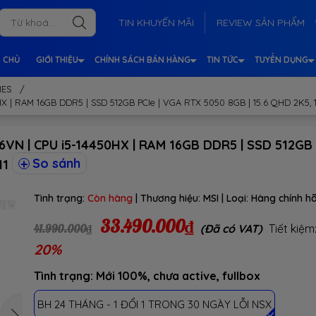
TIN KHUYẾN MÃI
REVIEW SẢN PHẨM
 CHỦ
GIỚI THIỆU
CHÍNH SÁCH BÁN HÀNG
TIN TỨC
TUYỂN DỤNG
IES
/
 | RAM 16GB DDR5 | SSD 512GB PCIe | VGA RTX 5050 8GB | 15.6 QHD 2K5, 1
VN | CPU i5-14450HX | RAM 16GB DDR5 | SSD 512GB P
So sánh
11
Tình trạng:
Còn hàng
| Thương hiệu:
MSI
| Loại:
Hàng chính h
33.490.000₫
41.990.000₫
(Đã có VAT)
Tiết kiệm
20%
Tình trạng: Mới 100%, chưa active, fullbox
BH 24 THÁNG - 1 ĐỔI 1 TRONG 30 NGÀY LỖI NSX