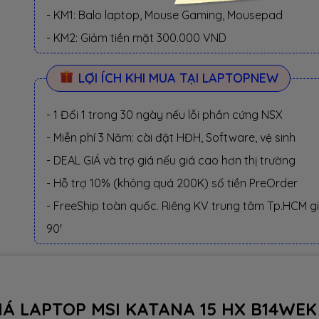
- KM1: Balo laptop, Mouse Gaming, Mousepad
- KM2: Giảm tiền mặt 300.000 VND
LỢI ÍCH KHI MUA TẠI LAPTOPNEW
- 1 Đổi 1 trong 30 ngày nếu lỗi phần cứng NSX
- Miễn phí 3 Năm: cài đặt HĐH, Software, vệ sinh
- DEAL GIÁ và trợ giá nếu giá cao hơn thị trường
- Hỗ trợ 10% (không quá 200K) số tiền PreOrder
- FreeShip toàn quốc. Riêng KV trung tâm Tp.HCM g
90'
IÁ LAPTOP MSI KATANA 15 HX B14WEK