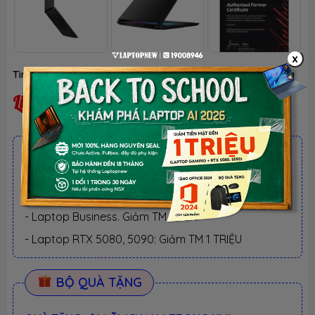
x
Tình trạng:
Liên hệ
| Thương hiệu:
MSI
| Loại:
Hàng chính hãng
Liên hệ
ƯU ĐÃI TỐT NHẤT TRONG NĂM
BACK TO SCHOOL 2026.
Xem chi tiết
- Laptop văn phòng. Giảm TM 300K
- Laptop Business. Giảm TM 500K
- Laptop RTX 5080, 5090: Giảm TM 1 TRIỆU
BỘ QUÀ TẶNG