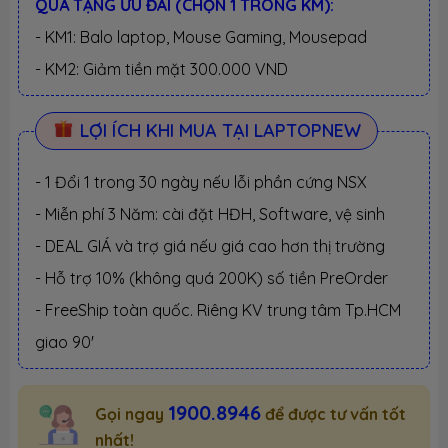
QUÀ TẶNG ƯU ĐÃI (CHỌN 1 TRONG KM):
- KM1: Balo laptop, Mouse Gaming, Mousepad
- KM2: Giảm tiền mặt 300.000 VND
LỢI ÍCH KHI MUA TẠI LAPTOPNEW
- 1 Đổi 1 trong 30 ngày nếu lỗi phần cứng NSX
- Miễn phí 3 Năm: cài đặt HĐH, Software, vệ sinh
- DEAL GIÁ và trợ giá nếu giá cao hơn thị trường
- Hỗ trợ 10% (không quá 200K) số tiền PreOrder
- FreeShip toàn quốc. Riêng KV trung tâm Tp.HCM
giao 90'
1900.8946
Gọi ngay
để được tư vấn tốt
nhất!