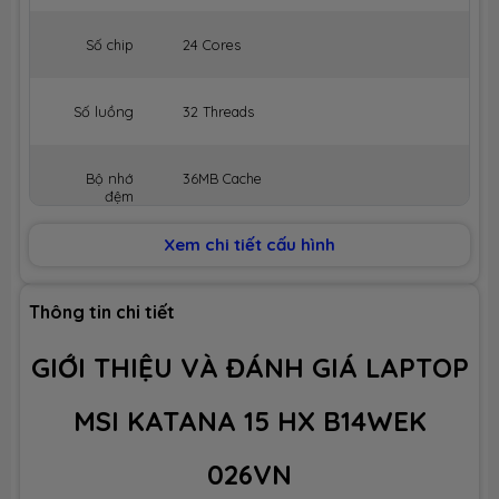
Số chip
24 Cores
Số luồng
32 Threads
Bộ nhớ
36MB Cache
đệm
Xem chi tiết cấu hình
BỘ NHỚ MÁY (RAM)
Dung lượng
32GB (Max 96GB)
Thông tin chi tiết
GIỚI THIỆU VÀ ĐÁNH GIÁ LAPTOP
Công nghệ
DDR5 5600MHz
MSI KATANA 15 HX B14WEK
Số slot
2 slot
026VN
Ổ CỨNG LƯU TRỮ (SSD)