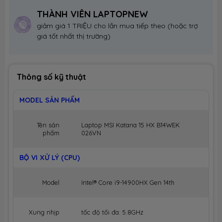
THÀNH VIÊN LAPTOPNEW
giảm giá 1 TRIỆU cho lần mua tiếp theo (hoặc trợ
giá tốt nhất thị trường)
Thông số kỹ thuật
MODEL SẢN PHẨM
Tên sản
Laptop MSI Katana 15 HX B14WEK
phẩm
026VN
BỘ VI XỬ LÝ (CPU)
Model
Intel® Core i9-14900HX Gen 14th
Xung nhịp
tốc độ tối đa: 5.8GHz