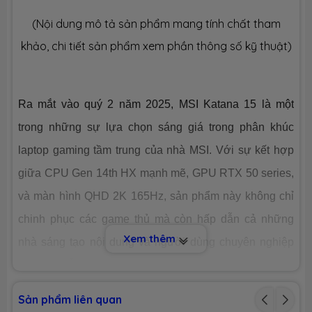
(Nội dung mô tả sản phẩm mang tính chất tham
Dung lượng
SSD 512GB M.2
khảo, chi tiết sản phẩm xem phần thông số kỹ thuật)
Công nghệ
PCIe Gen4
Ra mắt vào quý 2 năm 2025, MSI Katana 15 là một
Số slot
1 slot
trong những sự lựa chọn sáng giá trong phân khúc
laptop gaming tầm trung của nhà MSI. Với sự kết hợp
CHIP XỬ LÝ ĐỒ HOẠ (VGA)
giữa CPU Gen 14th HX mạnh mẽ, GPU RTX 50 series,
VGA tích
Intel® UHD Graphics
và màn hình QHD 2K 165Hz, sản phẩm này không chỉ
hợp
chinh phục các game thủ mà còn hấp dẫn cả những
Xem thêm
VGA
Nvidia Geforce RTX 5050 8GB GDDR6
nhà sáng tạo nội dung và người dùng chuyên nghiệp
chuyên
+ MUX switch
dụng
cần một cỗ máy hiệu năng cao. Dưới đây là bài đánh
giá chi tiết của
Laptopnew
về MSI Katana 15 để giúp
MÀN HÌNH HIỂN THỊ (LCD)
Sản phẩm liên quan
bạn có cái nhìn toàn diện nhất trước khi lựa chọn.