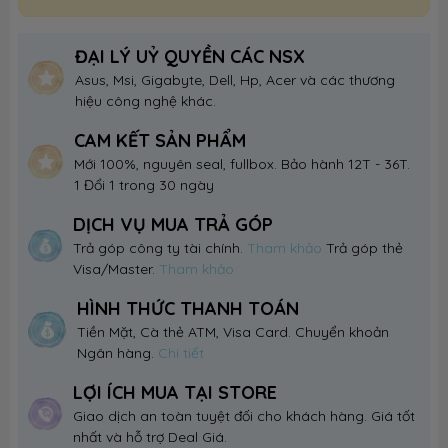
ĐẠI LÝ UỶ QUYỀN CÁC NSX
Asus, Msi, Gigabyte, Dell, Hp, Acer và các thương
hiệu công nghệ khác.
CAM KẾT SẢN PHẨM
Mới 100%, nguyên seal, fullbox. Bảo hành 12T - 36T.
1 Đổi 1 trong 30 ngày
DỊCH VỤ MUA TRẢ GÓP
Trả góp công ty tài chính.
Tham khảo
Trả góp thẻ
Visa/Master.
Tham khảo
HÌNH THỨC THANH TOÁN
Tiền Mặt, Cà thẻ ATM, Visa Card. Chuyển khoản
Ngân hàng.
Chi tiết
LỢI ÍCH MUA TẠI STORE
Giao dịch an toàn tuyệt đối cho khách hàng. Giá tốt
nhất và hỗ trợ Deal Giá.