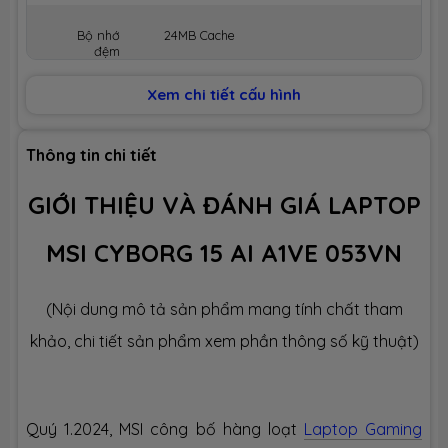
Bộ nhớ
24MB Cache
đệm
Xem chi tiết cấu hình
BỘ NHỚ MÁY (RAM)
Dung lượng
16GB
Thông tin chi tiết
GIỚI THIỆU VÀ ĐÁNH GIÁ LAPTOP
Công nghệ
DDR5 5600MHz
MSI CYBORG 15 AI A1VE 053VN
Số slot
2 slot
(Nội dung mô tả sản phẩm mang tính chất tham
Ổ CỨNG LƯU TRỮ (SSD)
khảo, chi tiết sản phẩm xem phần thông số kỹ thuật)
Dung lượng
SSD 512GB M.2
Quý 1.2024, MSI công bố hàng loạt
Laptop Gaming
Công nghệ
PCIe Gen4