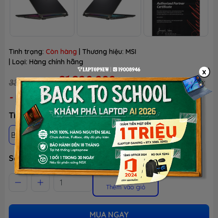
Tình trạng:
Còn hàng
| Thương hiệu:
MSI
| Loại:
Hàng chính hãng
x
31.390.000₫
33.990.000₫
(Đã có VAT)
Tiết kiệm:
- 8%
Tình trạng: Mới 100%, chưa active, fullbox
BH 24 THÁNG - 1 ĐỔI 1 TRONG 30 NGÀY LỖI NSX
Số lượng
Thêm vào giỏ
MUA NGAY