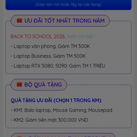
(Giao tận nơi hoặc lấy tại cửa hàng)
ƯU ĐÃI TỐT NHẤT TRONG NĂM
BACK TO SCHOOL 2026.
Xem chi tiết
- Laptop văn phòng. Giảm TM 300K
- Laptop Business. Giảm TM 500K
- Laptop RTX 5080, 5090: Giảm TM 1 TRIỆU
BỘ QUÀ TẶNG
QUÀ TẶNG ƯU ĐÃI (CHỌN 1 TRONG KM):
- KM1: Balo laptop, Mouse Gaming, Mousepad
- KM2: Giảm tiền mặt 300.000 VND