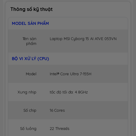
Thông số kỹ thuật
MODEL SẢN PHẨM
Tên sản
Laptop MSI Cyborg 15 AI A1VE 053VN
phẩm
BỘ VI XỬ LÝ (CPU)
Model
Intel® Core Ultra 7-155H
Xung nhịp
tốc độ tối đa: 4.8GHz
Số chip
16 Cores
Số luồng
22 Threads