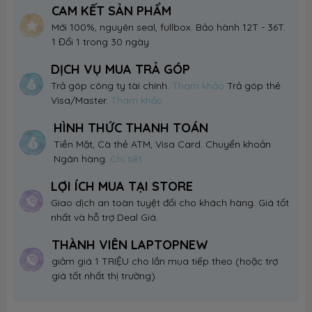
CAM KẾT SẢN PHẨM
Mới 100%, nguyên seal, fullbox. Bảo hành 12T - 36T.
1 Đổi 1 trong 30 ngày
DỊCH VỤ MUA TRẢ GÓP
Trả góp công ty tài chính.
Tham khảo
Trả góp thẻ
Visa/Master.
Tham khảo
HÌNH THỨC THANH TOÁN
Tiền Mặt, Cà thẻ ATM, Visa Card. Chuyển khoản
Ngân hàng.
Chi tiết
LỢI ÍCH MUA TẠI STORE
Giao dịch an toàn tuyệt đối cho khách hàng. Giá tốt
nhất và hỗ trợ Deal Giá.
THÀNH VIÊN LAPTOPNEW
giảm giá 1 TRIỆU cho lần mua tiếp theo (hoặc trợ
giá tốt nhất thị trường)