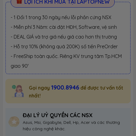
LỢI ÍCH KHI MUA TẠI LAPTOPNEW
- 1 Đổi 1 trong 30 ngày nếu lỗi phần cứng NSX
- Miễn phí 3 Năm: cài đặt HĐH, Software, vệ sinh
- DEAL GIÁ và trợ giá nếu giá cao hơn thị trường
- Hỗ trợ 10% (không quá 200K) số tiền PreOrder
- FreeShip toàn quốc. Riêng KV trung tâm Tp.HCM
giao 90'
1900.8946
Gọi ngay
để được tư vấn tốt
nhất!
ĐẠI LÝ UỶ QUYỀN CÁC NSX
Asus, Msi, Gigabyte, Dell, Hp, Acer và các thương
hiệu công nghệ khác.