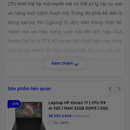
CPU Intel thế hệ mới mạnh mẽ có thể xử lý tác vụ vừa
và nặng một cách mượt mà. Trong đó phải kể đến là
Số slot
1 slot
dòng laptop Msi Cyborg 15 độc đáo trong thiết kế,
CHIP XỬ LÝ ĐỒ HOẠ (VGA)
mạnh mẽ với hiệu năng vượt trội khi tích hợp VGA
Nvidia GeForce RTX 40 series tốt nhất hiện nay tăng
VGA tích
Intel® Arc Graphics
hợp
cường sức mạnh đồ hoạ cùng phân khúc so với các
thương hiệu khác trong tầm giá.
Cấu hình mới giúp xử
Xem thêm
VGA
Nvidia Geforce RTX 4050 6GB GDDR6
lý đa nhiệm tốt hơn và chạy các trò chơi đòi hỏi cấu
chuyên
dụng
hình cao như hiện nay. Để hiểu hơn về dòng sản phẩm
này, ngay bây giờ hãy cùng
LAPTOPNEW
khám phá
MÀN HÌNH HIỂN THỊ (LCD)
Sản phẩm liên quan
trong bài viết dưới đây nhé!
Kích thước
15.6-inch
Laptop HP Omen 17 | CPU R9
- 25%
- 
AI 365 | RAM 32GB DDR5 | SSD
1TB PCIe | VGA RTX 5060 8GB |
38.990.000₫
51.990.000₫
17.3 FHD IPS, 100% sRGB &
Độ phân
FHD (1920*1080) pixel
So sánh
1. THIẾT KẾ ĐỘC ĐÁO VÀ MỎNG NHẸ
giải
144Hz | Win11. Part: db100