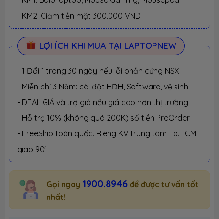
- KM1: Balo laptop, Mouse Gaming, Mousepad
- KM2: Giảm tiền mặt 300.000 VND
LỢI ÍCH KHI MUA TẠI LAPTOPNEW
- 1 Đổi 1 trong 30 ngày nếu lỗi phần cứng NSX
- Miễn phí 3 Năm: cài đặt HĐH, Software, vệ sinh
- DEAL GIÁ và trợ giá nếu giá cao hơn thị trường
- Hỗ trợ 10% (không quá 200K) số tiền PreOrder
- FreeShip toàn quốc. Riêng KV trung tâm Tp.HCM
giao 90'
1900.8946
Gọi ngay
để được tư vấn tốt
nhất!