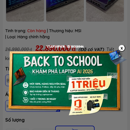
Tình trạng:
Còn hàng
| Thương hiệu:
MSI
| Loại:
Hàng chính hãng
22.890.000 ₫
x
26.990.000 ₫
(Đã có VAT)
Tiết
-15%
kiệm:
Tình trạng: Mới 100%, chưa active, fullbox
BH 24 THÁNG - 1 ĐỔI 1 TRONG 30 NGÀY LỖI NSX
Áp dụng khách hàng
HS-SV, GIÁO VIÊN & NVVP
KHÁCH HÀNG KHÁC
Số lượng