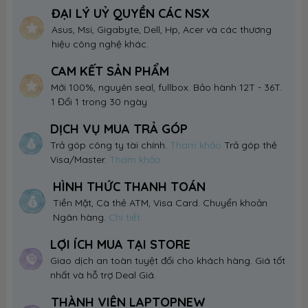
ĐẠI LÝ UỶ QUYỀN CÁC NSX
Asus, Msi, Gigabyte, Dell, Hp, Acer và các thương
hiệu công nghệ khác.
CAM KẾT SẢN PHẨM
Mới 100%, nguyên seal, fullbox. Bảo hành 12T - 36T.
1 Đổi 1 trong 30 ngày
DỊCH VỤ MUA TRẢ GÓP
Trả góp công ty tài chính.
Tham khảo
Trả góp thẻ
Visa/Master.
Tham khảo
HÌNH THỨC THANH TOÁN
Tiền Mặt, Cà thẻ ATM, Visa Card. Chuyển khoản
Ngân hàng.
Chi tiết
LỢI ÍCH MUA TẠI STORE
Giao dịch an toàn tuyệt đối cho khách hàng. Giá tốt
nhất và hỗ trợ Deal Giá.
THÀNH VIÊN LAPTOPNEW