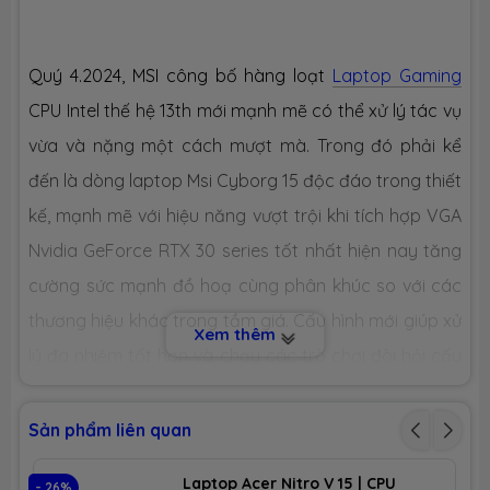
Dung lượng
SSD 512GB M.2
Quý 4.2024, MSI công bố hàng loạt
Laptop Gaming
Công nghệ
PCIe Gen4
CPU Intel thế hệ 13th mới mạnh mẽ có thể xử lý tác vụ
vừa và nặng một cách mượt mà. Trong đó phải kể
Số slot
1 slot
đến là dòng laptop Msi Cyborg 15 độc đáo trong thiết
CHIP XỬ LÝ ĐỒ HOẠ (VGA)
kế, mạnh mẽ với hiệu năng vượt trội khi tích hợp VGA
Nvidia GeForce RTX 30 series tốt nhất hiện nay tăng
VGA tích
Intel® Iris Xe Graphics
hợp
cường sức mạnh đồ hoạ cùng phân khúc so với các
thương hiệu khác trong tầm giá.
Cấu hình mới giúp xử
Xem thêm
VGA
Nvidia Geforce RTX 3050 4GB GDDR6
lý đa nhiệm tốt hơn và chạy các trò chơi đòi hỏi cấu
chuyên
dụng
hình cao như hiện nay. Để hiểu hơn về dòng sản phẩm
này, ngay bây giờ hãy cùng
LAPTOPNEW
khám phá
MÀN HÌNH HIỂN THỊ (LCD)
Sản phẩm liên quan
trong bài viết dưới đây nhé!
Kích thước
15.6-inch
Laptop Acer Nitro V 15 | CPU
- 26%
- 