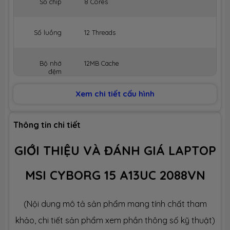
Số chip
8 Cores
Số luồng
12 Threads
Bộ nhớ
12MB Cache
đệm
Xem chi tiết cấu hình
BỘ NHỚ MÁY (RAM)
Dung lượng
16GB
Thông tin chi tiết
GIỚI THIỆU VÀ ĐÁNH GIÁ LAPTOP
Công nghệ
DDR5 5200MHz
MSI CYBORG 15 A13UC 2088VN
Số slot
2 slot
(Nội dung mô tả sản phẩm mang tính chất tham
Ổ CỨNG LƯU TRỮ (SSD)
khảo, chi tiết sản phẩm xem phần thông số kỹ thuật)