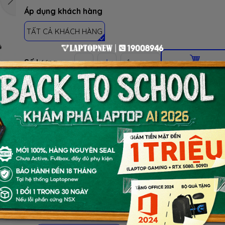
Áp dụng khách hàng
TẤT CẢ KHÁCH HÀNG
Số lượng
Thêm vào giỏ
MUA NGAY
(Giao tận nơi hoặc lấy tại cửa hàng)
ƯU ĐÃI TỐT NHẤT TRONG NĂM
BACK TO SCHOOL 2026.
Xem chi tiết
- Laptop văn phòng. Giảm TM 300K
- Laptop Business. Giảm TM 500K
- Laptop RTX 5080, 5090: Giảm TM 1 TRIỆU