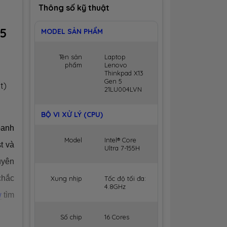
Thông số kỹ thuật
5
MODEL SẢN PHẨM
Tên sản
Laptop
phẩm
Lenovo
Thinkpad X13
Gen 5
t)
21LU004LVN
BỘ VI XỬ LÝ (CPU)
oanh
Model
Intel® Core
t và
Ultra 7-155H
uyên
chắc
Xung nhịp
Tốc độ tối đa:
4.8GHz
w
tìm
Số chip
16 Cores