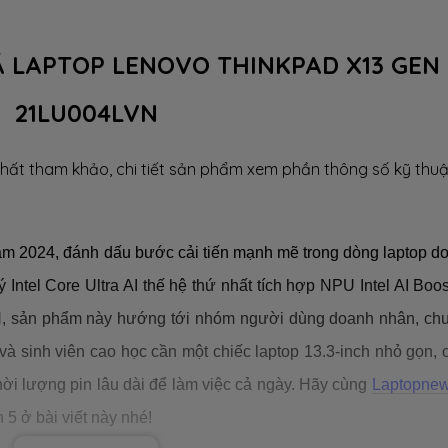
Á LAPTOP LENOVO THINKPAD X13 GEN 
21LU004LVN
hất tham khảo, chi tiết sản phẩm xem phần thông số kỹ thuậ
m 2024, đánh dấu bước cải tiến mạnh mẽ trong dòng laptop d
 Intel Core Ultra AI thế hệ thứ nhất tích hợp NPU Intel AI Boos
H, sản phẩm này hướng tới nhóm người dùng doanh nhân, ch
và sinh viên cao học cần một chiếc laptop 13.3-inch nhỏ gọn, 
hời lượng pin lâu dài để làm việc cả ngày. Hãy cùng
Laptopne
 5 ở bài viết này nhé!