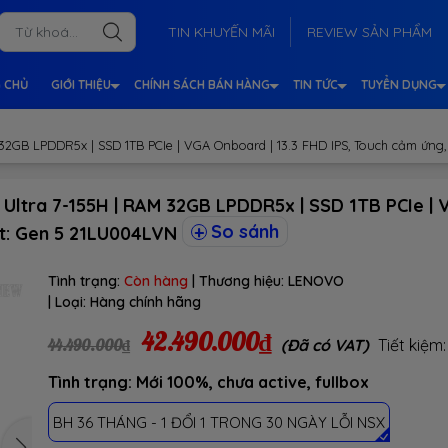
TIN KHUYẾN MÃI
REVIEW SẢN PHẨM
 CHỦ
GIỚI THIỆU
CHÍNH SÁCH BÁN HÀNG
TIN TỨC
TUYỂN DỤNG
2GB LPDDR5x | SSD 1TB PCIe | VGA Onboard | 13.3 FHD IPS, Touch cảm ứng,
ltra 7-155H | RAM 32GB LPDDR5x | SSD 1TB PCIe | V
So sánh
rt: Gen 5 21LU004LVN
Tình trạng:
Còn hàng
| Thương hiệu:
LENOVO
| Loại:
Hàng chính hãng
42.490.000₫
44.490.000₫
(Đã có VAT)
Tiết kiệm
Tình trạng: Mới 100%, chưa active, fullbox
BH 36 THÁNG - 1 ĐỔI 1 TRONG 30 NGÀY LỖI NSX