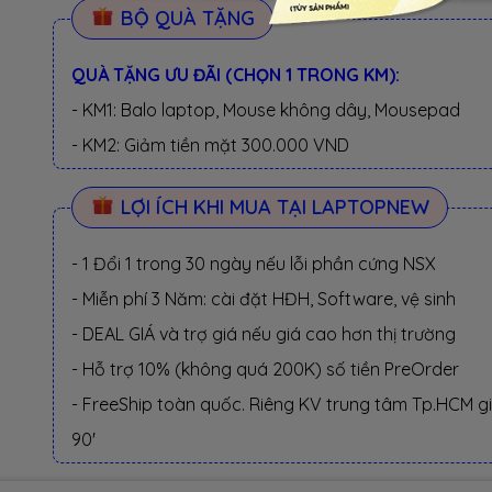
BỘ QUÀ TẶNG
QUÀ TẶNG ƯU ĐÃI (CHỌN 1 TRONG KM):
- KM1: Balo laptop, Mouse không dây, Mousepad
- KM2: Giảm tiền mặt 300.000 VND
LỢI ÍCH KHI MUA TẠI LAPTOPNEW
- 1 Đổi 1 trong 30 ngày nếu lỗi phần cứng NSX
- Miễn phí 3 Năm: cài đặt HĐH, Software, vệ sinh
- DEAL GIÁ và trợ giá nếu giá cao hơn thị trường
- Hỗ trợ 10% (không quá 200K) số tiền PreOrder
- FreeShip toàn quốc. Riêng KV trung tâm Tp.HCM g
90'