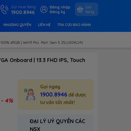
Gọi mua hàng
Đăng nhập
Giỏ
1900.8946
Đăng ký
hàng
NHƯỢNG QUYỀN
LIÊN HỆ
TRA CỨU BẢO HÀNH
 100% sRGB | Win11 Pro. Part: Gen 5 21LU004LVN
GA Onboard | 13.3 FHD IPS, Touch
Gọi ngay
1900.8946
để được
- 4%
:
tư vấn tốt nhất!
ĐẠI LÝ UỶ QUYỀN CÁC
NSX