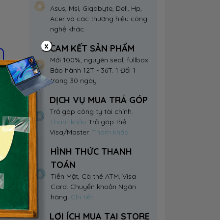
Asus, Msi, Gigabyte, Dell, Hp,
Acer và các thương hiệu công
nghệ khác.
x
CAM KẾT SẢN PHẨM
Mới 100%, nguyên seal, fullbox.
Bảo hành 12T - 36T. 1 Đổi 1
trong 30 ngày
DỊCH VỤ MUA TRẢ GÓP
Trả góp công ty tài chính.
Tham khảo
Trả góp thẻ
Visa/Master.
Tham khảo
HÌNH THỨC THANH
TOÁN
Tiền Mặt, Cà thẻ ATM, Visa
Card. Chuyển khoản Ngân
hàng.
Chi tiết
LỢI ÍCH MUA TẠI STORE