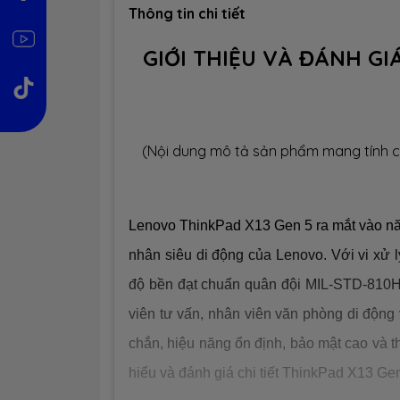
Thông tin chi tiết
GIỚI THIỆU VÀ ĐÁNH GI
(Nội dung mô tả sản phẩm mang tính c
Lenovo ThinkPad X13 Gen 5 ra mắt vào nă
nhân siêu di động của Lenovo. Với vi xử lý
độ bền đạt chuẩn quân đội MIL-STD-810
viên tư vấn, nhân viên văn phòng di động 
chắn, hiệu năng ổn định, bảo mật cao và t
hiểu và đánh giá chi tiết ThinkPad X13 Gen