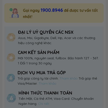
1900.8946
Gọi ngay
để được tư vấn tốt
nhất!
ĐẠI LÝ UỶ QUYỀN CÁC NSX
Asus, Msi, Gigabyte, Dell, Hp, Acer và các thương
hiệu công nghệ khác.
CAM KẾT SẢN PHẨM
Mới 100%, nguyên seal, fullbox. Bảo hành 12T - 36T.
1 Đổi 1 trong 30 ngày
DỊCH VỤ MUA TRẢ GÓP
Trả góp công ty tài chính.
Tham khảo
Trả góp thẻ
Visa/Master.
Tham khảo
HÌNH THỨC THANH TOÁN
Tiền Mặt, Cà thẻ ATM, Visa Card. Chuyển khoản
Ngân hàng.
Chi tiết