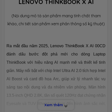
LENOVO THINKBOOK X AI
Số slot
None
(Nội dung mô tả sản phẩm mang tính chất tham
Ổ CỨNG LƯU TRỮ (SSD)
khảo, chi tiết sản phẩm xem phần thông số kỹ thuật)
Dung lượng
SSD 1TB M.2
Ra mắt đầu năm 2025, Lenovo ThinkBook X AI 00CD
Công nghệ
PCIe Gen4
đánh dấu bước đột phá mới cho dòng Laptop
Số slot
1 slot
ThinkBook với hiệu năng AI mạnh mẽ và thiết kế tinh
giản. Máy nổi bật với chip Intel Ultra AI 2.0 tích hợp Intel
CHIP XỬ LÝ ĐỒ HOẠ (VGA)
AI Boost và card đồ họa Arc, giúp xử lý nhanh tác vụ
VGA tích
Intel® Arc™ Graphics
sáng tạo nội dung và đa nhiệm văn phòng. Màn hình
hợp
13.5-inch QHD 2.8K, tần số quét 120Hz đạt chứng nhận
Eyesafe và TUV Rheinland đem đến hình ảnh sắc nét,
Xem thêm
VGA
None
chuyên
sống động. Với ngoại hình mỏng nhẹ, pin dùng cả ngày,