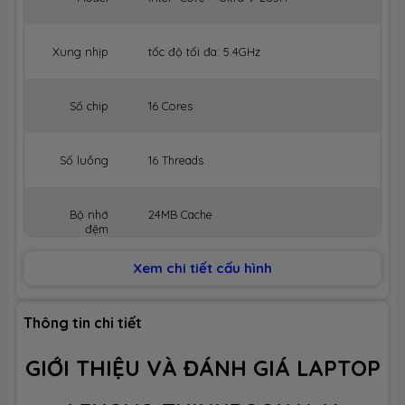
Xung nhịp
tốc độ tối đa: 5.4GHz
Số chip
16 Cores
Số luồng
16 Threads
Bộ nhớ
24MB Cache
đệm
Xem chi tiết cấu hình
BỘ NHỚ MÁY (RAM)
Dung lượng
32GB
Thông tin chi tiết
GIỚI THIỆU VÀ ĐÁNH GIÁ LAPTOP
Công nghệ
LPDDR5x 8400MHz