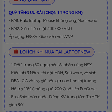
QUÀ TẶNG ƯU ĐÃI (CHỌN 1 TRONG KM):
- KM1: Balo laptop, Mouse không dây, Mousepad
- KM2: Giảm tiền mặt 300.000 VND
Áp dụng: HS-SV, Giáo viên và NVVP
LỢI ÍCH KHI MUA TẠI LAPTOPNEW
- 1 Đổi 1 trong 30 ngày nếu lỗi phần cứng NSX
- Miễn phí 3 Năm: cài đặt HĐH, Software, vệ sinh
- DEAL GIÁ và trợ giá nếu giá cao hơn thị trường
- Hỗ trợ 10% (không quá 200K) số tiền PreOrder
- FreeShip toàn quốc. Riêng KV trung tâm Tp.HCM
giao 90'