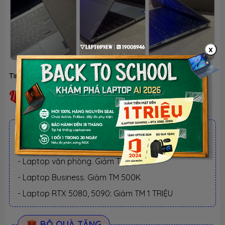
x
Tình trạng:
Liên hệ
Liên hệ
ƯU ĐÃI TỐT NHẤT TRONG NĂM
BACK TO SCHOOL 2026.
Xem chi tiết
- Laptop văn phòng. Giảm TM 300K
- Laptop Business. Giảm TM 500K
- Laptop RTX 5080, 5090: Giảm TM 1 TRIỆU
BỘ QUÀ TẶNG