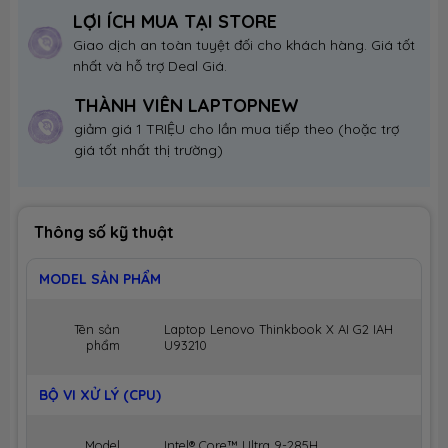
LỢI ÍCH MUA TẠI STORE
Giao dịch an toàn tuyệt đối cho khách hàng. Giá tốt
nhất và hỗ trợ Deal Giá.
THÀNH VIÊN LAPTOPNEW
giảm giá 1 TRIỆU cho lần mua tiếp theo (hoặc trợ
giá tốt nhất thị trường)
Thông số kỹ thuật
MODEL SẢN PHẨM
Tên sản
Laptop Lenovo Thinkbook X AI G2 IAH
phẩm
U93210
BỘ VI XỬ LÝ (CPU)
Model
Intel® Core™ Ultra 9-285H