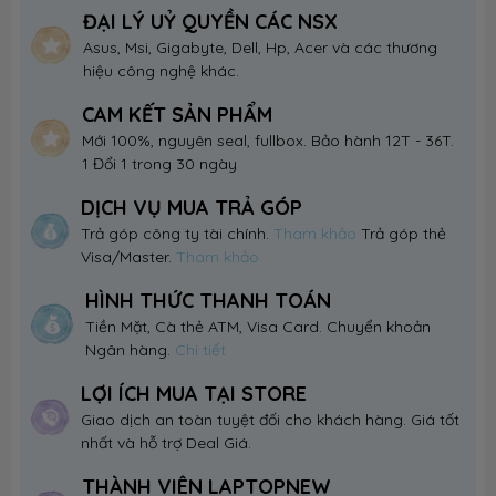
ĐẠI LÝ UỶ QUYỀN CÁC NSX
Asus, Msi, Gigabyte, Dell, Hp, Acer và các thương
hiệu công nghệ khác.
CAM KẾT SẢN PHẨM
Mới 100%, nguyên seal, fullbox. Bảo hành 12T - 36T.
1 Đổi 1 trong 30 ngày
DỊCH VỤ MUA TRẢ GÓP
Trả góp công ty tài chính.
Tham khảo
Trả góp thẻ
Visa/Master.
Tham khảo
HÌNH THỨC THANH TOÁN
Tiền Mặt, Cà thẻ ATM, Visa Card. Chuyển khoản
Ngân hàng.
Chi tiết
LỢI ÍCH MUA TẠI STORE
Giao dịch an toàn tuyệt đối cho khách hàng. Giá tốt
nhất và hỗ trợ Deal Giá.
THÀNH VIÊN LAPTOPNEW