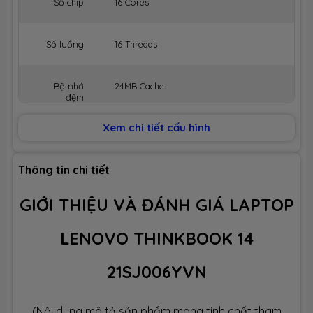
Số chip
16 Cores
Số luồng
16 Threads
Bộ nhớ
24MB Cache
đệm
Xem chi tiết cấu hình
BỘ NHỚ MÁY (RAM)
Dung lượng
32GB
Thông tin chi tiết
GIỚI THIỆU VÀ ĐÁNH GIÁ LAPTOP
Công nghệ
DDR5 5600MHz
LENOVO THINKBOOK 14
Số slot
2 slot
21SJ006YVN
Ổ CỨNG LƯU TRỮ (SSD)
(Nội dung mô tả sản phẩm mang tính chất tham