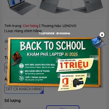
Tình trạng:
Còn hàng
| Thương hiệu:
LENOVO
| Loại:
Hàng chính hãng
x
34.990.000₫
35.990.000₫
(Đã có VAT)
Tiết kiệm:
- 3%
Tình trạng: Mới 100%, chưa active, fullbox
BH 24 THÁNG - 1 ĐỔI 1 TRONG 30 NGÀY LỖI NSX
Áp dụng khách hàng
TẤT CẢ KHÁCH HÀNG
Số lượng