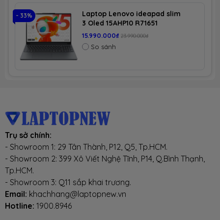
Laptop Lenovo ideapad slim
- 33%
- 
3 Oled 15AHP10 R71651
Độ phân
WUXGA (1920*1200) pixel
(Xiaoxin 15) CPU R7-8745HS |
giải
15.990.000₫
23.990.000₫
RAM 16GB DDR5 | SSD 512GB
So sánh
PCIe | VGA Onboard | 15.1 QHD
2K5 OLED, 100% DCI-P3 &
tấm nền
IPS
165Hz | Win11 + Office 2024
45% NTSC
Độ phủ
màu
Tần số quét
60Hz
Trụ sở chính:
- Showroom 1: 29 Tân Thành, P12, Q5, Tp.HCM.
- Showroom 2: 399 Xô Viết Nghệ Tĩnh, P14, Q.Bình Thạnh,
thông số
viền mỏng, chống chói, góc mở 180 độ
khác
Tp.HCM.
- Showroom 3: Q11 sắp khai trương.
CHUẨN KẾT NỐI (CONNECT)
Email:
khachhang@laptopnew.vn
Hotline:
1900.8946
Wi-Fi
Wi-Fi 6E