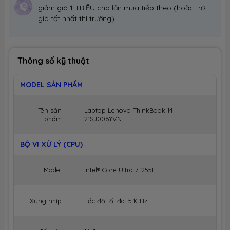
giảm giá 1 TRIỆU cho lần mua tiếp theo (hoặc trợ
giá tốt nhất thị trường)
Thông số kỹ thuật
MODEL SẢN PHẨM
Tên sản
Laptop Lenovo ThinkBook 14
phẩm
21SJ006YVN
BỘ VI XỬ LÝ (CPU)
Model
Intel® Core Ultra 7-255H
Xung nhịp
Tốc độ tối đa: 5.1GHz