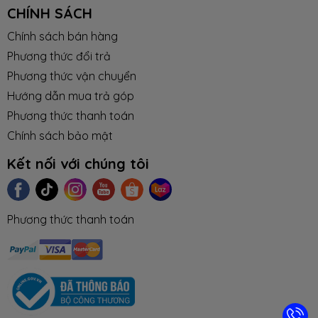
CHÍNH SÁCH
Chính sách bán hàng
Bluetooth
Bluetooth 5.3
Phương thức đổi trả
Phương thức vận chuyển
LAN
RJ45 Gigabit
Hướng dẫn mua trả góp
CỔNG KẾT NỐI (I/O PORT)
Phương thức thanh toán
Chính sách bảo mật
cổng kết
1 x HDMI
Kết nối với chúng tôi
nối
2 x USB TypeC (support ThunderBolt™4
/ DisplayPort™ / Power Delivery)
2 x USB 3.2 TypeA
1 x DC-in
Phương thức thanh toán
THIẾT BỊ ĐỌC THẺ
Đọc thẻ
SD card
MÁY ẢNH (CAMERA)