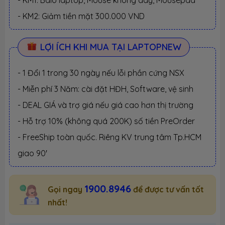
- KM1: Balo laptop, Mouse không dây, Mousepad
- KM2: Giảm tiền mặt 300.000 VND
LỢI ÍCH KHI MUA TẠI LAPTOPNEW
- 1 Đổi 1 trong 30 ngày nếu lỗi phần cứng NSX
- Miễn phí 3 Năm: cài đặt HĐH, Software, vệ sinh
- DEAL GIÁ và trợ giá nếu giá cao hơn thị trường
- Hỗ trợ 10% (không quá 200K) số tiền PreOrder
- FreeShip toàn quốc. Riêng KV trung tâm Tp.HCM
giao 90'
1900.8946
Gọi ngay
để được tư vấn tốt
nhất!