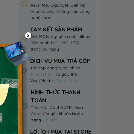
Asus, Msi, Gigabyte, Dell, Hp,
Acer và các thương hiệu công
nghệ khác.
CAM KẾT SẢN PHẨM
x
Mới 100%, nguyên seal, fullbox.
Bảo hành 12T - 36T. 1 Đổi 1
trong 30 ngày
DỊCH VỤ MUA TRẢ GÓP
Trả góp công ty tài chính.
Tham khảo
Trả góp thẻ
Visa/Master.
Tham khảo
HÌNH THỨC THANH
TOÁN
Tiền Mặt, Cà thẻ ATM, Visa
Card. Chuyển khoản Ngân
hàng.
Chi tiết
LỢI ÍCH MUA TẠI STORE