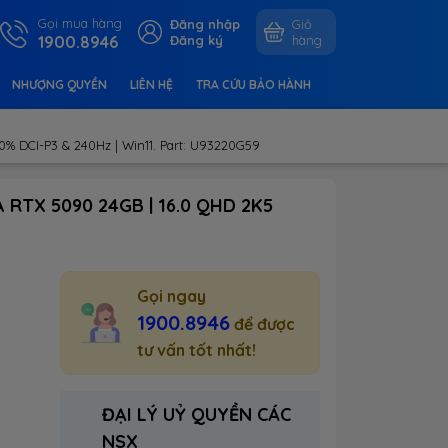
Gọi mua hàng
Đăng nhập
Giỏ
1900.8946
Đăng ký
hàng
NHƯỢNG QUYỀN
LIÊN HỆ
TRA CỨU BẢO HÀNH
% DCI-P3 & 240Hz | Win11. Part: U93220G59
A RTX 5090 24GB | 16.0 QHD 2K5
Gọi ngay
1900.8946
để được
tư vấn tốt nhất!
ĐẠI LÝ UỶ QUYỀN CÁC
NSX