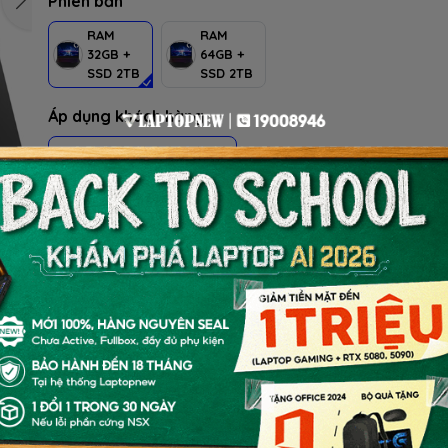
Phiên bản
RAM
RAM
32GB +
64GB +
SSD 2TB
SSD 2TB
Áp dụng khách hàng
HS-SV, GIÁO VIÊN & NVVP
Số lượng
Thêm vào giỏ
MUA NGAY
(Giao tận nơi hoặc lấy tại cửa hàng)
ƯU ĐÃI TỐT NHẤT TRONG NĂM
BACK TO SCHOOL 2026.
Xem chi tiết
- Laptop văn phòng. Giảm TM 300K