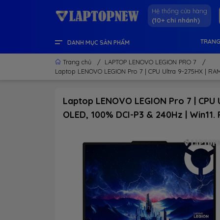
Hệ thống cửa hàng
(10+ chi nhánh)
TRANG
DANH MỤC SẢN PHẨM
LENOVO OFFICIAL STORE
LINH KIỆN & THIẾT BỊ KHÁC
GEAR GAMING
LCD - MÀN HÌNH
PC DESKTOP CHÍNH HÃNG
APPLE - IPHONE - MACBOOK
LAPTOP CONTENT CREATOR
LAPTOP GAMING
LAPTOP VĂN PHÒNG
THÔNG TIN HỮU ÍCH
Trang chủ
/
LAPTOP LENOVO LEGION PRO 7
/
Laptop LENOVO LEGION Pro 7 | CPU Ultra 9-275HX | RAM
Laptop LENOVO LEGION Pro 7 | CPU U
OLED, 100% DCI-P3 & 240Hz | Win11.