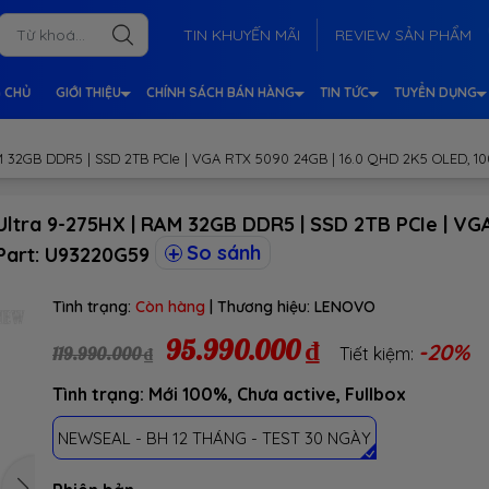
TIN KHUYẾN MÃI
REVIEW SẢN PHẨM
 CHỦ
GIỚI THIỆU
CHÍNH SÁCH BÁN HÀNG
TIN TỨC
TUYỂN DỤNG
 32GB DDR5 | SSD 2TB PCIe | VGA RTX 5090 24GB | 16.0 QHD 2K5 OLED, 100
ltra 9-275HX | RAM 32GB DDR5 | SSD 2TB PCIe | VG
So sánh
 Part: U93220G59
Tình trạng:
Còn hàng
| Thương hiệu:
LENOVO
95.990.000 ₫
-20%
119.990.000 ₫
Tiết kiệm:
Tình trạng: Mới 100%, Chưa active, Fullbox
NEWSEAL - BH 12 THÁNG - TEST 30 NGÀY