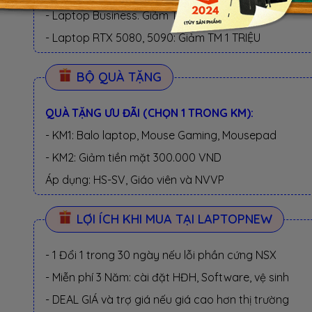
- Laptop Business. Giảm TM 500K
- Laptop RTX 5080, 5090: Giảm TM 1 TRIỆU
BỘ QUÀ TẶNG
QUÀ TẶNG ƯU ĐÃI (CHỌN 1 TRONG KM):
- KM1: Balo laptop, Mouse Gaming, Mousepad
- KM2: Giảm tiền mặt 300.000 VND
Áp dụng: HS-SV, Giáo viên và NVVP
LỢI ÍCH KHI MUA TẠI LAPTOPNEW
- 1 Đổi 1 trong 30 ngày nếu lỗi phần cứng NSX
- Miễn phí 3 Năm: cài đặt HĐH, Software, vệ sinh
- DEAL GIÁ và trợ giá nếu giá cao hơn thị trường