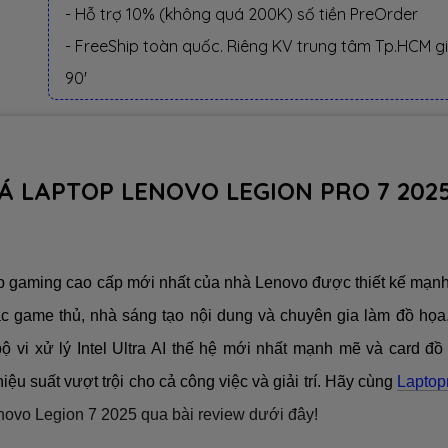
- Hỗ trợ 10% (không quá 200K) số tiền PreOrder
- FreeShip toàn quốc. Riêng KV trung tâm Tp.HCM g
90'
IÁ LAPTOP LENOVO LEGION PRO 7 202
op gaming cao cấp mới nhất của nhà Lenovo được thiết kế mạn
c game thủ, nhà sáng tạo nội dung và chuyên gia làm đồ họa
 vi xử lý Intel Ultra AI thế hệ mới nhất mạnh mẽ và card đồ
u suất vượt trội cho cả công việc và giải trí. Hãy cùng
Lapto
enovo Legion 7 2025 qua bài review dưới đây!