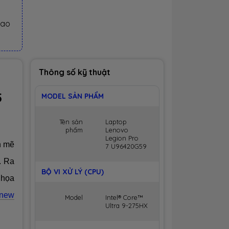
iao
Thông số kỹ thuật
5
MODEL SẢN PHẨM
Tên sản
Laptop
phẩm
Lenovo
Legion Pro
h mẽ
7 U96420G59
. Ra
BỘ VI XỬ LÝ (CPU)
 họa
pnew
Model
Intel® Core™
Ultra 9-275HX