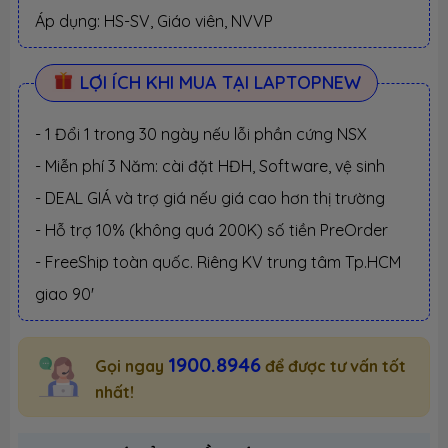
Áp dụng: HS-SV, Giáo viên, NVVP
LỢI ÍCH KHI MUA TẠI LAPTOPNEW
- 1 Đổi 1 trong 30 ngày nếu lỗi phần cứng NSX
- Miễn phí 3 Năm: cài đặt HĐH, Software, vệ sinh
- DEAL GIÁ và trợ giá nếu giá cao hơn thị trường
- Hỗ trợ 10% (không quá 200K) số tiền PreOrder
- FreeShip toàn quốc. Riêng KV trung tâm Tp.HCM
giao 90'
1900.8946
Gọi ngay
để được tư vấn tốt
nhất!