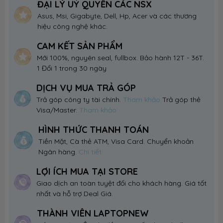
ĐẠI LÝ UỶ QUYỀN CÁC NSX
Asus, Msi, Gigabyte, Dell, Hp, Acer và các thương
hiệu công nghệ khác.
CAM KẾT SẢN PHẨM
Mới 100%, nguyên seal, fullbox. Bảo hành 12T - 36T.
1 Đổi 1 trong 30 ngày
DỊCH VỤ MUA TRẢ GÓP
Trả góp công ty tài chính.
Tham khảo
Trả góp thẻ
Visa/Master.
Tham khảo
HÌNH THỨC THANH TOÁN
Tiền Mặt, Cà thẻ ATM, Visa Card. Chuyển khoản
Ngân hàng.
Chi tiết
LỢI ÍCH MUA TẠI STORE
Giao dịch an toàn tuyệt đối cho khách hàng. Giá tốt
nhất và hỗ trợ Deal Giá.
THÀNH VIÊN LAPTOPNEW