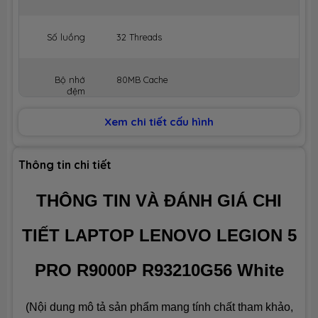
Số luồng
32 Threads
Bộ nhớ
80MB Cache
đệm
Xem chi tiết cấu hình
BỘ NHỚ MÁY (RAM)
Dung lượng
32GB
Thông tin chi tiết
THÔNG TIN VÀ ĐÁNH GIÁ CHI
Công nghệ
DDR5 5200MHz
TIẾT LAPTOP LENOVO LEGION 5
Số slot
2 slot
PRO R9000P R93210G56 White
Ổ CỨNG LƯU TRỮ (SSD)
(Nội dung mô tả sản phẩm mang tính chất tham khảo,