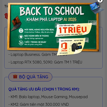
x
Tình trạng:
Liên hệ
Liên hệ
ƯU ĐÃI TỐT NHẤT TRONG NĂM
BACK TO SCHOOL 2026.
Xem chi tiết
- Laptop văn phòng. Giảm TM 300K
- Laptop Business. Giảm TM 500K
- Laptop RTX 5080, 5090: Giảm TM 1 TRIỆU
BỘ QUÀ TẶNG
QUÀ TẶNG ƯU ĐÃI (CHỌN 1 TRONG KM):
- KM1: Balo laptop, Mouse Gaming, Mousepad
- KM2: Giảm tiền mặt 300.000 VND