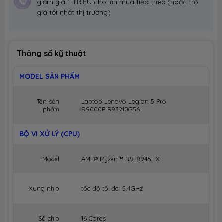
giảm giá 1 TRIỆU cho lần mua tiếp theo (hoặc trợ
giá tốt nhất thị trường)
Thông số kỹ thuật
MODEL SẢN PHẨM
Tên sản
Laptop Lenovo Legion 5 Pro
phẩm
R9000P R93210G56
BỘ VI XỬ LÝ (CPU)
Model
AMD® Ryzen™ R9-8945HX
Xung nhịp
tốc độ tối đa: 5.4GHz
Số chip
16 Cores