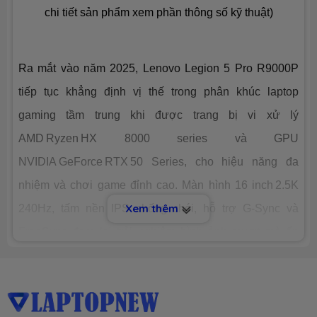
Dung lượng
SSD 1TB M.2
chi tiết sản phẩm xem phần thông số kỹ thuật)
Công nghệ
PCIe Gen4
Ra mắt vào năm 2025, Lenovo Legion 5 Pro R9000P
Số slot
2 slot
tiếp tục khẳng định vị thế trong phân khúc laptop
gaming tầm trung khi được trang bị vi xử lý
CHIP XỬ LÝ ĐỒ HOẠ (VGA)
AMD Ryzen HX 8000 series và GPU
VGA tích
AMD® Radeon™ Graphics
NVIDIA GeForce RTX 50 Series, cho hiệu năng đa
hợp
nhiệm và chơi game đỉnh cao. Màn hình 16 inch 2.5K
Xem thêm
240Hz, tấm nền IPS chống chói, hỗ trợ G‑Sync và
VGA
Nvidia® Geforce™ RTX 5060 8GB
chuyên
GDDR7
FreeSync đem lại trải nghiệm hình ảnh mượt mà ấn
dụng
tượng. Đây là mẫu Laptop phù hợp với game thủ
MÀN HÌNH HIỂN THỊ (LCD)
hardcore, creator chuyên nghiệp và dân đồ họa đòi hỏi
cả hiệu suất lẫn tính di động tương đối. Nếu bạn đọc
Kích thước
16.0-inch (16:10)