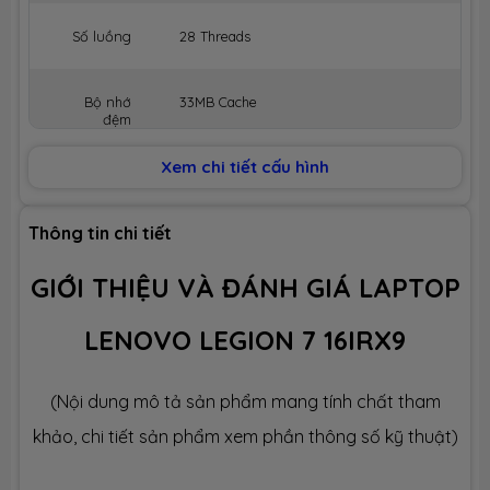
Số luồng
28 Threads
Bộ nhớ
33MB Cache
đệm
Xem chi tiết cấu hình
BỘ NHỚ MÁY (RAM)
Dung lượng
16GB
Thông tin chi tiết
GIỚI THIỆU VÀ ĐÁNH GIÁ LAPTOP
Công nghệ
DDR5 5600MHz
LENOVO LEGION 7 16IRX9
Số slot
2 slot
(Nội dung mô tả sản phẩm mang tính chất tham
Ổ CỨNG LƯU TRỮ (SSD)
khảo, chi tiết sản phẩm xem phần thông số kỹ thuật)
Dung lượng
SSD 1TB M.2