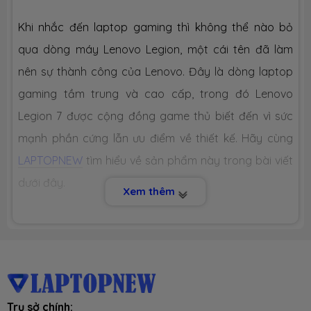
Khi nhắc đến laptop gaming thì không thể nào bỏ
Công nghệ
PCIe Gen4
qua dòng máy Lenovo Legion, một cái tên đã làm
nên sự thành công của Lenovo. Đây là dòng laptop
Số slot
2 slot
gaming tầm trung và cao cấp, trong đó Lenovo
CHIP XỬ LÝ ĐỒ HOẠ (VGA)
Legion 7 được cộng đồng game thủ biết đến vì sức
mạnh phần cứng lẫn ưu điểm về thiết kế. Hãy cùng
VGA tích
Intel® UHD Graphics
hợp
LAPTOPNEW
tìm hiểu về sản phẩm này trong bài viết
dưới đây.
Xem thêm
VGA
Nvidia Geforce RTX 4060 8GB GDDR6
chuyên
dụng
1. THIẾT KẾ CAO CẤP
MÀN HÌNH HIỂN THỊ (LCD)
- Lenovo Legion 7 có thiết kế đơn giản nhưng cao
Kích thước
16.0-inch (16:10)
cấp, làm nổi bật sự khác biệt so với nhiều mẫu laptop
Trụ sở chính: