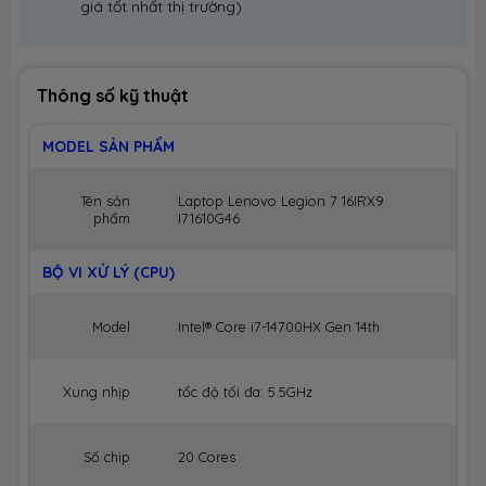
giá tốt nhất thị trường)
Thông số kỹ thuật
MODEL SẢN PHẨM
Tên sản
Laptop Lenovo Legion 7 16IRX9
phẩm
I71610G46
BỘ VI XỬ LÝ (CPU)
Model
Intel® Core i7-14700HX Gen 14th
Xung nhịp
tốc độ tối đa: 5.5GHz
Số chip
20 Cores