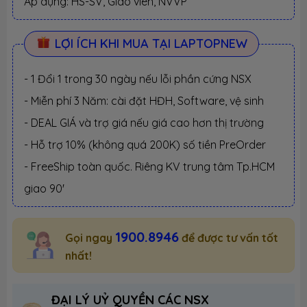
Áp dụng: HS-SV, Giáo viên, NVVP
LỢI ÍCH KHI MUA TẠI LAPTOPNEW
- 1 Đổi 1 trong 30 ngày nếu lỗi phần cứng NSX
- Miễn phí 3 Năm: cài đặt HĐH, Software, vệ sinh
- DEAL GIÁ và trợ giá nếu giá cao hơn thị trường
- Hỗ trợ 10% (không quá 200K) số tiền PreOrder
- FreeShip toàn quốc. Riêng KV trung tâm Tp.HCM
giao 90'
1900.8946
Gọi ngay
để được tư vấn tốt
nhất!
ĐẠI LÝ UỶ QUYỀN CÁC NSX