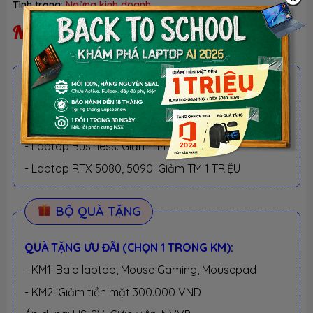
Tình trạng:
Ngừng kinh doanh
Ngừng kinh doanh
ƯU ĐÃI TỐT NHẤT TRONG NĂM
BACK TO SCHOOL 2026.
Xem chi tiết
- Laptop văn phòng. Giảm TM 300K
- Laptop Business. Giảm TM 500K
- Laptop RTX 5080, 5090: Giảm TM 1 TRIỆU
BỘ QUÀ TẶNG
QUÀ TẶNG ƯU ĐÃI (CHỌN 1 TRONG KM):
- KM1: Balo laptop, Mouse Gaming, Mousepad
- KM2: Giảm tiền mặt 300.000 VND