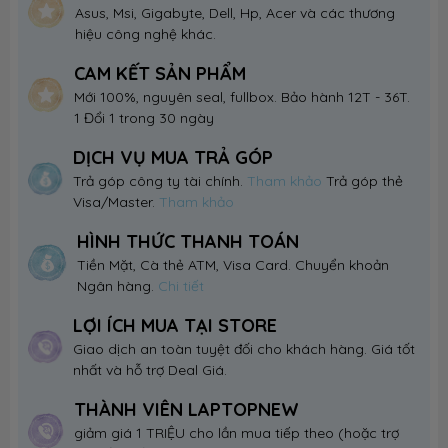
Asus, Msi, Gigabyte, Dell, Hp, Acer và các thương
hiệu công nghệ khác.
CAM KẾT SẢN PHẨM
Mới 100%, nguyên seal, fullbox. Bảo hành 12T - 36T.
1 Đổi 1 trong 30 ngày
DỊCH VỤ MUA TRẢ GÓP
Trả góp công ty tài chính.
Tham khảo
Trả góp thẻ
Visa/Master.
Tham khảo
HÌNH THỨC THANH TOÁN
Tiền Mặt, Cà thẻ ATM, Visa Card. Chuyển khoản
Ngân hàng.
Chi tiết
LỢI ÍCH MUA TẠI STORE
Giao dịch an toàn tuyệt đối cho khách hàng. Giá tốt
nhất và hỗ trợ Deal Giá.
THÀNH VIÊN LAPTOPNEW
giảm giá 1 TRIỆU cho lần mua tiếp theo (hoặc trợ